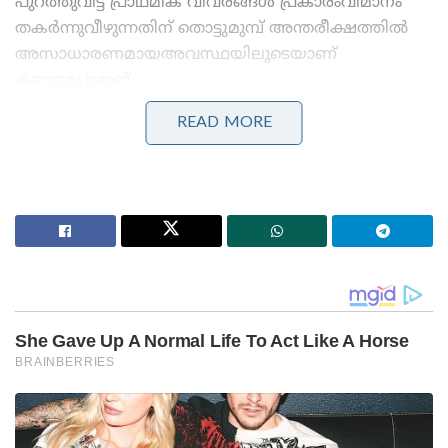
പുറത്തുവിട്ട പ്രാഥമിക വിവരങ്ങൾ പ്രകാരംവിമാനം
തകർന്നുവീഴുന്നതിന് തൊട്ടുമുമ്പ് അന്തരീക്ഷത്തിൽ
അസാധാരണമായഅവസ്ഥയിലൂടെയാണ്
കടന്നുപോയത്.
READ MORE
Stories you may like
‘സൗദിയെ വളഞ്ഞ് ആക്രമിക്കാൻ ഇറാന്റെ
നീക്കം,മിസൈൽ മഴയ്ക്ക് സാധ്യത!’: രഹസ്യാന്വേഷണ
മുന്നറിയിപ്പുമായി റിയാദ്
കുട്ടികളുടെ മാനസികാരോഗ്യം തകർത്തു, ഫോണിന്
അടിമകളാക്കി; മെറ്റയ്ക്ക് 4800 കോടിയുടെ വൻ പിഴ!’:
പണി കൊടുത്ത് അമേരിക്കൻ കോടതി
കറാച്ചി എയർ ട്രാഫിക് കൺട്രോളുമായി
ബന്ധപ്പെടുന്നതിന് മിനിറ്റുകൾക്ക് മുൻപ്
വിമാനത്തിന്റെനാവിഗേഷൻ സിസ്റ്റത്തിൽ തകരാർ