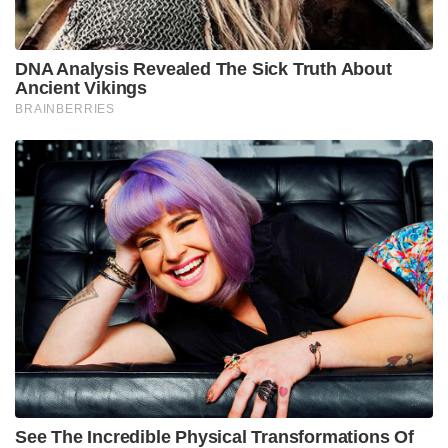
കാണാതായ എപി-ബിഒഐ (AP-BOI)
രജിസ്ട്രേഷനിലുള്ള ഈ ബോയിങ് വിമാനത്തിന് 27
വർഷത്തോളം പഴക്കമുണ്ട്. 1999-ൽ റഷ്യൻ
എയർലൈനായ എയ്‌റോഫ്ലോട്ട്
പാസഞ്ചർവിമാനമായിട്ടാണ് ഇത് ആദ്യമായി സർവീസ്
ആരംഭിച്ചത്. പിന്നീട് 2012-ൽ
ചരക്കുവിമാനമാക്കിമാറ്റിയ ശേഷമാണ് 2024-ൽ
പാക്കിസ്ഥാനിലെ സ്വകാര്യ ചരക്ക് നീക്ക കമ്പനിയായ
കെ2 എയർവേയ്‌സിന്റെ ഭാഗമാകുന്നത്. ഈ
എയർലൈൻസിന്റെ കൈവശമുള്ള ഏക
വിമാനവുംഇതായിരുന്നു. കറാച്ചിക്ക് 287 കിലോമീറ്റർ
പടിഞ്ഞാറ് മാറിയാണ് വിമാനം കാണാതായത്.
കറാച്ചിയിൽ നിന്ന് പാക് നാവികസേനയുടെ
യുദ്ധക്കപ്പലായ പിഎൻഎസ് സുൽഫിക്കർ,