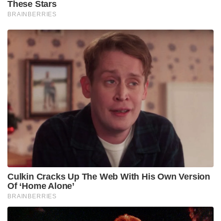
വാണിജ്യകപ്പലായ പിഎൻഎസ്സി ലാഹോർ എന്നിവയും
വ്യോമസേനയുടെ നിരീക്ഷണ വിമാനങ്ങളും
നിലവിൽഅപകടം നടന്നുവെന്ന് കരുതുന്ന അറേബ്യൻ
കടലിൽ അരിച്ചുപെറുക്കുകയാണ്. വൻ
ദുരന്തത്തിന്റെസൂചനകളാണ് പുറത്തുവരുന്നതെങ്കിലും
ഔദ്യോഗിക സ്ഥിരീകരണത്തിനായി
തിരച്ചിൽഊർജ്ജിതമാക്കിയിരിക്കുകയാണ്
അധികൃതർ.
Tags:
flight
pakistan