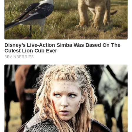
സമുദ്രനിരപ്പിൽ നിന്നും വെറും 1100
അടിഉയരത്തിലായിരിക്കുമ്പോൾ മിനിറ്റിൽ 22,400
അടി എന്ന ഭീതിജനകമായ വേഗതയിലാണ്
താഴേക്ക്പതിച്ചുകൊണ്ടിരുന്നത് (Vertical speed of
-22,400 feet per minute). സാധാരണ
വിമാനസർവീസുകളിൽ ഒരിക്കലും സംഭവിക്കാൻ
സാധ്യതയില്ലാത്ത വിധം അതീവ
ഗുരുതരമായതകരാറാണ് വിമാനത്തിന്
സംഭവിച്ചതെന്നാണ് ഈ കണക്കുകൾ
വ്യക്തമാക്കുന്നത്. ഷാർജയിൽനിന്ന് പറന്നുയർന്നതിന്
തൊട്ടുപിന്നാലെ മേഖലയിലെ മറ്റ് ചില
വിമാനങ്ങൾക്കൊപ്പം ഈവിമാനത്തിനും ജിപിഎസ്
അടക്കമുള്ള നാവിഗേഷൻ സിഗ്നലുകളിൽ തടസ്സം
(GNSS Interference) നേരിട്ടിരുന്നതായും
റിപ്പോർട്ടുകളുണ്ട്.