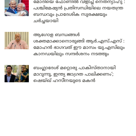
മോദിയെ ഫോണിൽ വിളിച്ച് നെതന്യാഹു :
പശ്ചിമേഷ്യൻ പ്രതിസന്ധിയിലെ നയതന്ത്ര
ബന്ധവും പ്രാദേശിക സുരക്ഷയും
ചർച്ചയായി
ആഗോള ബന്ധങ്ങൾ
ശക്തമാക്കാനൊരുങ്ങി ആർ.എസ്.എസ് :
മോഹൻ ഭാഗവത് ഈ മാസം യു.എസിലും
കാനഡയിലും സന്ദർശനം നടത്തും
ബംഗ്ലാദേശ് മറ്റൊരു പാകിസ്താനായി
മാറുന്നു, ഇന്ത്യ ജാഗ്രത പാലിക്കണം’;
ഷെയ്ഖ് ഹസീനയുടെ മകൻ