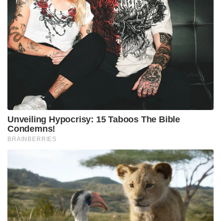
സംഭവിച്ചതായി പൈലറ്റ് റിപ്പോർട്ട് ചെയ്തിരുന്നു.
തുടർന്ന് കറാച്ചിഎയർപോർട്ട് അതോറിറ്റി പൈലറ്റിന്
ആവശ്യമായ നിർദേശങ്ങൾ നൽകുകയും ചെയ്തു.
എന്നാൽരാത്രി 9:21 ഓടെ വിമാനം റഡാറിൽ നിന്നും
പെട്ടെന്ന് അപ്രത്യക്ഷമാകുകയായിരുന്നു.
വിമാനംആദ്യം പെട്ടെന്ന് താഴേക്ക് പതിക്കുകയും,
പിന്നീട് നേരിയ രീതിയിൽ മുകളിലേക്ക്
ഉയരാൻശ്രമിക്കുകയും ചെയ്ത ശേഷമാണ്
അറേബ്യൻ കടലിലേക്ക് കുത്തനെ പതിച്ചതെന്നാണ്
റഡാർവിവരങ്ങൾ സൂചിപ്പിക്കുന്നത്.
ഏറ്റവും ഒടുവിൽ ലഭിച്ച സിഗ്നൽ പ്രകാരം വിമാനം