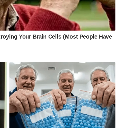
ടുത്താനും, കുട്ടികളെ പ്രകൃതിയോടും ഔട്ട്ഡോർ
്കളും വിദ്യാഭ്യാസ സ്ഥാപനങ്ങളും മുൻകൈ
ng created mayopia