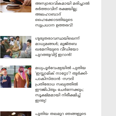
അസ്വാഭാവികമായി മരിച്ചാൽ
ഭർത്താവിന് രക്ഷയില്ല;
അലഹാബാദ്
ഹൈക്കോടതിയുടെ
സുപ്രധാന ഉത്തരവ്!
ഗുരുതരാവസ്ഥയിലെന്ന്
മാധ്യമങ്ങൾ; മുജ്തബ
ഖമേനിയുടെ വീഡിയോ
പുറത്തുവിട്ട് ഇറാൻ!
മധ്യപൂർവേഷ്യയിൽ പുതിയ
‘ഇസ്ലാമിക് നാറ്റോ’? തുർക്കി-
പാകിസ്താൻ -സൗദി
പ്രതിരോധ സഖ്യത്തിൽ
ഈജിപ്തും ചേർന്നേക്കും;
സൂക്ഷ്മമായി നിരീക്ഷിച്ച്
ഇന്ത്യ!
പുതിയ തലമുറ ഞങ്ങളുടെ