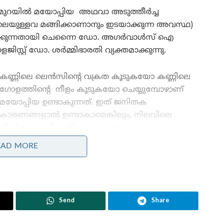
റയിൽ മയോപ്പിയ അഥവാ അടുത്തീർച്ച
െയുള്ളവ മങ്ങിക്കാണാനും ഇടയാക്കുന്ന അവസ്ഥ)
പിക്കുന്നതായി ചെന്നൈ ഡോ. അഗർവാൾസ് ഐ
്റ്റ് ഡോ. ശർമ്മിഭാരതി വ്യക്തമാക്കുന്നു.
കണ്ണിലെ ലെൻസിന്റെ വക്രത കൂടുകയോ കണ്ണിലെ
ഗോളത്തിന്റെ നീളം കൂടുകയോ ചെയ്യുമ്പോഴാണ്
മയോപ്പിയ ഉണ്ടാകുന്നത്. ഇത് ജനിതക
കാരണങ്ങളാൽ ഉണ്ടാകാമെങ്കിലും, നിലവിലെ
ജീവിതശൈലി ഇതിനെ ഗുരുതരമാക്കുന്നു.
EAD MORE
സൂര്യപ്രകാശവും മയോപ്പിയയും തമ്മിലുള്ള ബന്ധം
എന്ത്?
കുട്ടികൾ കൂടുതൽ സമയം വീടിനുള്ളിൽ ഇരുന്ന്
സൂര്യപ്രകാശം ലഭിക്കാനുള്ള അവസരങ്ങൾ
Send
Share
ുറത്തുപോയി സമയം ചെലവഴിക്കുന്നത് ശരീരത്തിൽ