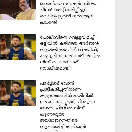
മക്കൾ; ജനറേഷൻ സിയെ
ചിലർ തെറ്റിദ്ധരിപ്പിച്ചു’;
വെളിപ്പെടുത്തി ധർമ്മേന്ദ്ര
പ്രധാൻ!
പോലീസിനെ വെല്ലുവിളിച്ച്
ഒളിവിൽ കഴിഞ്ഞ അർജുൻ
ആയങ്കി ഒടുവിൽ വലയിൽ;
കണ്ണൂരിലെ അപാർട്മെന്റിൽ
നിന്ന് പൊക്കിയത്
നാടകീയമായി!
പാർട്ടിക്ക് വേണ്ടി
പ്രതികരിച്ചതിനാണ്
കള്ളക്കേസിൽ ജയിലിൽ
അടയ്ക്കപ്പെട്ടത്, പിന്തുണ
വേണ്ട, പിന്നിൽ നിന്ന്
കുത്തരുത്;
ജയരാജനെതിരെ
ആഞ്ഞടിച്ച് അർജുൻ