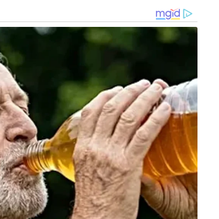
ഈ ഡോപമിൻ കണ്ണിലെ ഗോളത്തിന്റെ നീളം
 വരാനുള്ള സാധ്യത കുറയ്ക്കുകയും ചെയ്യും.
ംരക്ഷണം നഷ്ടപ്പെടുന്നു.
ഴിവാക്കാൻ കഴിയില്ലെങ്കിലും ചില ചെറിയ
 പ്രതിരോധിക്കാം. ദിവസവും 1 മുതൽ 2 മണിക്കൂർ
 സമയം ചെലവഴിക്കുകയോ ചെയ്യുന്നത് മയോപ്പിയ
് വെയിൽ കൊണ്ടില്ലെങ്കിലും മരത്തണലിലോ മറ്റോ
ം ശരീരത്തിന് ലഭിക്കും.
െ കൃത്യമായ ഇടവേളകളിൽ കണ്ണിന് വിശ്രമം
്ങളോ ഫോണോ വായിക്കുമ്പോൾ കണ്ണിനോട് വളരെ
ക്കുക. വീടിനുള്ളിൽ ഇരുന്ന് ജോലി ചെയ്യുമ്പോഴും
ചമുണ്ടെന്ന് ഉറപ്പുവരുത്തുക.
ോക്ടറെ കാണിച്ച് പരിശോധിപ്പിക്കുക.