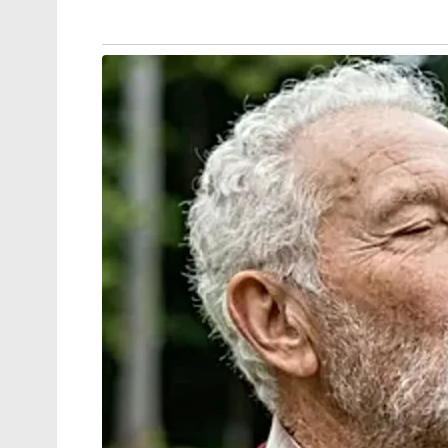
എന്ന ഹോർമോണിന്റെ ഉത്പാദനം കൂട്ടും. 
അമിതമായി കൂടുന്നത് തടയുകയും മയോപ്പിയ
സൂര്യപ്രകാശം ഏൽക്കാത്ത കുട്ടികളിൽ ഈ സ
പഠനവും ഡിജിറ്റൽ ജോലികളും പൂർണ്ണമായി ഒ
ജീവിതശൈലി മാറ്റങ്ങളിലൂടെ ഈ പ്രശ്നത്തെ
വരെ കുട്ടികൾ പുറത്തുപോയി കളിക്കുകയോ
സാധ്യത വലിയ തോതിൽ കുറയ്ക്കും. നേരിട്ട
നിൽക്കുന്നത് വഴി ആവശ്യത്തിന് സൂര്യപ്രകാശ
തുടർച്ചയായി സ്ക്രീനുകളിലേക്ക് നോക്കാത
നൽകുക. വായിക്കുന്ന അകലം: പുസ്തകങ
അടുപ്പിച്ചു വെക്കാതെ കൃത്യമായ അകലം പാലി
പഠിക്കുമ്പോഴും മുറിയിൽ ആവശ്യത്തിന് വെളിച്
കുട്ടികളുടെ കണ്ണ് കൃത്യമായ ഇടവേളകളിൽ ഡ