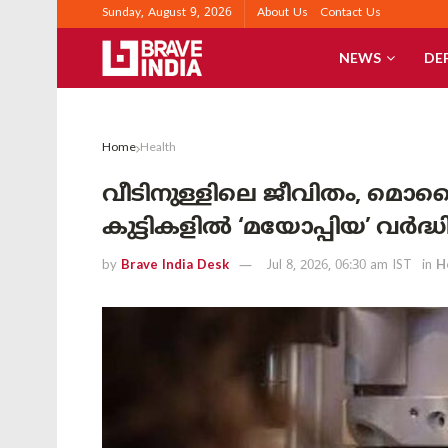
Sunday, August 9, 2026
About Us
Contact Us
NEWS
DE
Home
Health
വീടിനുള്ളിലെ ജീവിതം, മൊബൈലു
കുട്ടികളിൽ ‘മയോപ്പിയ’ വർദ്ധ
by
Brave India Desk
Jul 8, 2026, 06:30 am IST
in
H