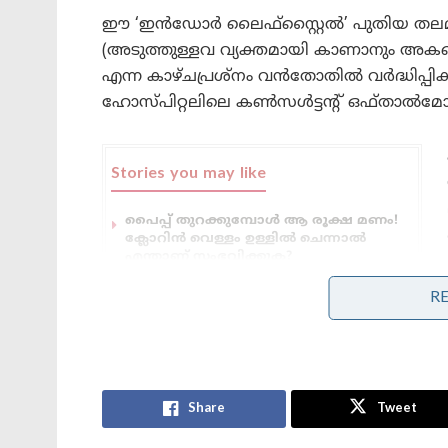
ഈ ‘ഇൻഡോർ ലൈഫ്സ്റ്റൈൽ’ പുതിയ തലമു
(അടുത്തുള്ളവ വ്യക്തമായി കാണാനും അകല
എന്ന കാഴ്ചപ്രശ്നം വൻതോതിൽ വർദ്ധിപ്
ഹോസ്പിറ്റലിലെ കൺസൾട്ടന്റ് ഒഫ്താൽമോളജിസ
Stories you may like
പൈപ്പ് തുറക്കുമ്പോൾ ആ രൂക്ഷ മണം!
ക്ലോറിൻ വെള്ളം ഉള്ളിൽ ചെന്നാൽ
എന്താണ് സംഭവിക്കുക?
നമ്മളെയെല്ലാം നിർമ്മിച്ച ആ ഒരൊറ്റ
R
മൂലകം! കാർബണിന്റെ ഈ രഹസ്യം
നിങ്ങളറിഞ്ഞിട്ടുണ്ടോ?
ടിവിയോ മൊബൈലോ കാണുമ്പോൾ അവർക്ക് 
Share
Tweet
ഇല്ലാതാകുന്നു. പഠനങ്ങൾ അനുസരിച്ച്, പ
‘ഡോപമിൻ’