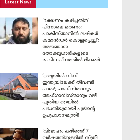
Latest News
‘ഭക്ഷണം കഴിച്ചതിന്
പിന്നാലെ മരണം;
പാകിസ്താനിൽ ലഷ്കർ
കമാൻഡർ കൊല്ലപ്പെട്ടു!’:
അജ്ഞാത
തോക്കുധാരികളുടെ
പേടിസ്വപ്നത്തിൽ ഭീകരർ
‘റഷ്യയിൽ നിന്ന്
ഇന്ത്യയിലേക്ക് തീവണ്ടി
പാത!; പാകിസ്താനും
അഫ്ഗാനിസ്താനും വഴി
പുതിയ റെയിൽ
പദ്ധതിയുമായി പുടിന്റെ
ഉപപ്രധാനമന്ത്രി!
‘വിവാഹം കഴിഞ്ഞ് 7
വർഷത്തിനുള്ളിൽ സ്ത്രീ