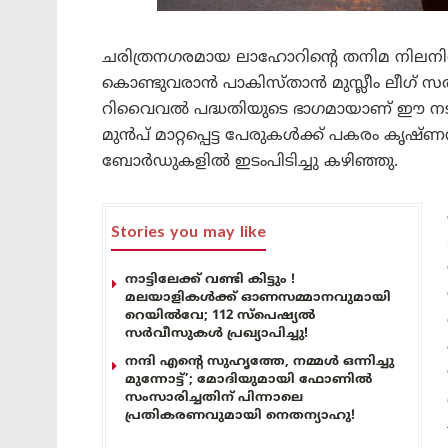
ചരിത്രനഗരമായ ലാഹോറിന്റെ തനിമ നിലന
കൊണ്ടുവരാൻ പാകിസ്താൻ മുസ്ലീം ലീഗ് സർ
റിവൈവൽ പദ്ധതിയുടെ ഭാഗമായാണ് ഈ നടപട
മുൻപ് മാറ്റപ്പെട്ട പേരുകൾക്ക് പകരം കൃഷ
ബോർഡുകളിൽ ഇടംപിടിച്ചു കഴിഞ്ഞു.
Stories you may like
നാട്ടിലേക്ക് വണ്ടി കിട്ടും !
മലയാളികൾക്ക് ഓണസമ്മാനവുമായി
റെയിൽവേ; 112 സ്പെഷ്യൽ
സർവീസുകൾ പ്രഖ്യാപിച്ചു!
നന്ദി എൻ്റെ സുഹൃത്തേ, നമ്മൾ ഒന്നിച്ചു
മുന്നോട്ട്’; മോദിയുമായി ഫോണിൽ
സംസാരിച്ചതിന് പിന്നാലെ
പ്രതികരണവുമായി നെതന്യാഹു!