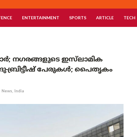
FENCE
ENTERTAINMENT
SPORTS
ARTICLE
TECH
ോർ; നഗരങ്ങളുടെ ഇസ്‌ലാമിക
ു-ബ്രിട്ടീഷ് പേരുകൾ; പൈതൃകം
n
News
,
India