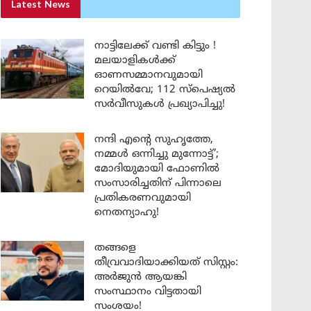
Latest News
നാട്ടിലേക്ക് വണ്ടി കിട്ടും !
മലയാളികൾക്ക്
ഓണസമ്മാനവുമായി
റെയിൽവേ; 112 സ്പെഷ്യൽ
സർവീസുകൾ പ്രഖ്യാപിച്ചു!
നന്ദി എൻ്റെ സുഹൃത്തേ,
നമ്മൾ ഒന്നിച്ചു മുന്നോട്ട്’;
മോദിയുമായി ഫോണിൽ
സംസാരിച്ചതിന് പിന്നാലെ
പ്രതികരണവുമായി
നെതന്യാഹു!
തങ്ങളെ
തീവ്രവാദിയാക്കിയത് സിസ്റ്റം:
അർജുൻ ആയങ്കി
സംസ്ഥാനം വിട്ടതായി
സംശയം!