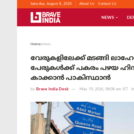
Saturday, August 8, 2026
About Us
Contact Us
NEWS
DE
Home
News
വേരുകളിലേക്ക് മടങ്ങി ലാഹ
പേരുകൾക്ക് പകരം പഴയ ഹിന്ദ
കാക്കാൻ പാകിസ്ഥാൻ
by
Brave India Desk
May 19, 2026, 08:08 am IST
i