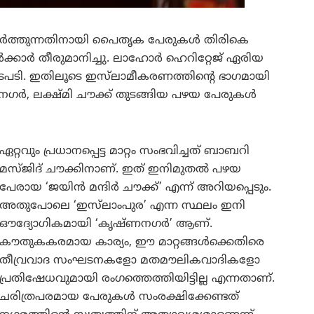
ിർത്തുന്നതിനായി പൈതൃക പേരുകൾ തിരികെ
ക്കാർ തീരുമാനിച്ചു. ലാഹോർ ഹെറിറ്റേജ് ഏരിയ
ി. ഇതിലൂടെ ഇസ്‌ലാമീകരണത്തിന്റെ ഭാഗമായി
്ണനഗർ, ലക്ഷ്മി ചൗക്ക് തുടങ്ങിയ പഴയ പേരുകൾ
ഏറ്റവും പ്രധാനപ്പെട്ട മാറ്റം സംഭവിച്ചത് ബാബറി
മസ്ജിദ് ചൗക്കിനാണ്. ഇത് ഇനിമുതൽ പഴയ
പേരായ ‘ജയിൻ മന്ദിർ ചൗക്ക്’ എന്ന് അറിയപ്പെടും.
അതുപോലെ ‘ഇസ്‌ലാംപുര’ എന്ന സ്ഥലം ഇനി
ഔദ്യോഗികമായി ‘കൃഷ്ണനഗർ’ ആണ്.
കൗതുകകരമായ കാര്യം, ഈ മാറ്റങ്ങൾക്കെതിരെ
തീവ്രവാദ സംഘടനകളോ മതമൗലികവാദികളോ
പ്രതിഷേധവുമായി രംഗത്തെത്തിയിട്ടില്ല എന്നതാണ്.
ചരിത്രപരമായ പേരുകൾ സംരക്ഷിക്കേണ്ടത്