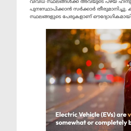
വിവിധ സ്ഥലങ്ങൾക്ക് അവയുടെ പഴയ ഹിന്ദു
പുനഃസ്ഥാപിക്കാൻ സർക്കാർ തീരുമാനിച്ചു. ക
സ്ഥലങ്ങളുടെ പേരുകളാണ് ഔദ്യോഗികമായി മ