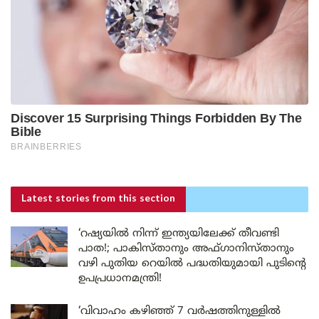
Latest stories
from this section
‘റഷ്യയിൽ നിന്ന് ഇന്ത്യയിലേക്ക് തീവണ്ടി
പാത!; പാകിസ്താനും അഫ്ഗാനിസ്താനും
വഴി പുതിയ റെയിൽ പദ്ധതിയുമായി പുടിന്റെ
ഉപപ്രധാനമന്ത്രി!
‘വിവാഹം കഴിഞ്ഞ് 7 വർഷത്തിനുള്ളിൽ