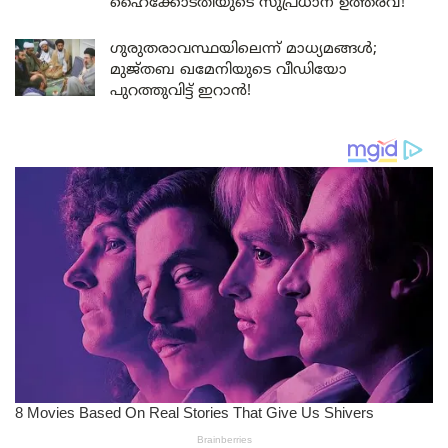
ഹൈക്കോടതിയുടെ സുപ്രധാന ഉത്തരവ്!
ഗുരുതരാവസ്ഥയിലെന്ന് മാധ്യമങ്ങൾ;
മുജ്തബ ഖമേനിയുടെ വീഡിയോ
പുറത്തുവിട്ട് ഇറാൻ!