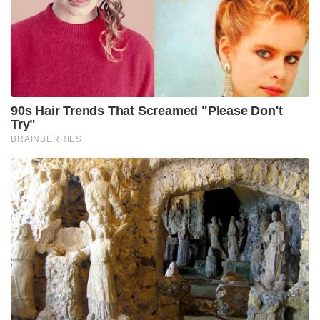
കൊണ്ട് 47 ശതമാനത്തോളം വർധിച്ച് 2024-ൽ 68,328
ആയി ഉയർന്നു.
അതേസമയം, ഇന്ത്യക്കാരുടെ പ്രിയപ്പെട്ട
വിനോദസഞ്ചാര കേന്ദ്രമായിരുന്ന മാലദ്വീപിന് ഇത്
കനത്ത തിരിച്ചടിയാവുകയും ചെയ്തു. മാലദ്വീപ്
ടൂറിസം മന്ത്രാലയത്തിന്റെ കണക്കുകൾ പ്രകാരം 2023-
ൽ 2,09,193 ആയിരുന്ന ഇന്ത്യൻ സഞ്ചാരികളുടെ
എണ്ണം 2024-ൽ 1,30,805 ആയി കുത്തനെ ഇടിഞ്ഞു.
അതായത് 37.5 ശതമാനത്തിന്റെ വൻ ഇടിവ്!
മാലദ്വീപിന്റെ വിനോദസഞ്ചാര വിപണിയിൽ ഒന്നാം
സ്ഥാനത്തുണ്ടായിരുന്ന ഇന്ത്യ ഇതോടെ ആറാം
സ്ഥാനത്തേക്ക് പിന്തള്ളപ്പെട്ടു.
പ്രധാനമന്ത്രിയുടെ ഒരു ആഹ്വാനം ജനങ്ങളുടെ യാത്രാ
ശീലങ്ങളെയും വിപണിയെയും എങ്ങനെ
സ്വാധീനിക്കുന്നു എന്നതിന്റെ ഏറ്റവും മികച്ച
ഉദാഹരണമാണ് ഈ ലക്ഷദ്വീപ് മോഡൽ.