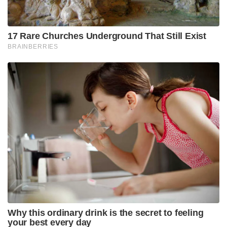
പശ്ചിമേഷ്യൻ പ്രതിസന്ധിയെത്തുടർന്ന് അന്താരാഷ്ട്ര
വിപണിയിൽ അസംസ്‌കൃത എണ്ണവില ബാരലിന് 100
ഡോളറിന് മുകളിലേക്ക് ഉയർന്ന സാഹചര്യത്തിൽ,
വിദേശ നാണ്യശേഖരം സംരക്ഷിക്കാൻ പ്രധാനമന്ത്രി
നരേന്ദ്ര മോദി ഇപ്പോൾ നടത്തിയ ചെലവുചുരുക്കൽ
ആഹ്വാനവും ഇന്ത്യൻ ജനത സമാനമായ രീതിയിൽ
ഏറ്റെടുക്കുമെന്നാണ് സാമ്പത്തിക നിരീക്ഷകർ
വിലയിരുത്തുന്നത്. ഇത് രാജ്യത്തെ ആഭ്യന്തര ടൂറിസം
മേഖലയ്ക്ക് വൻ ഉണർവ് സമ്മാനിക്കുമെന്നാണ്
പ്രതീക്ഷിക്കുന്നത്.
Tags:
Maldives