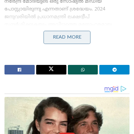
നരേന്ദ്ര മോദിയുടെ ഒരു സോഷ്യൽ മീഡിയ
പോസ്റ്റായിരുന്നു എന്നതാണ് ശ്രദ്ധേയം. 2024
ജനുവരിയിൽ പ്രധാനമന്ത്രി ലക്ഷദ്വീപ്
സന്ദർശിക്കുകയും അവിടുത്തെ മനോഹരമായ
കടൽത്തീരങ്ങളുടെ ചിത്രങ്ങളും സ്നോർക്കലിംഗ്
READ MORE
നടത്തുന്നതിന്റെ ദൃശ്യങ്ങളും എക്സ് (ട്വിറ്റർ)
പ്ലാറ്റ്‌ഫോമിലൂടെ പങ്കുവെക്കുകയും ചെയ്തിരുന്നു.
സാഹസികത ഇഷ്ടപ്പെടുന്നവർ തീർച്ചയായും
സന്ദർശിക്കേണ്ട ഇടമാണ് ലക്ഷദ്വീപ് എന്നായിരുന്നു
മോദിയുടെ സന്ദേശം.
Stories you may like
ദേശീയ ചിഹ്നങ്ങളെ അപമാനിക്കുന്നവർക്ക് ഇന്ത്യയിൽ
ജീവിക്കാൻ അർഹതയില്ലെന്ന് യോഗി ആദിത്യനാഥ്:
ലഖ്‌നൗവിൽ തിരംഗ യാത്രയ്ക്ക് തുടക്കം
‘ഭക്ഷണം കഴിച്ചതിന് പിന്നാലെ മരണം;
പാകിസ്താനിൽ ലഷ്കർ കമാൻഡർ കൊല്ലപ്പെട്ടു!’:
അജ്ഞാത തോക്കുധാരികളുടെ പേടിസ്വപ്നത്തിൽ