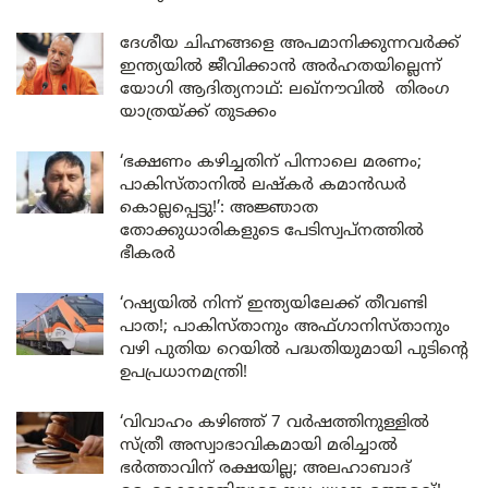
ദേശീയ ചിഹ്നങ്ങളെ അപമാനിക്കുന്നവർക്ക്
ഇന്ത്യയിൽ ജീവിക്കാൻ അർഹതയില്ലെന്ന്
യോഗി ആദിത്യനാഥ്: ലഖ്‌നൗവിൽ തിരംഗ
യാത്രയ്ക്ക് തുടക്കം
‘ഭക്ഷണം കഴിച്ചതിന് പിന്നാലെ മരണം;
പാകിസ്താനിൽ ലഷ്കർ കമാൻഡർ
കൊല്ലപ്പെട്ടു!’: അജ്ഞാത
തോക്കുധാരികളുടെ പേടിസ്വപ്നത്തിൽ
ഭീകരർ
‘റഷ്യയിൽ നിന്ന് ഇന്ത്യയിലേക്ക് തീവണ്ടി
പാത!; പാകിസ്താനും അഫ്ഗാനിസ്താനും
വഴി പുതിയ റെയിൽ പദ്ധതിയുമായി പുടിന്റെ
ഉപപ്രധാനമന്ത്രി!
‘വിവാഹം കഴിഞ്ഞ് 7 വർഷത്തിനുള്ളിൽ
സ്ത്രീ അസ്വാഭാവികമായി മരിച്ചാൽ
ഭർത്താവിന് രക്ഷയില്ല; അലഹാബാദ്