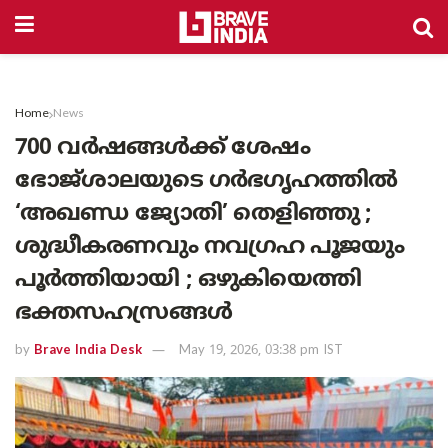
Home
News
700 വർഷങ്ങൾക്ക് ശേഷം
ഭോജ്‌ശാലയുടെ ഗർഭഗൃഹത്തിൽ
‘അഖണ്ഡ ജ്യോതി’ തെളിഞ്ഞു ;
ശുദ്ധീകരണവും നവഗ്രഹ പൂജയും
പൂർത്തിയായി ; ഒഴുകിയെത്തി
ഭക്തസഹസ്രങ്ങൾ
by
Brave India Desk
May 19, 2026, 03:38 pm IST