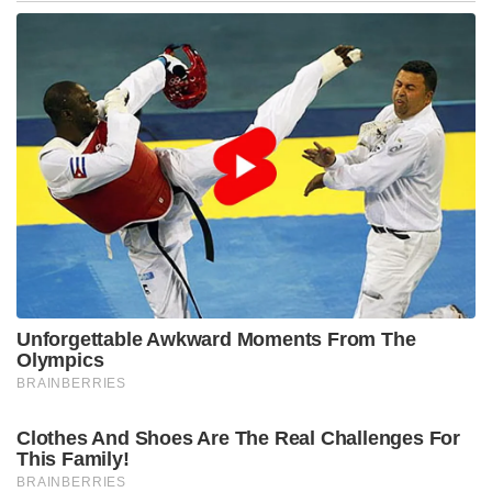
നിർമിക്കുകയുമായിരുന്നു. നൂറ്റാണ്ടുകൾ നീണ്ട
പോരാട്ടങ്ങൾക്ക് ശേഷമാണ് തർക്കം നിലനിന്നിരുന്ന
ഭോജ്‌ശാല-കമാൽ മൗല മസ്ജിദ് സമുച്ചയം
അടിസ്ഥാനപരമായി ഭോജ-പർമര രാജവംശത്തിലെ
രാജാ ഭോജ് നിർമിച്ച സരസ്വതി ക്ഷേത്രമാണെന്ന്
മധ്യപ്രദേശ് ഹൈക്കോടതി പ്രഖ്യാപിച്ചത്.
Stories you may like
പാർട്ടിക്ക് വേണ്ടി പ്രതികരിച്ചതിനാണ് കള്ളക്കേസിൽ
ജയിലിൽ അടയ്ക്കപ്പെട്ടത്, പിന്തുണ വേണ്ട, പിന്നിൽ
നിന്ന് കുത്തരുത്; ജയരാജനെതിരെ ആഞ്ഞടിച്ച്
അർജുൻ ആയങ്കി
സാധാരണക്കാർക്കും ചെറുകിട വ്യാപാരികൾക്കും ഒരു
തരത്തിലുള്ള ട്രാൻസാക്ഷൻ നിരക്കുകളും ഈടാക്കില്ല
; യു.പി.ഐ നിയമഭേദഗതിയിൽ വ്യക്തത വരുത്തി
കേന്ദ്രസർക്കാർ
ചടങ്ങുകളിൽ പങ്കെടുത്ത കേന്ദ്ര സഹമന്ത്രി സാവിത്രി