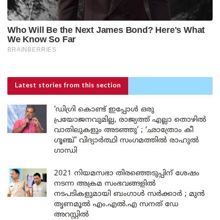
Latest stories
from this section
‘ഡിഗ്രി കൊണ്ട് ഇപ്പോൾ ഒരു
പ്രയോജനവുമില്ല, രാജ്യത്ത് എല്ലാ തൊഴിൽ
വാതിലുകളും അടഞ്ഞു’ ; ‘ഛാത്രോം കീ
ഗൂഞ്ച്’ വിദ്യാർത്ഥി സംഗമത്തിൽ രാഹുൽ
ഗാന്ധി
2021 നിയമസഭാ തിരഞ്ഞെടുപ്പിന് ശേഷം
നടന്ന അക്രമ സംഭവങ്ങളിൽ
നടപടികളുമായി ബംഗാൾ സർക്കാർ ; മുൻ
തൃണമൂൽ എം.എൽ.എ സനത് ഡേ
അറസ്റ്റിൽ