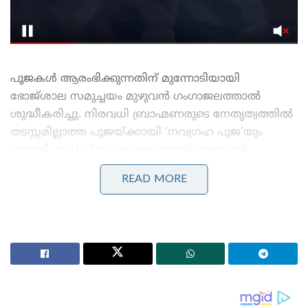
പൂജകൾ ആരംഭിക്കുന്നതിന് മുന്നോടിയായി
ഭോജ്‌ശാല സമുച്ചയം മുഴുവൻ ഗംഗാജലത്താൽ
ശുദ്ധീകരിച്ചു. നിരവധി ബ്രാഹ്മണരുടെ നേതൃത്വത്തിൽ
തടസ്സമില്ലാത്ത പൂജയ്ക്കായി ‘നവഗ്രഹ പൂജ’യും
നടത്തി. 2003-ന് ശേഷം ആദ്യമായി സരസ്വതി
ദേവിയുടെ വിഗ്രഹം ഗർഭഗൃഹത്തിൽ പൂർണ്ണ
READ MORE
ആചാരവിധികളോടെ സ്ഥാപിച്ചു. എഡി 1034-ൽ രാജാ
ഭോജനാണ് ഈ സരസ്വതി ക്ഷേത്രവും സംസ്കൃത
പഠനകേന്ദ്രവും നിർമിച്ചത്. എന്നാൽ എഡി 1305-ൽ
അലാവുദ്ദീൻ ഖിൽജിയുടെ സൈന്യത്തിന്റെ
അധിനിവേശകാലത്ത് ഈ ക്ഷേത്രം
തകർക്കപ്പെടുകയും അതിന്റെ അവശിഷ്ടങ്ങൾ
ഉപയോഗിച്ച് അവിടെ മസ്ജിദ്