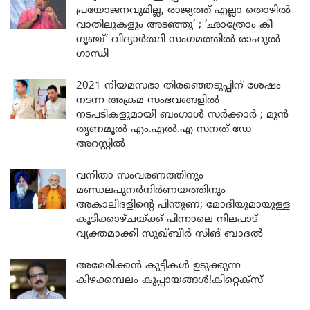
പ്രയോജനവുമില്ല, രാജ്യത്ത് എല്ലാ തൊഴിൽ
വാതിലുകളും അടഞ്ഞു’ ; ‘ഛാത്രോം കീ
ഗൂഞ്ച്’ വിദ്യാർത്ഥി സംഗമത്തിൽ രാഹുൽ
ഗാന്ധി
2021 നിയമസഭാ തിരഞ്ഞെടുപ്പിന് ശേഷം
നടന്ന അക്രമ സംഭവങ്ങളിൽ
നടപടികളുമായി ബംഗാൾ സർക്കാർ ; മുൻ
തൃണമൂൽ എം.എൽ.എ സനത് ഡേ
അറസ്റ്റിൽ
വനിതാ സംവരണത്തിനും
മണ്ഡലപുനർനിർണയത്തിനും
അകാലിദളിന്റെ പിന്തുണ; മോദിയുമായുള്ള
കൂടിക്കാഴ്ചയ്ക്ക് പിന്നാലെ നിലപാട്
വ്യക്തമാക്കി സുഖ്ബീർ സിങ് ബാദൽ
അമേരിക്കൻ കുട്ടികൾ ഉടുക്കുന്ന
കിഴക്കമ്പലം കുപ്പായങ്ങൾ!കിറ്റെക്സ്