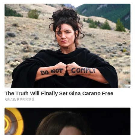
ഠാക്കൂർ ഭോജ്‌ശാലയെ അയോധ്യയുടെ മാതൃകയിൽ
വലിയൊരു തീർത്ഥാടന കേന്ദ്രമായി
വികസിപ്പിക്കുമെന്ന് പ്രഖ്യാപിച്ചു. കൂടാതെ,
ഭോജ്‌ശാലയിൽ നിന്നും പണ്ട് ബ്രിട്ടീഷുകാർ
ലണ്ടനിലേക്ക് കടത്തിയ യഥാർത്ഥ ‘വാഗ്‌ദേവി’
വിഗ്രഹം തിരികെ ഇന്ത്യയിലെത്തിച്ച് ക്ഷേത്രത്തിൽ
പുനഃപ്രതിഷ്ഠിക്കാനുള്ള നിയമപരമായ നടപടികൾ
കേന്ദ്ര സർക്കാർ ആരംഭിച്ചതായും അവർ
വ്യക്തമാക്കി. മധ്യപ്രദേശ് മുഖ്യമന്ത്രി മോഹൻ യാദവും
ഈ നീക്കങ്ങൾക്ക് പൂർണ്ണ പിന്തുണ പ്രഖ്യാപിച്ചിട്ടുണ്ട്.
Tags:
madhyapradesh
Dhar Bhojshala
bhojshala temple