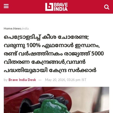
Home
News
India
പെട്രോളടിച്ച് കീശ ചോരേണ്ട;
വരുന്നു 100% എഥനോൾ ഇന്ധനം,
രണ്ട് വർഷത്തിനകം രാജ്യത്ത് 5000
വിതരണ കേന്ദ്രങ്ങൾ,വമ്പൻ
പദ്ധതിയുമായി കേന്ദ്ര സർക്കാർ
by
Brave India Desk
May 20, 2026, 03:26 pm IST