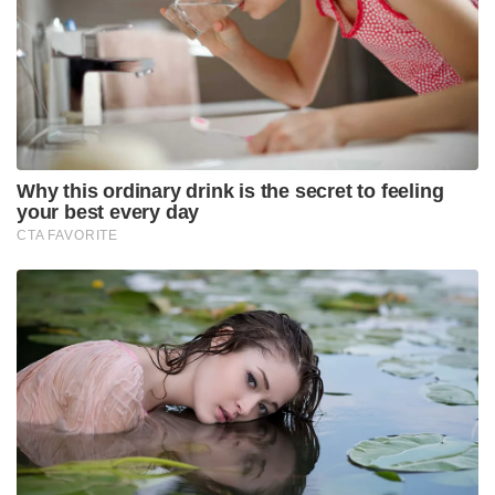
പ്രവർത്തനക്ഷമമാക്കും. അടുത്ത 6 മുതൽ 12
മാസത്തിനുള്ളിൽ ബംഗളൂരു, ചെന്നൈ, കൊൽക്കത്ത,
ഹൈദരാബാദ് തുടങ്ങിയ മെട്രോ നഗരങ്ങളിലേക്കും
മഹാരാഷ്ട്ര, ഡൽഹി-എൻസിആർ മേഖലകളിലേക്കും
ശൃംഖല വ്യാപിപ്പിച്ച് 500 കേന്ദ്രങ്ങൾ തുറക്കും.
തുടർന്നുള്ള 24 മാസത്തിനുള്ളിലാണ് ലക്ഷ്യമിട്ട 5,000
കേന്ദ്രങ്ങളും രാജ്യത്തുടനീളം യാഥാർത്ഥ്യമാക്കുക.
കഴിഞ്ഞ സാമ്പത്തിക വർഷത്തിൽ മാത്രം ഇന്ത്യയുടെ
ക്രൂഡ് ഓയിൽ ഇറക്കുമതി ചിലവ് 10.9 ലക്ഷം കോടി
രൂപയായിരുന്നു. എഥനോൾ ഉപയോഗം
പൂർണ്ണതോതിലാകുന്നതോടെ വിദേശനാണ്യ
ശേഖരത്തിൽ വലിയൊരു തുക രാജ്യത്തിന്
ലാഭിക്കാൻ സാധിക്കുമെന്നാണ് വിലയിരുത്തൽ.
കൂടാതെ, പൂർണ്ണമായും ഇന്ത്യയിൽ തന്നെ
ഉൽപ്പാദിപ്പിക്കുന്ന എഥനോൾ വ്യാവസായിക
അടിസ്ഥാനത്തിൽ മാറുമ്പോൾ കരിമ്പ് കർഷകർ