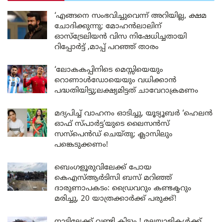
‘എങ്ങനെ സംഭവിച്ചുവെന്ന് അറിയില്ല, ക്ഷമ
ചോദിക്കുന്നു; മോഹൻലാലിന്
ഓസ്ട്രേലിയൻ വിസ നിഷേധിച്ചതായി
റിപ്പോർട്ട് ,മാപ്പ് പറഞ്ഞ് താരം
‘ലോകകപ്പിനിടെ മെസ്സിയെയും
റൊണാൾഡോയെയും വധിക്കാൻ
പദ്ധതിയിട്ടു;ലക്ഷ്യമിട്ടത് ചാവേറാക്രമണം
മദ്യപിച്ച് വാഹനം ഓടിച്ചു, യൂട്യൂബർ ‘ഹെലൻ
ഓഫ് സ്പാർട്ട’യുടെ ലൈസൻസ്
സസ്പെൻഡ് ചെയ്തു; ക്ലാസിലും
പങ്കെടുക്കണം!
ബെംഗളൂരുവിലേക്ക് പോയ
കെഎസ്ആർടിസി ബസ് മറിഞ്ഞ്
ദാരുണാപകടം: ഡ്രൈവറും കണ്ടക്ടറും
മരിച്ചു, 20 യാത്രക്കാർക്ക് പരുക്ക്!
നാട്ടിലേക്ക് വണ്ടി കിട്ടും ! മലയാളികൾക്ക്