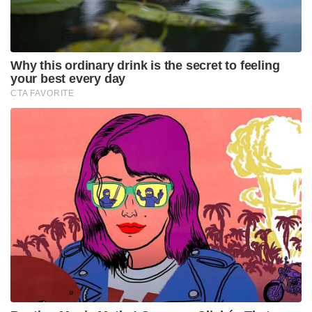
ഉൾപ്പെടെയുള്ള കോടിക്കണക്കിന് വരുന്ന കാർഷിക
മേഖലയിലുള്ളവർക്ക് ഇത് മികച്ച വരുമാന
മാർഗ്ഗമായി മാറും. പരിസ്ഥിതി മലിനീകരണം വലിയ
തോതിൽ കുറയ്ക്കാൻ സാധിക്കുമെന്നതാണ്
പദ്ധതിയുടെ മറ്റൊരു പ്രധാന സവിശേഷത.
പദ്ധതി യാഥാർത്ഥ്യമാകുന്നതോടെ രാജ്യത്തെ പ്രമുഖ
വാഹന നിർമ്മാതാക്കളായ മാരുതി സുസുക്കി,
ഹ്യുണ്ടായ്, ടാറ്റാ മോട്ടോഴ്സ്, മഹീന്ദ്ര, ഹീറോ
മോട്ടോകോർപ്പ്, ടിവിഎസ് തുടങ്ങിയ കമ്പനികൾ
തങ്ങളുടെ ഫ്ലെക്സ് ഫ്യുവൽ വാഹനങ്ങളുടെ (FFVs)
പ്രോട്ടോടൈപ്പുകൾ ഇതിനകം തന്നെ വികസിപ്പിച്ചു
കഴിഞ്ഞിട്ടുണ്ട്.
Tags:
EDANOL