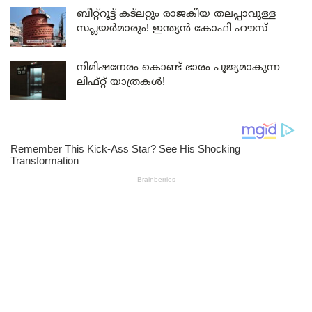
ബീറ്റ്‌റൂട്ട് കട്‌ലറ്റും രാജകീയ തലപ്പാവുള്ള
സപ്ലയർമാരും! ഇന്ത്യൻ കോഫി ഹൗസ്
നിമിഷനേരം കൊണ്ട് ഭാരം പൂജ്യമാകുന്ന
ലിഫ്റ്റ് യാത്രകൾ!