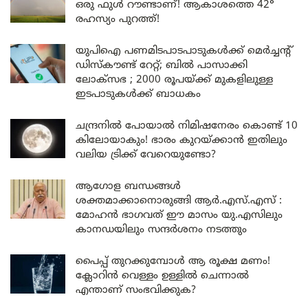
ഒരു ഫുൾ റൗണ്ടാണ്! ആകാശത്തെ 42°
രഹസ്യം പുറത്ത്!
യുപിഐ പണമിടപാടപാടുകൾക്ക് മെർച്ചന്റ്
ഡിസ്കൗണ്ട് റേറ്റ്; ബിൽ പാസാക്കി
ലോക്സഭ ; 2000 രൂപയ്ക്ക് മുകളിലുള്ള
ഇടപാടുകൾക്ക് ബാധകം
ചന്ദ്രനിൽ പോയാൽ നിമിഷനേരം കൊണ്ട് 10
കിലോയാകും! ഭാരം കുറയ്ക്കാൻ ഇതിലും
വലിയ ട്രിക്ക് വേറെയുണ്ടോ?
ആഗോള ബന്ധങ്ങൾ
ശക്തമാക്കാനൊരുങ്ങി ആർ.എസ്.എസ് :
മോഹൻ ഭാഗവത് ഈ മാസം യു.എസിലും
കാനഡയിലും സന്ദർശനം നടത്തും
പൈപ്പ് തുറക്കുമ്പോൾ ആ രൂക്ഷ മണം!
ക്ലോറിൻ വെള്ളം ഉള്ളിൽ ചെന്നാൽ
എന്താണ് സംഭവിക്കുക?