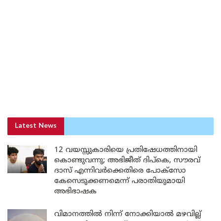
Latest News
12 വയസ്സുകാരിയെ പ്രതിഷേധത്തിനായി
കൊണ്ടുവന്നു; അഭിജീത് ദിപ്കെ, സൗരവ്
ദാസ് എന്നിവർക്കെതിരെ പോക്സോ
കേസെടുക്കണമെന്ന് പരാതിയുമായി
അഭിഭാഷക
വിമാനത്തിൽ നിന്ന് നോക്കിയാൽ മഴവില്ല്