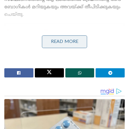
ബോഗികൾ മറിയുകയും അവയ്ക്ക് തീപിടിക്കുകയും
ചെയ്തു.
Stories you may like
READ MORE
12 വയസ്സുകാരിയെ പ്രതിഷേധത്തിനായി
കൊണ്ടുവന്നു; അഭിജീത് ദിപ്കെ, സൗരവ് ദാസ്
എന്നിവർക്കെതിരെ പോക്സോ കേസെടുക്കണമെന്ന്
പരാതിയുമായി അഭിഭാഷക
യുപിഐ പണമിടപാടപാടുകൾക്ക് മെർച്ചന്റ്
ഡിസ്കൗണ്ട് റേറ്റ്; ബിൽ പാസാക്കി ലോക്സഭ ; 2000
രൂപയ്ക്ക് മുകളിലുള്ള ഇടപാടുകൾക്ക് ബാധകം
പരിക്കേറ്റവരെ ഉടൻ തന്നെ ക്വറ്റയിലെ സിവിൽ
ആശുപത്രിയിലേക്കും സൈനിക
ആശുപത്രിയിലേക്കും മാറ്റി. പലരുടെയും നില അതീവ
ഗുരുതരമായി തുടരുകയാണ്. അടിയന്തര സാഹചര്യം
നേരിടാൻ ക്വറ്റയിലെ എല്ലാ സർക്കാർ