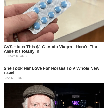
ആശുപത്രികളിലും മെഡിക്കൽ എമർജൻസി
പ്രഖ്യാപിച്ചിട്ടുണ്ട്. സ്ഫോടനത്തെ തുടർന്ന് റെയിൽവേ
സുരക്ഷ മുൻനിർത്തി പെഷവാറിലേക്കുള്ള ജാഫർ
എക്സ്പ്രസ്സ് സർവീസ് താൽക്കാലികമായി
നിർത്തിവെച്ചു. ആക്രമണത്തിന്റെ ഉത്തരവാദിത്തം
നിലവിൽ ആരും ഏറ്റെടുത്തിട്ടില്ല.
Tags:
pakistan
balochistan
Balochistan train blast