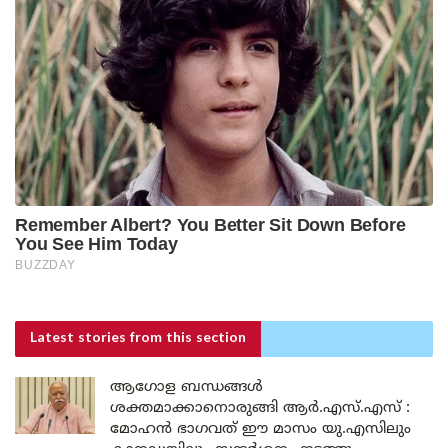
Latest stories
from this section
ആഗോള ബന്ധങ്ങൾ
ശക്തമാക്കാനൊരുങ്ങി ആർ.എസ്.എസ് :
മോഹൻ ഭാഗവത് ഈ മാസം യു.എസിലും