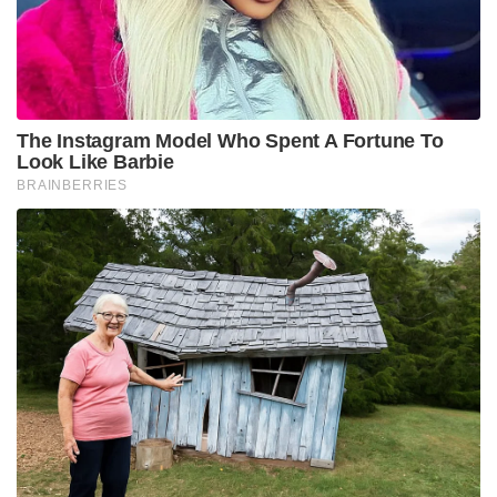
നിരാകരിക്കാൻ തയ്യാറെടുക്കുകയാണ്,” സുവേന്ദു
അധികാരി എക്സിൽ കുറിച്ചു.
തിരഞ്ഞെടുപ്പിന് രണ്ട് ദിവസം മുൻപ് താൻ
പിന്മാറുന്നതായി പ്രഖ്യാപിച്ച തൃണമൂൽ സ്ഥാനാർത്ഥി
ജഹാംഗീർ ഖാൻ പിന്നീട് പൊതുവേദികളിൽ ഒരിടത്തും
പ്രത്യക്ഷപ്പെട്ടിരുന്നില്ല. തൃണമൂലിന്റെ തിരഞ്ഞെടുപ്പ്
ഓഫീസുകൾ മിക്കതും അടഞ്ഞുകിടന്നതായും
റിപ്പോർട്ടുകളുണ്ട്. ഡയമണ്ട് ഹാർബർ എം.പി
അഭിഷേക് ബാനർജിയെ പരോക്ഷമായി പരിഹസിച്ച
സുവേന്ദു അധികാരി, “പാരച്യൂട്ട് വഴി വന്നിറങ്ങി
കമാൻഡർ എന്ന് അവകാശപ്പെടുന്നവർക്ക് ജനങ്ങൾ
മറുപടി നൽകി” എന്നും കൂട്ടിച്ചേർത്തു.
Tags:
Narendra Modi
Bengal Election
Falta repoll