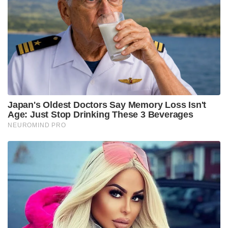
വിജയത്തെ പ്രകീർത്തിച്ചു. “ഫാൽത്തയിലെ ജനങ്ങൾ
സംസാരിച്ചിരിക്കുന്നു! ജനാധിപത്യം വിജയിച്ചു,
ഭീഷണിപ്പെടുത്തലുകൾ പരാജയപ്പെട്ടു.
ബി.ജെ.പി.യുടെ ഭരണമികവിനുള്ള ജനങ്ങളുടെ
അംഗീകാരമാണിത്. പശ്ചിമ ബംഗാളിലെ ജനങ്ങൾക്ക്
ഞങ്ങളുടെ മേലുള്ള വിശ്വാസമാണ് ഈ വൻ വിജയം
കാണിക്കുന്നത്,” പ്രധാനമന്ത്രി കുറിച്ചു.
മുഖ്യമന്ത്രി സുവേന്ദു അധികാരി ഫലം
പുറത്തുവന്നതിന് പിന്നാലെ തൃണമൂൽ
കോൺഗ്രസിനെ രൂക്ഷമായി വിമർശിച്ചു.
“അധികാരവും സർക്കാർ സംവിധാനങ്ങളും
ഉപയോഗിച്ച് ഭീഷണിപ്പെടുത്തുന്ന ‘മാഫിയ
കമ്പനി’യായി തൃണമൂൽ മാറി. ഫാൽത്തയിലെ
ജനങ്ങൾ നൽകിയ ഈ വൻ ഭൂരിപക്ഷം വെറുമൊരു
തുടക്കം മാത്രമാണ്. പശ്ചിമ ബംഗാൾ വരും
ദിവസങ്ങളിൽ തൃണമൂലിനെ പൂർണ്ണമായി