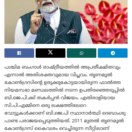
പശ്ചിമ ബംഗാൾ രാഷ്ട്രീയത്തിൽ അപ്രതീക്ഷിതവും
എന്നാൽ അതിശക്തവുമായ വിപ്ലവം. തൃണമൂൽ
കോൺഗ്രസിന്റെ ഉരുക്കുകോട്ടയായിരുന്ന ഫാൽത്ത
നിയമസഭാ മണ്ഡലത്തിൽ നടന്ന ഉപതിരഞ്ഞെടുപ്പിൽ
ബി.ജെ.പി.ക്ക് തകർപ്പൻ വിജയം. എതിരാളിയായ
സി.പി.എമ്മിനെ ഒരു ലക്ഷത്തിലേറെ
വോട്ടുകൾക്കാണ് ബി.ജെ.പി സ്ഥാനാർത്ഥി ദെബാംശു
പാണ്ട പരാജയപ്പെടുത്തിയത്. 2011 മുതൽ തൃണമൂൽ
കോൺഗ്രസ് കൈവശം വെച്ചിരുന്ന സീറ്റിലാണ്