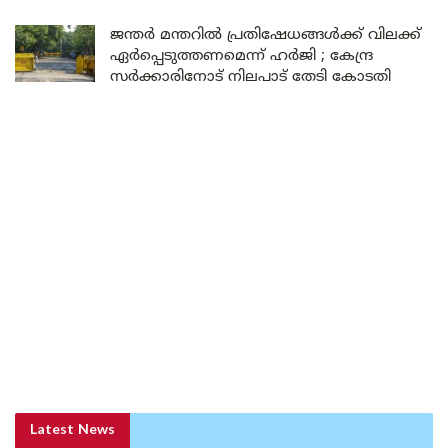
ജന്തർ മന്തറിൽ പ്രതിഷേധങ്ങൾക്ക് വിലക്ക്
ഏർപ്പെടുത്തണമെന്ന് ഹർജി ; കേന്ദ്ര
സർക്കാരിനോട് നിലപാട് തേടി കോടതി
Latest News