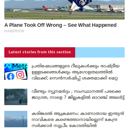
Latest stories
from this section
പ്രതിഷേധങ്ങളുടെ റീലുകൾക്കും രാഷ്ട്രീയ
ഉള്ളടക്കങ്ങൾക്കും ആഗോളതലത്തിൽ
വിലക്ക്; സെൻസർഷിപ്പ് ശക്തമാക്കി മെറ്റ
വീണ്ടും ന്യൂനമർദ്ദം ; സംസ്ഥാനത്ത് പരക്കെ
ജാഗ്രത, നാളെ 7 ജില്ലകളിൽ ഓറഞ്ച് അലർട്ട്
കരിങ്കടൽ ആക്രമണം: കാണാതായ ഇന്ത്യൻ
നാവികരെ കണ്ടെത്താനായില്ലെന്ന് കേന്ദ്ര
സർക്കാർ സുപ്രീം കോടതിയിൽ