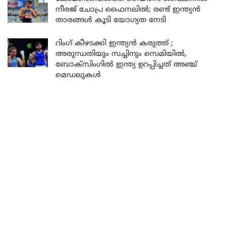
നീരജ് ചോപ്ര ഫൈനലിൽ; രണ്ട് ഇന്ത്യൻ
താരങ്ങൾ കൂടി യോഗ്യത നേടി
റിംഗ് കീഴടക്കി ഇന്ത്യൻ കരുത്ത് ;
അരുന്ധതിയും സച്ചിനും സെമിയിൽ,
ബോക്സിംഗിൽ ഇന്ത്യ ഉറപ്പിച്ചത് അഞ്ച്
മെഡലുകൾ