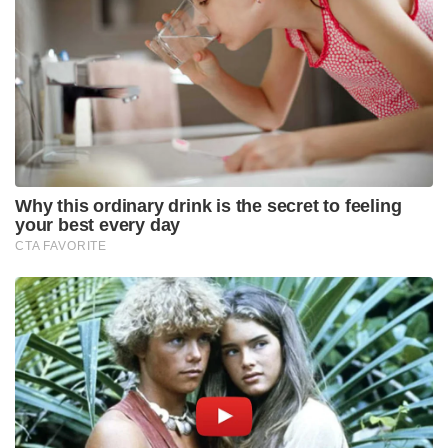
കൂട്ടിച്ചേർത്തു. കോഹ്‌ലി, പടിദാർ, പടിക്കൽ, ക്രുണാൽ
എന്നിവർ ചേർന്നുള്ള ആർ.സി.ബി ബാറ്റിംഗ് നിര
എതിരാളികളെ അക്ഷരാർത്ഥത്തിൽ ഭയപ്പെടുത്തുന്ന
ഒന്നാണെന്ന് ശ്രീകാന്ത് അഭിപ്രായപ്പെട്ടു.
ആർ.സി.ബിയുടെ ഈ തകർപ്പൻ ഫോം ഫൈനലിൽ
എത്തുന്ന ടീമിനെ വിറപ്പിക്കുമെന്ന് ശ്രീകാന്ത്
മുന്നറിയിപ്പ് നൽകി. കഴിഞ്ഞ വർഷത്തെ
ചാമ്പ്യന്മാരായ ആർ.സി.ബി തുടർച്ചയായ രണ്ടാം
കിരീടത്തിനായുള്ള പോരാട്ടത്തിലാണ്. റൊമാരിയോ
ഷെപ്പേർഡിന് പകരം ജേക്കബ് ഡഫിക്ക് കൂടുതൽ
ഓവറുകൾ നൽകിയ ആർ.സി.ബിയുടെ തന്ത്രത്തെയും
ശ്രീകാന്ത് പ്രശംസിച്ചു. ഫൈനലിലും ഇതേ തന്ത്രം
തുടരണമെന്നും അദ്ദേഹം നിർദ്ദേശിച്ചു.
Tags:
ipl 2026
Krunal Pandya
Axar Patel