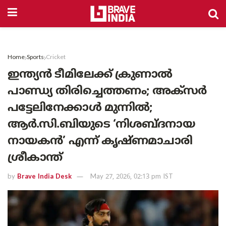
Home
Sports
Cricket
ഇന്ത്യൻ ടീമിലേക്ക് ക്രുണാൽ
പാണ്ഡ്യ തിരിച്ചെത്തണം; അക്സർ
പട്ടേലിനേക്കാൾ മുന്നിൽ;
ആർ.സി.ബിയുടെ ‘നിശബ്ദനായ
നായകൻ’ എന്ന് കൃഷ്ണമാചാരി
ശ്രീകാന്ത്
by
Brave India Desk
May 27, 2026, 02:13 pm IST