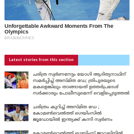
Latest stories
from this section
ചരിത്ര സ്വർണനേട്ടം യോഗി ആദിത്യനാഥിന്
സമർപ്പിച്ച് അസ്മിത ഡേ; ത്രിപുരയുടെ
മകളെങ്കിലും താങ്ങായത് ഉത്തർപ്രദേശ്
സർക്കാരും പോലീസുമെന്ന് വെളിപ്പെടുത്തൽ
ചരിത്രം കുറിച്ച് അസ്മിത ഡേ ;
കോമൺവെൽത്ത് ഗെയിംസിൽ
ജൂഡോയിൽ ഇന്ത്യക്ക് കന്നി സ്വർണം
കോമൺവെൽത്ത് ഗെയിംസ് ജാവലിനിൽ