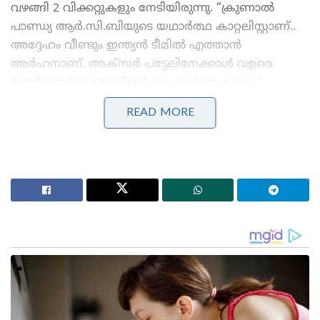
വഴങ്ങി 2 വിക്കറ്റുകളും നേടിയിരുന്നു. “ക്രുണാൽ
പാണ്ഡ്യ ആർ.സി.ബിയുടെ യഥാർത്ഥ കാറ്റലിസ്റ്റാണ്..
അദ്ദേഹം വീണ്ടും ഇന്ത്യൻ ടീമിൽ എത്താൻ
അർഹനാണ്. അക്സർ പട്ടേലിനേക്കാൾ വളരെ
മുന്നിലാണ് ക്രുണാലിന്റെ ഇപ്പോഴത്തെ ഫോം.”
READ MORE
Stories you may like
കോമൺവെൽത്ത് ഗെയിംസ് പതാക ഏറ്റുവാങ്ങി
ഗുജറാത്ത് മുഖ്യമന്ത്രി; 2030ൽ അഹമ്മദാബാദ്
വേദിയാകും
ഗ്ലാസ്‌ഗോയിൽ ഇന്ത്യൻ ബോക്സിങ് കരുത്ത്:
പ്രിയക്കും സാക്ഷിക്കും അരുന്ധതിക്കും സ്വർണം;
ലവ്‌ലിനയ്ക്ക് വെള്ളി
ക്രുണാലിനൊപ്പം ഭുവനേശ്വർ കുമാർ, രജത് പടിദാർ
എന്നിവരും ഇന്ത്യൻ ടി20 ടീമിലേക്ക്
പരിഗണിക്കപ്പെടാൻ അർഹരാണെന്നും ശ്രീകാന്ത്