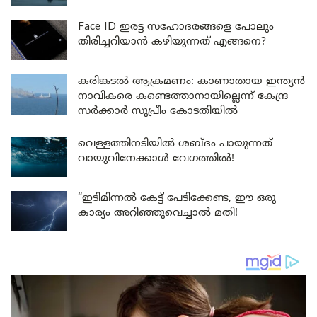
Face ID ഇരട്ട സഹോദരങ്ങളെ പോലും
തിരിച്ചറിയാൻ കഴിയുന്നത് എങ്ങനെ?
കരിങ്കടൽ ആക്രമണം: കാണാതായ ഇന്ത്യൻ
നാവികരെ കണ്ടെത്താനായില്ലെന്ന് കേന്ദ്ര
സർക്കാർ സുപ്രീം കോടതിയിൽ
വെള്ളത്തിനടിയിൽ ശബ്ദം പായുന്നത്
വായുവിനേക്കാൾ വേഗത്തിൽ!
“ഇടിമിന്നൽ കേട്ട് പേടിക്കേണ്ട, ഈ ഒരു
കാര്യം അറിഞ്ഞുവെച്ചാൽ മതി!