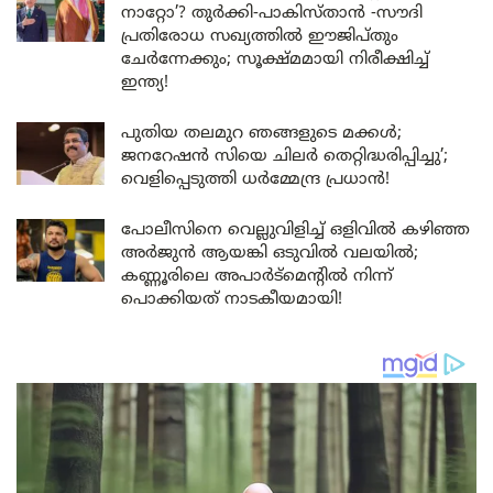
നാറ്റോ’? തുർക്കി-പാകിസ്താൻ -സൗദി
പ്രതിരോധ സഖ്യത്തിൽ ഈജിപ്തും
ചേർന്നേക്കും; സൂക്ഷ്മമായി നിരീക്ഷിച്ച്
ഇന്ത്യ!
പുതിയ തലമുറ ഞങ്ങളുടെ മക്കൾ;
ജനറേഷൻ സിയെ ചിലർ തെറ്റിദ്ധരിപ്പിച്ചു’;
വെളിപ്പെടുത്തി ധർമ്മേന്ദ്ര പ്രധാൻ!
പോലീസിനെ വെല്ലുവിളിച്ച് ഒളിവിൽ കഴിഞ്ഞ
അർജുൻ ആയങ്കി ഒടുവിൽ വലയിൽ;
കണ്ണൂരിലെ അപാർട്മെന്റിൽ നിന്ന്
പൊക്കിയത് നാടകീയമായി!