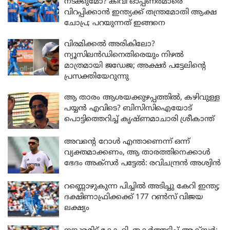
നടക്കുമോ? കിവി ഓപ്പണർമാരെ
വിറപ്പിക്കാൻ ഇന്ത്യക്ക് തന്ത്രമോതി ആക്ഷ
ചോപ്ര; പറയുന്നത് ഇങ്ങനെ
വിരമിക്കൽ അരികിലോ?
ന്യൂസിലൻഡിനെതിരെയും നിഴൽ
മാത്രമായി ജഡേജ; അക്ഷർ പട്ടേലിന്റെ
പ്രസക്തിയേറുന്നു
ആ താരം ആശയക്കുഴപ്പത്തിൽ, കഴിവുള്ള
പയ്യൻ എവിടെ? ബിസിസിഐയോട്
പൊട്ടിത്തെറിച്ച് കൃഷ്ണമാചാരി ശ്രീകാന്ത്
അവന്റെ റോൾ എന്താണെന്ന് ഒന്ന്
വ്യക്തമാക്കണം, ആ താരത്തിനെക്കാൾ
ഭേദം അക്‌സർ പട്ടേൽ: രവിചന്ദ്രൻ അശ്വിൻ
റണ്ണൊഴുകുന്ന പിച്ചിൽ അടിച്ചു കേറി ഇന്ത്യ;
ദക്ഷിണാഫ്രിക്കക്ക് 177 റൺസ് വിജയ
ലക്ഷ്യം