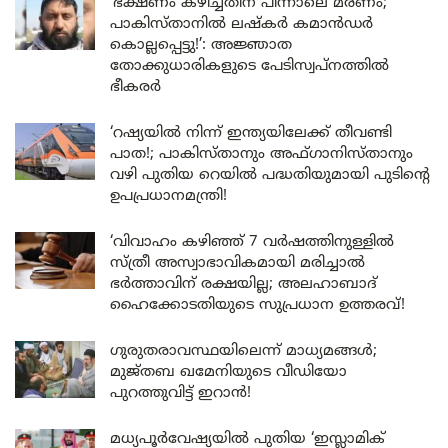
‘ഭക്ഷണം കഴിച്ചതിന് പിന്നാലെ മരണം;
പാകിസ്താനിൽ ലഷ്കർ കമാൻഡർ
കൊല്ലപ്പെട്ടു!’: അജ്ഞാത
തോക്കുധാരികളുടെ പേടിസ്വപ്നത്തിൽ
ഭീകരർ
‘റഷ്യയിൽ നിന്ന് ഇന്ത്യയിലേക്ക് തീവണ്ടി
പാത!; പാകിസ്താനും അഫ്ഗാനിസ്താനും
വഴി പുതിയ റെയിൽ പദ്ധതിയുമായി പുടിന്റെ
ഉപപ്രധാനമന്ത്രി!
‘വിവാഹം കഴിഞ്ഞ് 7 വർഷത്തിനുള്ളിൽ
സ്ത്രീ അസ്വാഭാവികമായി മരിച്ചാൽ
ഭർത്താവിന് രക്ഷയില്ല; അലഹാബാദ്
ഹൈക്കോടതിയുടെ സുപ്രധാന ഉത്തരവ്!
ഗുരുതരാവസ്ഥയിലെന്ന് മാധ്യമങ്ങൾ;
മുജ്തബ ഖമേനിയുടെ വീഡിയോ
പുറത്തുവിട്ട് ഇറാൻ!
മധ്യപൂർവേഷ്യയിൽ പുതിയ ‘ഇസ്ലാമിക്