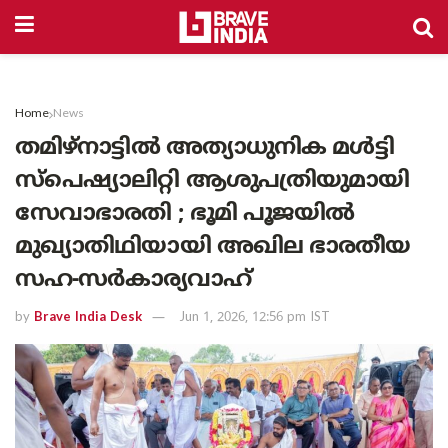
Home
News
തമിഴ്നാട്ടിൽ അത്യാധുനിക മൾട്ടി
സ്പെഷ്യാലിറ്റി ആശുപത്രിയുമായി
സേവാഭാരതി ; ഭൂമി പൂജയിൽ
മുഖ്യാതിഥിയായി അഖില ഭാരതീയ
സഹ-സർകാര്യവാഹ്
by
Brave India Desk
Jun 1, 2026, 12:56 pm IST