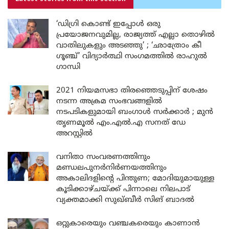
‘ഡിഗ്രി കൊണ്ട് ഇപ്പോൾ ഒരു
പ്രയോജനവുമില്ല, രാജ്യത്ത് എല്ലാ തൊഴിൽ
വാതിലുകളും അടഞ്ഞു’ ; ‘ഛാത്രോം കീ
ഗൂഞ്ച്’ വിദ്യാർത്ഥി സംഗമത്തിൽ രാഹുൽ
ഗാന്ധി
2021 നിയമസഭാ തിരഞ്ഞെടുപ്പിന് ശേഷം
നടന്ന അക്രമ സംഭവങ്ങളിൽ
നടപടികളുമായി ബംഗാൾ സർക്കാർ ; മുൻ
തൃണമൂൽ എം.എൽ.എ സനത് ഡേ
അറസ്റ്റിൽ
വനിതാ സംവരണത്തിനും
മണ്ഡലപുനർനിർണയത്തിനും
അകാലിദളിന്റെ പിന്തുണ; മോദിയുമായുള്ള
കൂടിക്കാഴ്ചയ്ക്ക് പിന്നാലെ നിലപാട്
വ്യക്തമാക്കി സുഖ്ബീർ സിങ് ബാദൽ
ഒറ്റുകാരെയും വഞ്ചകരെയും കാണാൻ