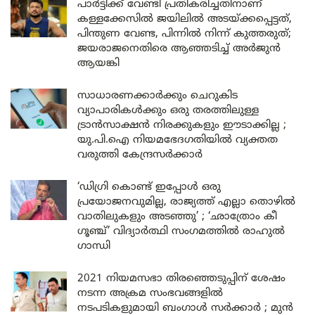
പാർട്ടിക്ക് വേണ്ടി പ്രതികരിച്ചതിനാണ്
കള്ളക്കേസിൽ ജയിലിൽ അടയ്ക്കപ്പെട്ടത്,
പിന്തുണ വേണ്ട, പിന്നിൽ നിന്ന് കുത്തരുത്;
ജയരാജനെതിരെ ആഞ്ഞടിച്ച് അർജുൻ
ആയങ്കി
സാധാരണക്കാർക്കും ചെറുകിട
വ്യാപാരികൾക്കും ഒരു തരത്തിലുള്ള
ട്രാൻസാക്ഷൻ നിരക്കുകളും ഈടാക്കില്ല ;
യു.പി.ഐ നിയമഭേദഗതിയിൽ വ്യക്തത
വരുത്തി കേന്ദ്രസർക്കാർ
‘ഡിഗ്രി കൊണ്ട് ഇപ്പോൾ ഒരു
പ്രയോജനവുമില്ല, രാജ്യത്ത് എല്ലാ തൊഴിൽ
വാതിലുകളും അടഞ്ഞു’ ; ‘ഛാത്രോം കീ
ഗൂഞ്ച്’ വിദ്യാർത്ഥി സംഗമത്തിൽ രാഹുൽ
ഗാന്ധി
2021 നിയമസഭാ തിരഞ്ഞെടുപ്പിന് ശേഷം
നടന്ന അക്രമ സംഭവങ്ങളിൽ
നടപടികളുമായി ബംഗാൾ സർക്കാർ ; മുൻ