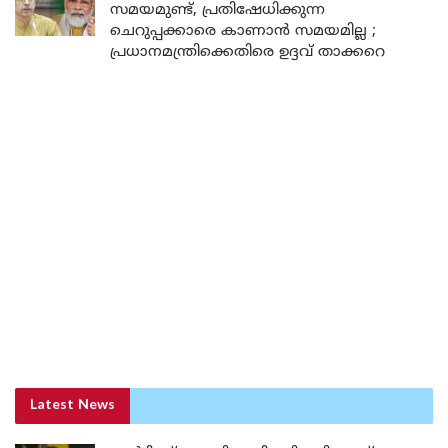
സമയമുണ്ട്, പ്രതിഷേധിക്കുന്ന
ചെറുപ്പക്കാരെ കാണാൻ സമയമില്ല ;
പ്രധാനമന്ത്രിക്കെതിരെ ഉദ്ദവ് താക്കറെ
Latest News