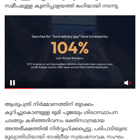
സമീപമുള്ള കൂണിപ്പാളയത്ത് ഭംഗിയായി നടന്നു.
​ആശുപത്രി നിർമ്മാണത്തിന് തുടക്കം
കുറിച്ചുകൊണ്ടുള്ള ഭുമി പൂജയും ശിലാസ്ഥാപന
ചടങ്ങും കഴിഞ്ഞദിവസം ഭക്തിസാന്ദ്രമായ
അന്തരീക്ഷത്തിൽ നിർവ്വഹിക്കപ്പെട്ടു. പരിപാടിയുടെ
മുഖ്യാതിഥിയായി രാഷ്ട്രീയ സ്വയംസേവക സംഘം