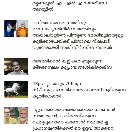
തൃണമൂൽ എം.എൽ.എ സനത് ഡേ
അറസ്റ്റിൽ
വനിതാ സംവരണത്തിനും
മണ്ഡലപുനർനിർണയത്തിനും
അകാലിദളിന്റെ പിന്തുണ; മോദിയുമായുള്ള
കൂടിക്കാഴ്ചയ്ക്ക് പിന്നാലെ നിലപാട്
വ്യക്തമാക്കി സുഖ്ബീർ സിങ് ബാദൽ
അമേരിക്കൻ കുട്ടികൾ ഉടുക്കുന്ന
കിഴക്കമ്പലം കുപ്പായങ്ങൾ!കിറ്റെക്സ്
4Kg ഹൃദയവും 70Km/h
സ്പീഡും;പ്രണയിക്കാൻ ഡാൻസ് കളിക്കുന്ന
കുതിരശക്തി
ഒറ്റുകാരെയും വഞ്ചകരെയും കാണാൻ
സമയമുണ്ട്, പ്രതിഷേധിക്കുന്ന
ചെറുപ്പക്കാരെ കാണാൻ സമയമില്ല ;
പ്രധാനമന്ത്രിക്കെതിരെ ഉദ്ദവ് താക്കറെ