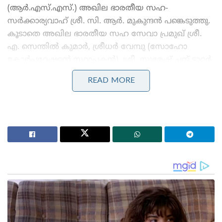
(ആർ.എസ്.എസ്.) അഖില ഭാരതീയ സഹ-
സർക്കാര്യവാഹ് ശ്രീ. സി. ആർ. മുകുന്ദൻ പങ്കെടുത്തു.
കൂടാതെ അഖില ഭാരതീയ സഹ സേവാ പ്രമുഖ് ശ്രീ.
എ. സെന്തിൽ കുമാർ, ശ്രീധർ വേമ്പു (സോഹോ
കോർപ്പറേഷന്റെ സ്ഥാപകൻ), ശ്രീ. സുരേഷ് ചന്ദ് ടാറ്റർ
(സോഹൻ കൻവർ മംഗിലാൽ ടാറ്റർ ട്രസ്റ്റിന്റെ
READ MORE
പ്രസിഡന്റ്) എന്നിവരുള്‍പ്പെടെ നിരവധി പ്രമുഖർ
ചടങ്ങിൽ സന്നിഹിതരായിരുന്നു.
Stories you may like
പാർട്ടിക്ക് വേണ്ടി പ്രതികരിച്ചതിനാണ് കള്ളക്കേസിൽ
ജയിലിൽ അടയ്ക്കപ്പെട്ടത്, പിന്തുണ വേണ്ട, പിന്നിൽ
നിന്ന് കുത്തരുത്; ജയരാജനെതിരെ ആഞ്ഞടിച്ച്
അർജുൻ ആയങ്കി
സാധാരണക്കാർക്കും ചെറുകിട വ്യാപാരികൾക്കും ഒരു
തരത്തിലുള്ള ട്രാൻസാക്ഷൻ നിരക്കുകളും ഈടാക്കില്ല
; യു.പി.ഐ നിയമഭേദഗതിയിൽ വ്യക്തത വരുത്തി
കേന്ദ്രസർക്കാർ