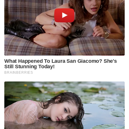
തമിഴ്‌നാട്ടിലെ ഗ്രാമീണ മേഖലകളിൽ മികച്ച ചികിത്സാ
സൗകര്യങ്ങളുടെ കുറവ് പരിഹരിക്കാനാണ് ഈ
പുതിയ മൾട്ടി സ്പെഷ്യാലിറ്റി ആശുപത്രി
പദ്ധതിയിലൂടെ സംഘടന ലക്ഷ്യമിടുന്നത്. ചടങ്ങിൽ
സംസാരിച്ച വിശിഷ്ടാതിഥികൾ ഗ്രാമീണ
മേഖലകളിലെയും പിന്നാക്ക വിഭാഗങ്ങളിലെയും
ജനങ്ങൾക്ക് ഗുണമേന്മയുള്ളതും
ചെലവുകുറഞ്ഞതുമായ ആരോഗ്യസേവനങ്ങളുടെ
ആവശ്യകതയെക്കുറിച്ച് ഊന്നിപ്പറഞ്ഞു.
നിർമിക്കപ്പെടുന്ന ഈ മൾട്ടി-സ്പെഷ്യാലിറ്റി
ആശുപത്രിയിൽ ആധുനിക ചികിത്സാ സൗകര്യങ്ങൾ,
അടിയന്തര ചികിത്സാ വിഭാഗം, അത്യാധുനിക
ലബോറട്ടറി സേവനങ്ങൾ, സമഗ്ര സമൂഹാരോഗ്യ
സേവനങ്ങൾ എന്നിവ ഒരുക്കുന്നതാണ്.
തിരുവള്ളൂർ ജില്ലയിലെയും തമിഴ്നാട്–ആന്ധ്രപ്രദേശ്