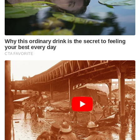
അതിർത്തി പ്രദേശങ്ങളിലെയും ആയിരക്കണക്കിന്
ജനങ്ങൾക്ക് ഈ ആശുപത്രി വലിയ
ആശ്വാസമാകുമെന്ന് പ്രതീക്ഷിക്കുന്നു.
ആരോഗ്യബോധവൽക്കരണം, സാമൂഹിക സേവനം,
പ്രാദേശിക തൊഴിലവസര സൃഷ്ടി എന്നിവ
പ്രോത്സാഹിപ്പിക്കുന്നതിലൂടെ ദീർഘകാല സാമൂഹിക
പരിവർത്തനത്തിനും ഈ സംരംഭം വഴിയൊരുക്കും.
Tags:
tamilnadu
Deseeya Sevabharathi
sevabharati tamilnadu
multi speciality hospital