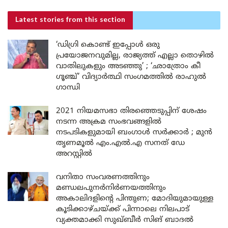
Latest stories
from this section
‘ഡിഗ്രി കൊണ്ട് ഇപ്പോൾ ഒരു
പ്രയോജനവുമില്ല, രാജ്യത്ത് എല്ലാ തൊഴിൽ
വാതിലുകളും അടഞ്ഞു’ ; ‘ഛാത്രോം കീ
ഗൂഞ്ച്’ വിദ്യാർത്ഥി സംഗമത്തിൽ രാഹുൽ
ഗാന്ധി
2021 നിയമസഭാ തിരഞ്ഞെടുപ്പിന് ശേഷം
നടന്ന അക്രമ സംഭവങ്ങളിൽ
നടപടികളുമായി ബംഗാൾ സർക്കാർ ; മുൻ
തൃണമൂൽ എം.എൽ.എ സനത് ഡേ
അറസ്റ്റിൽ
വനിതാ സംവരണത്തിനും
മണ്ഡലപുനർനിർണയത്തിനും
അകാലിദളിന്റെ പിന്തുണ; മോദിയുമായുള്ള
കൂടിക്കാഴ്ചയ്ക്ക് പിന്നാലെ നിലപാട്
വ്യക്തമാക്കി സുഖ്ബീർ സിങ് ബാദൽ