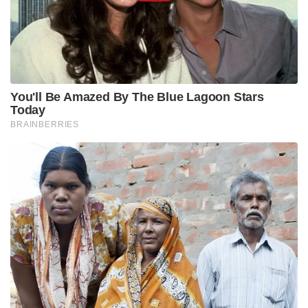
താമസിക്കുകയും ചെയ്യുന്ന സാഹചര്യം ഉണ്ടെന്ന്
മന്ത്രാലയം വിശദീകരിച്ചു. ലിംപിയാധുര, ലിപുലേഖ്,
കാലാപാനി തുടങ്ങിയ തർക്കവിഷയങ്ങളിൽ
നേപ്പാളിന്റെ ഔദ്യോഗിക നിലപാടിൽ മാറ്റമില്ലെന്നും,
നയതന്ത്ര ചർച്ചകളിലൂടെ പ്രശ്നം പരിഹരിക്കുമെന്നും
മന്ത്രാലയം ആവർത്തിച്ചു.
Tags:
nepal
PM Balen Shah