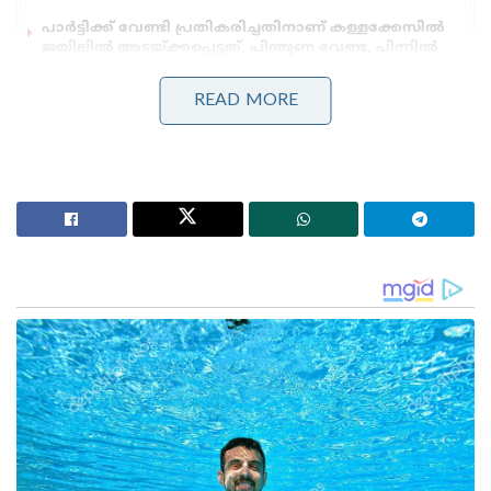
പാർട്ടിക്ക് വേണ്ടി പ്രതികരിച്ചതിനാണ് കള്ളക്കേസിൽ
ജയിലിൽ അടയ്ക്കപ്പെട്ടത്, പിന്തുണ വേണ്ട, പിന്നിൽ
നിന്ന് കുത്തരുത്; ജയരാജനെതിരെ ആഞ്ഞടിച്ച്
അർജുൻ ആയങ്കി
READ MORE
സാധാരണക്കാർക്കും ചെറുകിട വ്യാപാരികൾക്കും ഒരു
തരത്തിലുള്ള ട്രാൻസാക്ഷൻ നിരക്കുകളും ഈടാക്കില്ല
; യു.പി.ഐ നിയമഭേദഗതിയിൽ വ്യക്തത വരുത്തി
കേന്ദ്രസർക്കാർ
പ്രധാനമന്ത്രിയായതിന് ശേഷമാണ് താൻ ഈ വിവരം
അറിഞ്ഞതെന്നും, ഇന്ത്യ മാത്രമല്ല നേപ്പാളും ഇന്ത്യൻ
ഭൂമി കയ്യേറിയിട്ടുണ്ടെന്നും അദ്ദേഹം പാർലമെന്റിൽ
പറഞ്ഞു. പ്രതിപക്ഷ പാർട്ടികളും വിദേശകാര്യ
വിദഗ്ധരും ഈ പ്രസ്താവനയെ കടുപ്പത്തോട്
കൂടിയാണ് നേരിട്ടത്. ഈ പ്രസ്താവന നേപ്പാളിന്റെ
നിലപാടിനെ ദുർബലപ്പെടുത്തുമെന്നും, പ്രധാനമന്ത്രി
തെളിവ് ഹാജരാക്കണമെന്നും അല്ലെങ്കിൽ പ്രസ്താവന
പിൻവലിക്കണമെന്നും പ്രതിപക്ഷ നേതാക്കൾ