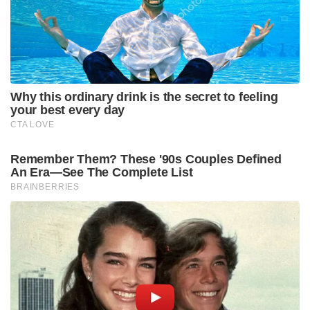
ആവശ്യപ്പെട്ടു.
നേപ്പാൾ ഇന്ത്യൻ ഭൂമി കയ്യേറിയെന്നതിന് ഒരു
രേഖയുമില്ലെന്ന് മുൻ നേപ്പാളി അംബാസഡർമാർ
ചൂണ്ടിക്കാട്ടി. അതിർത്തിയിലെ തൂണുകൾ
നഷ്ടപ്പെട്ടതിനാലാണ് ചില ഭാഗങ്ങളിൽ ജനങ്ങൾ മാറി
താമസിക്കുന്നത്, അല്ലാതെ സർക്കാർ തലത്തിൽ
കയ്യേറ്റം നടന്നിട്ടില്ലെന്ന് അവർ വ്യക്തമാക്കി.
പ്രധാനമന്ത്രി ഉദ്ദേശിച്ചത് അതിർത്തിയിലെ ‘നോ-
മാൻസ് ലാൻഡ്’ പ്രദേശങ്ങളിലെ കയ്യേറ്റങ്ങളെയും
അതിർത്തി കടന്നുള്ള അധിനിവേശത്തെയും
കുറിച്ചാണെന്ന് നേപ്പാൾ വിദേശകാര്യ മന്ത്രാലയം
വ്യക്തമാക്കി.
നദികൾ അതിർത്തിയായുള്ള പ്രദേശങ്ങളിൽ,
അതിർത്തിയിലെ തൂണുകൾ ഇല്ലാത്തതിനാൽ
നേപ്പാളി പൗരന്മാർ ഇന്ത്യൻ ഭാഗത്തും, ഇന്ത്യൻ
പൗരന്മാർ നേപ്പാളി ഭാഗത്തും കൃഷി ചെയ്യുകയും