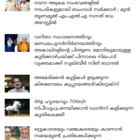
നടന്ന അക്രമ സംഭവങ്ങളിൽ
നടപടികളുമായി ബംഗാൾ സർക്കാർ ; മുൻ
തൃണമൂൽ എം.എൽ.എ സനത് ഡേ
അറസ്റ്റിൽ
വനിതാ സംവരണത്തിനും
മണ്ഡലപുനർനിർണയത്തിനും
അകാലിദളിന്റെ പിന്തുണ; മോദിയുമായുള്ള
കൂടിക്കാഴ്ചയ്ക്ക് പിന്നാലെ നിലപാട്
വ്യക്തമാക്കി സുഖ്ബീർ സിങ് ബാദൽ
അമേരിക്കൻ കുട്ടികൾ ഉടുക്കുന്ന
കിഴക്കമ്പലം കുപ്പായങ്ങൾ!കിറ്റെക്സ്
4Kg ഹൃദയവും 70Km/h
സ്പീഡും;പ്രണയിക്കാൻ ഡാൻസ് കളിക്കുന്ന
കുതിരശക്തി
ഒറ്റുകാരെയും വഞ്ചകരെയും കാണാൻ
സമയമുണ്ട്, പ്രതിഷേധിക്കുന്ന