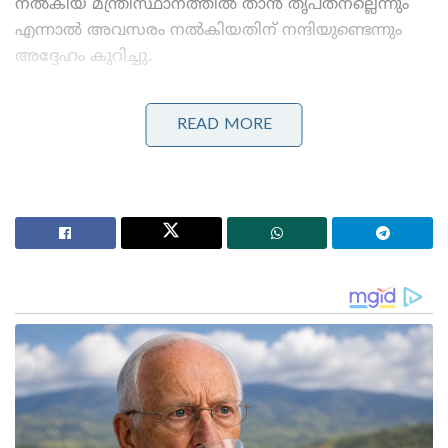
നൽകിയ മന്ത്രിസ്ഥാനത്തിൽ താൻ തൃപ്തനല്ലെന്നും
എന്നാൽ അവസരം നൽകിയതിന് നന്ദിയുണ്ടെന്നും
അദ്ദേഹം കുറിച്ചു.
Stories you may like
READ MORE
‘ആകാശപ്പോരിൽ ഇനി പെൺകരുത്ത്;
വ്യോമസേനയിൽ ചരിത്രമെഴുതി ഭാവന കാന്ത്!’:
ഇന്ത്യയുടെ ആദ്യ വനിതാ ‘ടോപ്പ് ഗൺ’; ചരിത്ര
നേട്ടത്തിൽ ഭാരതം!
കുട്ടികളുടെ മാനസികാരോഗ്യം തകർത്തു, ഫോണിന്
അടിമകളാക്കി; മെറ്റയ്ക്ക് 4800 കോടിയുടെ വൻ പിഴ!’:
പണി കൊടുത്ത് അമേരിക്കൻ കോടതി
ഇന്ന് രാവിലെ സമർപ്പിച്ച രാജിക്കത്ത് മുഖ്യമന്ത്രി
ഡി.കെ. ശിവകുമാർ ഇതുവരെ സ്വീകരിച്ചിട്ടില്ല. ഇന്നലെ
രാത്രിയോടെയാണ് 13 മന്ത്രിമാർ സത്യപ്രതിജ്ഞ
ചെയ്ത് അധികാരമേറ്റത്. രാജ്യസഭാ തിരഞ്ഞെടുപ്പിന്