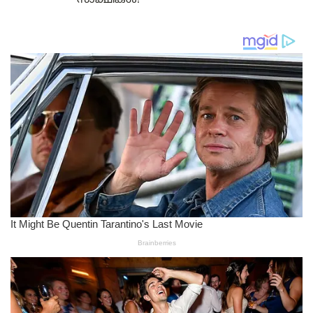
സാക്ഷികൾ!