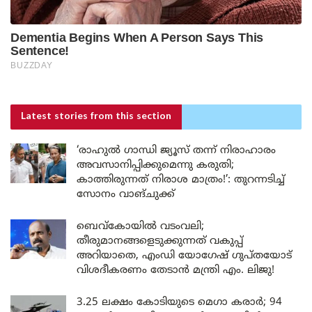
Latest stories
from this section
‘രാഹുൽ ഗാന്ധി ജ്യൂസ് തന്ന് നിരാഹാരം
അവസാനിപ്പിക്കുമെന്നു കരുതി;
കാത്തിരുന്നത് നിരാശ മാത്രം!’: തുറന്നടിച്ച്
സോനം വാങ്‌ചുക്ക്
ബെവ്കോയിൽ വടംവലി;
തീരുമാനങ്ങളെടുക്കുന്നത് വകുപ്പ്
അറിയാതെ, എംഡി യോഗേഷ് ഗുപ്തയോട്
വിശദീകരണം തേടാൻ മന്ത്രി എം. ലിജു!
3.25 ലക്ഷം കോടിയുടെ മെഗാ കരാർ; 94