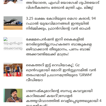
അറിയാതെ, എംഡി യോഗേഷ് ഗുപ്തയോട്
വിശദീകരണം തേടാൻ മന്ത്രി എം. ലിജു!
3.25 ലക്ഷം കോടിയുടെ മെഗാ കരാർ; 94
റഫാൽ യുദ്ധവിമാനങ്ങൾ ഇന്ത്യയിൽ
നിർമ്മിക്കും, ഫ്രാൻസിന്റെ വൻ ഓഫർ
ക്ഷേമപെൻഷൻ ഇനി കൈകളിൽ
നേരിട്ടെത്തില്ല;സഹകരണ ബാങ്കുകളെ
ഒഴിവാക്കാൻ തീരുമാനം, പണം ബാങ്ക്
അക്കൗണ്ടിലേക്ക് മാത്രം!
കൈത്തറി ഇട്ട് റെഡിയാകൂ’; Gz
ട്രെൻഡുമായി മോദി! ഇൻസ്റ്റഗ്രാമിൽ വൻ
തരംഗമായി പ്രധാനമന്ത്രിയുടെ ‘GRWM’
വീഡിയോ
ഗണേഷ്കുമാറിന്റെ ബന്ധു കവറുമായി
കാറിലേക്ക് കയറി’;സോളർ
കത്തുവിവാദത്തിൽ വെളിപ്പെടുത്തലുമായി 4