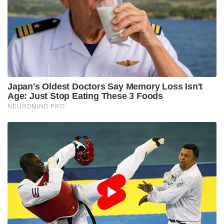
ശേഷം ബാക്കി മന്ത്രിസഭാ പുനഃസംഘടന
നടത്താനായിരുന്നു നേരത്തെയുള്ള തീരുമാനം.
Tags:
dk shivakumar
Ramalinga Reddy
karnataka government