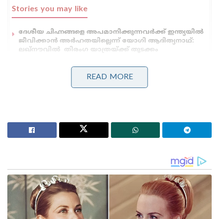
Stories you may like
ദേശീയ ചിഹ്നങ്ങളെ അപമാനിക്കുന്നവർക്ക് ഇന്ത്യയിൽ
ജീവിക്കാൻ അർഹതയില്ലെന്ന് യോഗി ആദിത്യനാഥ്:
ലഖ്‌നൗവിൽ തിരംഗ യാത്രയ്ക്ക് തുടക്കം
‘ഭക്ഷണം കഴിച്ചതിന് പിന്നാലെ മരണം;
പാകിസ്താനിൽ ലഷ്കർ കമാൻഡർ കൊല്ലപ്പെട്ടു!’:
READ MORE
അജ്ഞാത തോക്കുധാരികളുടെ പേടിസ്വപ്നത്തിൽ
ഭീകരർ
നേപ്പാൾ കേന്ദ്രീകരിച്ചാണ് ഈ ഭീകരശൃംഖല
പ്രധാനമായും പ്രവർത്തിച്ചിരുന്നതെന്ന് ചോദ്യം
ചെയ്യലിൽ വ്യക്തമായിട്ടുണ്ട്. ബിഹാറിലെ വിവിധ
ജില്ലകളിൽ നിന്ന് ആളുകളുടെ തിരിച്ചറിയൽ
രേഖകളും ആധാർ കാർഡുകളും വിലയ്ക്ക്
വാങ്ങിയാണ് ഇസ്ഹാറുൽ ഇന്ത്യൻ സിം കാർഡുകൾ
സംഘടിപ്പിച്ചിരുന്നത്. ഈ സിം കാർഡുകൾ നേപ്പാളിലെ
ഏജന്റുമാർ വഴി പാകിസ്താനിലേക്ക്