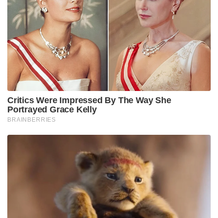
കടത്തുകയായിരുന്നു ഇയാളുടെ രീതി. ഈ വലിയ
മാഫിയയെ നിയന്ത്രിക്കുന്നതിനായി ഇസ്ഹാറുൽ
പലതവണ നേപ്പാൾ സന്ദർശിച്ചതായും
കണ്ടെത്തിയിട്ടുണ്ട്. ഭോപ്പാൽ സ്വദേശിയായ മുഹമ്മദ്
ഫറാസ് എന്ന ഖാലിദ് സൈഫുള്ളയെ മധ്യപ്രദേശ്
എടിഎസ് അറസ്റ്റ് ചെയ്തതോടെയാണ് ഈ
ശൃംഖലയുടെ ചുരുളഴിയുന്നത്.
മുഹമ്മദ് ഫറാസിനെ വിശദമായി ചോദ്യം ചെയ്തതിൽ
നിന്നും ഇയാളുടെ ഫോണിലെ വാട്സാപ്പ് ചാറ്റുകൾ,
ഗൂഗിൾ മീറ്റ് വിവരങ്ങൾ എന്നിവ പരിശോധിച്ചതിൽ
നിന്നുമാണ് ഉത്തർപ്രദേശിലെ സഹാറൻപൂർ സ്വദേശി
നയീം അബ്ദുള്ള, ബിഹാർ സ്വദേശി ഇസ്ഹാറുൽ
എന്നിവരുടെ പങ്കാളിത്തം പുറത്തുവരുന്നത്. തുടർന്ന്
എടിഎസ് പ്രത്യേക സംഘം യുപിയിൽ നിന്ന്
നയീമിനെയും ബിഹാറിൽ നിന്ന് ഇസ്ഹാറുലിനെയും
പിടികൂടുകയായിരുന്നു. മദ്രസ വിദ്യാഭ്യാസത്തിന്റെ
മറവിൽ യുവാക്കളെ മസ്തിഷ്കപ്രക്ഷാളനം