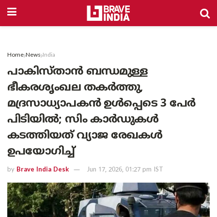
Home
News
India
പാകിസ്താൻ ബന്ധമുള്ള
ഭീകരശൃംഖല തകർത്തു,
മദ്രസാധ്യാപകൻ ഉൾപ്പെടെ 3 പേർ
പിടിയിൽ; സിം കാർഡുകൾ
കടത്തിയത് വ്യാജ രേഖകൾ
ഉപയോഗിച്ച്
by
Brave India Desk
Jun 17, 2026, 01:27 pm IST