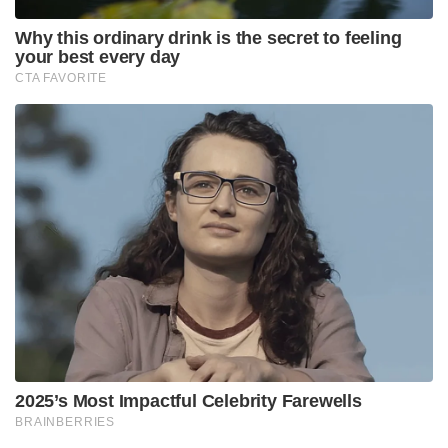
ചെയ്തു. ഇന്ത്യയിലെ പ്രമുഖ
ആരാധനാലയങ്ങളെക്കുറിച്ച് തെറ്റായ വിവരങ്ങൾ
നൽകി രാജ്യത്ത് വലിയൊരു വർഗീയ
കലാപത്തിനാണ് ഇവർ പദ്ധതിയിട്ടിരുന്നത്.
വിദേശത്തുള്ള മുജാഹിദ്ദീൻ ഗ്രൂപ്പുകളുമായി ടെലിഗ്രാം,
വാട്സാപ്പ് എന്നിവ വഴി ബന്ധപ്പെട്ടിരുന്ന ഇവർ,
പിടിക്കപ്പെടാതിരിക്കാൻ സന്ദേശങ്ങൾ ഉടനടി ഡിലീറ്റ്
ചെയ്യുകയായിരുന്നു പതിവ്. ഈ ശൃംഖലയുമായി
ബന്ധപ്പെട്ട മറ്റ് സ്ലീപ്പർ സെൽ അംഗങ്ങൾക്കായി
സുരക്ഷാ ഏജൻസികൾ അന്വേഷണം
ഊർജ്ജിതമാക്കിയിട്ടുണ്ട്.
Tags:
Pakistan-linked terror network busted
used to send audios
videos to Pak terrorists