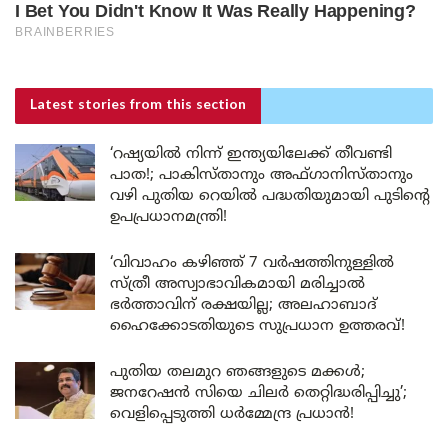
Latest stories
from this section
‘റഷ്യയിൽ നിന്ന് ഇന്ത്യയിലേക്ക് തീവണ്ടി
പാത!; പാകിസ്താനും അഫ്ഗാനിസ്താനും
വഴി പുതിയ റെയിൽ പദ്ധതിയുമായി പുടിന്റെ
ഉപപ്രധാനമന്ത്രി!
‘വിവാഹം കഴിഞ്ഞ് 7 വർഷത്തിനുള്ളിൽ
സ്ത്രീ അസ്വാഭാവികമായി മരിച്ചാൽ
ഭർത്താവിന് രക്ഷയില്ല; അലഹാബാദ്
ഹൈക്കോടതിയുടെ സുപ്രധാന ഉത്തരവ്!
പുതിയ തലമുറ ഞങ്ങളുടെ മക്കൾ;
ജനറേഷൻ സിയെ ചിലർ തെറ്റിദ്ധരിപ്പിച്ചു’;
വെളിപ്പെടുത്തി ധർമ്മേന്ദ്ര പ്രധാൻ!