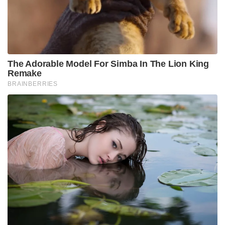
(Brainwash) നടത്തി ഭീകരപ്രവർത്തനങ്ങളിലേക്ക്
ആകർഷിക്കുകയായിരുന്നു ഇസ്ഹാറുലിന്റെ പ്രധാന
ചുമതല. ഭഗൽപൂർ, കിഷൻഗഞ്ച്, പൂർണിയ, ദർഭംഗ
തുടങ്ങിയ ജില്ലകളിൽ നിന്ന് വലിയ തോതിൽ സിം
കാർഡുകൾ ഇയാൾ കടത്തിയിട്ടുണ്ട്.
പിടിയിലായ മൂന്ന് പേരും പാകിസ്താൻ കേന്ദ്രീകരിച്ച്
പ്രവർത്തിക്കുന്ന ഭീകര നേതാവ് മുഫ്തി സൈനുൽ
ആബിദീനുമായി നേരിട്ട് ബന്ധമുള്ളവരാണ്.
പ്രവാചകന് വേണ്ടി ജീവൻ ത്യാഗം ചെയ്യുന്നത്
അഭിമാനമാണെന്ന് വ്യക്തമാക്കുന്ന തീവ്രവാദ
സ്വഭാവമുള്ള ഓഡിയോ സന്ദേശങ്ങൾ മുഫ്തി
ഇവർക്ക് ടെലിഗ്രാം വഴി അയച്ചിരുന്നു. സമാനമായ
രീതിയിൽ ഓഡിയോ, വീഡിയോ സന്ദേശങ്ങൾ
റെക്കോർഡ് ചെയ്ത് അയച്ച് തങ്ങളുടെ വിശ്വസ്തത
തെളിയിക്കാൻ മുഫ്തി ആവശ്യപ്പെട്ടതനുസരിച്ച് ഇവർ
പാകിസ്താനിലേക്ക് ദൃശ്യങ്ങൾ അയച്ചു നൽകുകയും