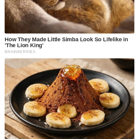
ചരിത്രത്തെ ഫ്രാൻസിന്റെ ഹൃദയത്തിലേക്ക്
പ്രതിഷ്ഠിക്കുന്നതായിരുന്നു ഈ സമ്മാനം.
യൂറോപ്യൻ രാജ്യമായ സ്ലൊവാക്യയുടെ പ്രസിഡന്റ്
പീറ്റർ പെല്ലെഗ്രിനിക്ക് പ്രധാനമന്ത്രി മോദി സമ്മാനിച്ചത്
രാജസ്ഥാനിലെ പ്രതാപ്ഗഢിൽ നിന്നുള്ള
അതിപ്രശസ്തമായ തേവ മോട്ടീഫ് കഫ്‌ലിങ്കുകളാണ്
(Thewa Motif Cufflinks). വർണ്ണാഭമായ ഗ്ലാസിലേക്ക്
സ്വർണ്ണത്തകിടുകൾ ഉരുക്കി ചേർത്തുള്ള അതീവ
സങ്കീർണ്ണമായ ‘തേവ’ കലാരൂപം ഭാരതത്തിന്റെ
സ്വർണ്ണാഭരണ നിർമ്മാണ മേഖലയുടെ ഉത്തമ
ഉദാഹരണമാണ്. പ്രകൃതിയിൽ നിന്നും ആത്മീയ
പ്രതീകങ്ങളിൽ നിന്നും പ്രചോദനമുൾക്കൊണ്ട്
നിർമ്മിച്ച ഈ കഫ്‌ലിങ്കുകൾ സ്ലൊവാക്യൻ
പ്രസിഡന്റിനെ അത്ഭുതപ്പെടുത്തി. കൂടാതെ,
സ്ലൊവാക്യൻ സ്പീക്കർ റിച്ചാർഡ് റാഷിക്ക്
പ്രധാനമന്ത്രി നൽകിയത് ഭാരതത്തിന്റെ തനത്
രുചിയൂറും പലഹാരമായ ‘തേക്കുവ’ (Thekua)