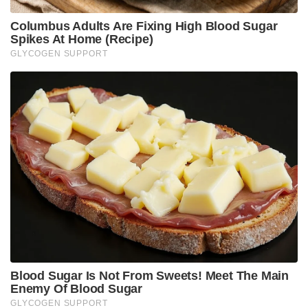
ആയിരുന്നു. ബിഹാർ, ഝാർഖണ്ഡ് മേഖലകളിൽ
സൂര്യഭഗവാനെ വണങ്ങുന്ന പുണ്യോത്സവമായ ഛഠ്
പൂജയ്ക്ക് പ്രത്യേകം തയ്യാറാക്കുന്നതാണ് ഈ
മധുരപലഹാരം. ഗോതമ്പ് മാവ്, ശർക്കര, നെയ്യ്,
പെരുംജീരകം എന്നിവ ചേർത്തുണ്ടാക്കുന്ന തേക്കുവ,
ഭാരതത്തിന്റെ ഗ്രാമീണ പാചക പൈതൃകത്തിന്റെ
പ്രതീകമാണ്.
പാശ്ചാത്യ രാജ്യങ്ങളുടെ ആഡംബര ബ്രാൻഡുകൾക്ക്
മുന്നിൽ ഭാരതത്തിന്റെ തനത് ഗ്രാമീണ
ഉൽപ്പന്നങ്ങളെയും നെയ്ത്തുകാരെയും ആഗോള
ബ്രാൻഡുകളായി ഉയർത്തിക്കാട്ടുകയാണ് നരേന്ദ്ര
മോദി ചെയ്യുന്നത്. വോക്കൽ ഫോർ ലോക്കൽ (Vocal
for Local) എന്ന ആശയത്തെ ആഗോളതലത്തിലേക്ക്
വ്യാപിപ്പിക്കുന്ന ഈ തന്ത്രപ്രധാന നീക്കത്തിലൂടെ
ഭാരതീയ ദേശീയതയുടെയും സ്വാശ്രയത്വത്തിന്റെയും
സന്ദേശമാണ് പ്രധാനമന്ത്രി നൽകുന്നത്. വിദേശ