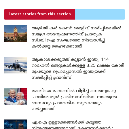
Latest stories
from this section
ആർ.ജി കർ കേസ്: തെളിവ് നശിപ്പിക്കലിൽ
സമഗ്ര അന്വേഷണത്തിന് പ്രത്യേക
സി.ബി.ഐ സംഘത്തെ നിയോഗിച്ച്
കൽക്കട്ട ഹൈക്കോടതി
ആകാശക്കരുത്ത് കൂട്ടാൻ ഇന്ത്യ; 114
റാഫേൽ ജെറ്റുകൾക്കുള്ള 3.25 ലക്ഷം കോടി
രൂപയുടെ പ്രൊപ്പോസൽ ഇന്ത്യയ്ക്ക്
സമർപ്പിച്ച് ഫ്രാൻസ്
മോദിയെ ഫോണിൽ വിളിച്ച് നെതന്യാഹു :
പശ്ചിമേഷ്യൻ പ്രതിസന്ധിയിലെ നയതന്ത്ര
ബന്ധവും പ്രാദേശിക സുരക്ഷയും
ചർച്ചയായി
എ.ഐ ഉള്ളടക്കങ്ങൾക്ക് കടുത്ത
നിയന്ത്രണങ്ങളുമായി കേന്ദ്രസർക്കാർ ;