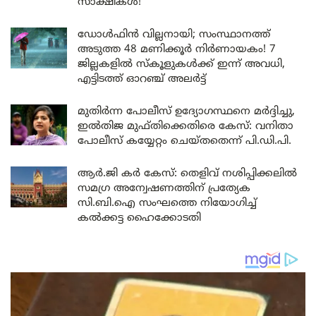
സാക്ഷികൾ!
ഡോൾഫിൻ വില്ലനായി; സംസ്ഥാനത്ത്
അടുത്ത 48 മണിക്കൂർ നിർണായകം! 7
ജില്ലകളിൽ സ്കൂളുകൾക്ക് ഇന്ന് അവധി,
എട്ടിടത്ത് ഓറഞ്ച് അലർട്ട്
മുതിർന്ന പോലീസ് ഉദ്യോഗസ്ഥനെ മർദ്ദിച്ചു,
ഇൽതിജ മുഫ്തിക്കെതിരെ കേസ്: വനിതാ
പോലീസ് കയ്യേറ്റം ചെയ്തതെന്ന് പി.ഡി.പി.
ആർ.ജി കർ കേസ്: തെളിവ് നശിപ്പിക്കലിൽ
സമഗ്ര അന്വേഷണത്തിന് പ്രത്യേക
സി.ബി.ഐ സംഘത്തെ നിയോഗിച്ച്
കൽക്കട്ട ഹൈക്കോടതി