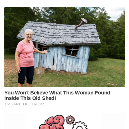
വിപണിയിൽ ഭാരതീയ കലകൾക്ക് വലിയ വിപണി
കണ്ടെത്താനും നമ്മുടെ പരമ്പരാഗത തൊഴിലാളികളെ
ആദരിക്കാനും ഈ ഉദ്യമത്തിലൂടെ സാധിക്കുന്നു
Tags:
modi
PM Modi gifted Macron