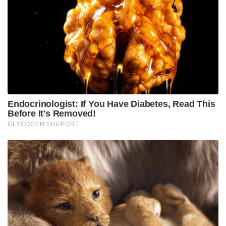
‘ഇക്കത്ത്’ (Ikat) ടൈ-ആൻഡ്-ഡൈ സാങ്കേതികവിദ്യ
ഉപയോഗിച്ച് നെയ്തെടുത്ത ഈ വസ്ത്രം, അതിന്റെ
സങ്കീർണ്ണമായ ജ്യാമിതീയ രൂപങ്ങൾക്കും പുഷ്പ
രൂപരേഖകൾക്കും അന്താരാഷ്ട്ര തലത്തിൽ തന്നെ
പ്രശസ്തമാണ്. ഭാരതത്തിന്റെ കൈത്തറി മേഖലയുടെ
കരുത്തും ഗ്രാമീണ നെയ്ത്തുകാരുടെ കഠിനാധ്വാനവും
പാശ്ചാത്യ ലോകത്തിന് മുന്നിൽ
എത്തിക്കുകയായിരുന്നു ഇതിലൂടെ പ്രധാനമന്ത്രി.
ഫ്രഞ്ച് പ്രസിഡന്റ് ഇമ്മാനുവൽ മാക്രോണിന് അദ്ദേഹം
നൽകിയതാകട്ടെ, ആന്ധ്രാപ്രദേശിന്റെ പരമ്പരാഗത
കലയായ കളങ്കാരി മഹാഭാരത പെയിന്റിംഗാണ്
(Kalamkari Mahabharata painting). തലമുറകളായി
കൈമാറിവന്ന പുരാതനമായ പെൻ-ഡ്രോയിംഗ് രീതി
ഉപയോഗിച്ച്, ഭാരതത്തിന്റെ ഇതിഹാസമായ
മഹാഭാരതത്തിലെ രംഗങ്ങൾ ആറ് മാസത്തോളം
കഠിനാധ്വാനം ചെയ്താണ് കരകൗശല വിദഗ്ധർ ഈ
പെയിന്റിംഗിൽ ഒരുക്കിയത്. ഭാരതത്തിന്റെ ആത്മീയ