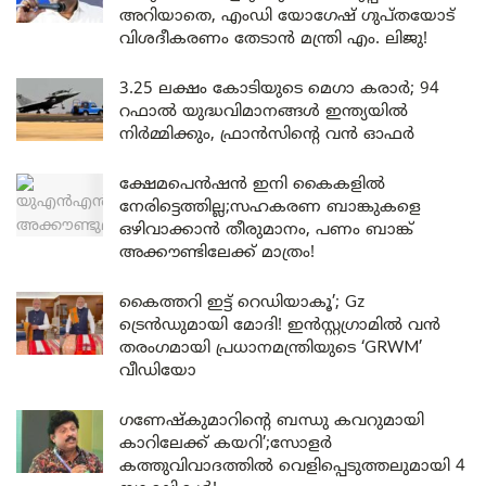
അറിയാതെ, എംഡി യോഗേഷ് ഗുപ്തയോട്
വിശദീകരണം തേടാൻ മന്ത്രി എം. ലിജു!
3.25 ലക്ഷം കോടിയുടെ മെഗാ കരാർ; 94
റഫാൽ യുദ്ധവിമാനങ്ങൾ ഇന്ത്യയിൽ
നിർമ്മിക്കും, ഫ്രാൻസിന്റെ വൻ ഓഫർ
ക്ഷേമപെൻഷൻ ഇനി കൈകളിൽ
നേരിട്ടെത്തില്ല;സഹകരണ ബാങ്കുകളെ
ഒഴിവാക്കാൻ തീരുമാനം, പണം ബാങ്ക്
അക്കൗണ്ടിലേക്ക് മാത്രം!
കൈത്തറി ഇട്ട് റെഡിയാകൂ’; Gz
ട്രെൻഡുമായി മോദി! ഇൻസ്റ്റഗ്രാമിൽ വൻ
തരംഗമായി പ്രധാനമന്ത്രിയുടെ ‘GRWM’
വീഡിയോ
ഗണേഷ്കുമാറിന്റെ ബന്ധു കവറുമായി
കാറിലേക്ക് കയറി’;സോളർ
കത്തുവിവാദത്തിൽ വെളിപ്പെടുത്തലുമായി 4