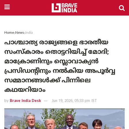
Home
News
India
പാശ്ചാത്യ രാജ്യങ്ങളെ ഭാരതീയ
സംസ്‌കാരം തൊട്ടറിയിച്ച് മോദി;
മാക്രോണിനും സ്ലൊവാക്യൻ
പ്രസിഡന്റിനും നൽകിയ അപൂർവ്വ
സമ്മാനങ്ങൾക്ക് പിന്നിലെ
കഥയറിയാം
by
Brave India Desk
Jun 19, 2026, 05:33 pm IST