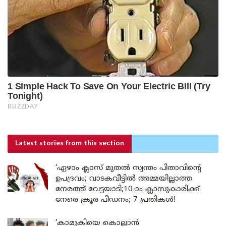
Latest stories
from this section
‘ഏഴാം ക്ലാസ് മുതൽ സ്വന്തം പിതാവിന്റെ
ഉപദ്രവം; വാടകവീട്ടിൽ അമ്മയില്ലാത്ത
നേരത്ത് വേട്ടയാടി;10-ാം ക്ലാസുകാരിക്ക്
നേരെ ക്രൂര പീഡനം; 7 പ്രതികൾ!
‘കാമുകിയെ കൊല്ലാൻ