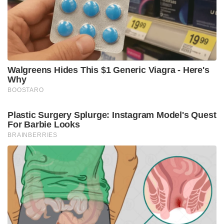
ആർ.എസ്.എസിനും വേണ്ടിയുള്ളതാണെന്നും
കുറ്റപ്പെടുത്തി. കെ.എം. ഷാജി പൂർണ്ണമായും
ബി.ജെ.പിക്കും ആർ.എസ്.എസിനും
അടിമപ്പെടുകയാണെന്നും കേന്ദ്ര സർക്കാരിന്റെ
കേരളത്തോടുള്ള അവഗണനകൾക്കെതിരെ
ഷാജിയോ യു.ഡി.എഫോ ഇപ്പോൾ ഒരക്ഷരം പോലും
മിണ്ടാൻ തയ്യാറാകുന്നില്ലെന്നും അദ്ദേഹം ആരോപിച്ചു.
“മതമാണ്, മതമാണ്, മതമാണ് പ്രശ്നം എന്നത്
മാത്രമായി ഇനി അവർ തങ്ങളുടെ നയം ഭേദഗതി
ചെയ്താൽ മതി” എന്നും എ.കെ. ബാലൻ പരിഹസിച്ചു.
മുൻപ് മുഖ്യമന്ത്രി പിണറായി വിജയൻ സംഘികളുടെ
ആളാണെന്ന് കെട്ടിച്ചമച്ച് കള്ളപ്രചാരണം
നടത്തിയവർക്കുള്ള കനത്ത തിരിച്ചടിയാണ് ഇപ്പോൾ
യു.ഡി.എഫിന് ജനങ്ങളിൽ നിന്നും സ്വന്തം
അണികളിൽ നിന്നും ലഭിച്ചുകൊണ്ടിരിക്കുന്നതെന്നും
എ.കെ. ബാലൻ കൂട്ടിച്ചേർത്തു. മദ്യ നികുതി
വിവാദത്തിൽ ഭരണപക്ഷത്ത് തർക്കങ്ങൾ