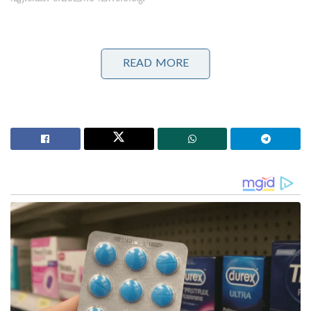
Stories you may like
READ MORE
‘കത്തിയത് എന്റെ വാഹനമല്ല, കോടികളുടെ സ്വപ്നം:
സംവിധായകൻ വിജീഷ് മണിയുടെ കാർ കത്തിച്ച
കേസിൽ പ്രതികളെ പിടികൂടാതെ പോലീസ്
കർക്കിടകം കനക്കുന്നു, 3 ജില്ലകളിൽ അതിതീവ്ര മഴ;
പത്തനംതിട്ടയും കോട്ടയവും ഇടുക്കിയും റെഡ്
അലർട്ടിൽ!’: വരും മണിക്കൂറുകളിൽ പ്രളയസാധ്യത
ഭരണപക്ഷത്തെ പ്രമുഖ നേതാവായ കെ.എം.
ഷാജിക്കെതിരെ അതിരൂക്ഷമായ പരിഹാസ
ശരങ്ങളാണ് എ.കെ. ബാലൻ തൊടുത്തുവിട്ടത്.
ഈയിടെയായി ഷാജിക്ക് നല്ല മാറ്റങ്ങളുണ്ടെന്ന്
പരിഹസിച്ച അദ്ദേഹം, ഷാജിയുടെ നിലപാടുകൾ
ഇപ്പോൾ സ്വന്തം മുന്നണിയായ യു.ഡി.എഫിന്
അനുകൂലമല്ലെന്നും മറിച്ച് ബി.ജെ.പിക്കും