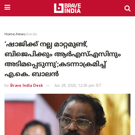
Home
News
Kerala
‘ഷാജിക്ക് നല്ല മാറ്റമുണ്ട്,
ബിജെപിക്കും ആർഎസ്എസിനും
അടിമപ്പെടുന്നു’;കടന്നാക്രമിച്ച്
എ.കെ. ബാലൻ
by
Brave India Desk
Jun 28, 2026, 12:36 pm IST