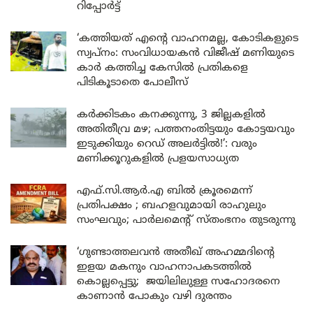
റിപ്പോർട്ട്
‘കത്തിയത് എന്റെ വാഹനമല്ല, കോടികളുടെ
സ്വപ്നം: സംവിധായകൻ വിജീഷ് മണിയുടെ
കാർ കത്തിച്ച കേസിൽ പ്രതികളെ
പിടികൂടാതെ പോലീസ്
കർക്കിടകം കനക്കുന്നു, 3 ജില്ലകളിൽ
അതിതീവ്ര മഴ; പത്തനംതിട്ടയും കോട്ടയവും
ഇടുക്കിയും റെഡ് അലർട്ടിൽ!’: വരും
മണിക്കൂറുകളിൽ പ്രളയസാധ്യത
എഫ്.സി.ആർ.എ ബിൽ ക്രൂരമെന്ന്
പ്രതിപക്ഷം ; ബഹളവുമായി രാഹുലും
സംഘവും; പാർലമെന്റ് സ്തംഭനം തുടരുന്നു
‘ഗുണ്ടാത്തലവൻ അതീഖ് അഹമ്മദിന്റെ
ഇളയ മകനും വാഹനാപകടത്തിൽ
കൊല്ലപ്പെട്ടു; ജയിലിലുള്ള സഹോദരനെ
കാണാൻ പോകും വഴി ദുരന്തം