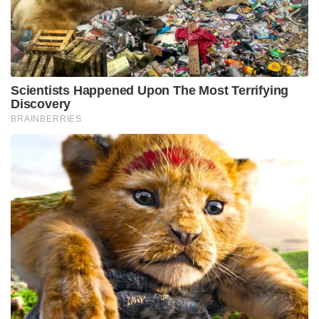
കുടുംബവും ചേർന്ന് തന്നെ നിർബന്ധിച്ച് മതപരമായ
ശ്ലോകങ്ങൾ ചൊല്ലിക്കാനും ഉറുദുവിലുള്ള ചില
രേഖകളിൽ ഒപ്പുവെപ്പിക്കാനും ശ്രമിച്ചതായി
പെൺകുട്ടി വെളിപ്പെടുത്തി. ഇത് വിസമ്മതിച്ചപ്പോൾ
പഴുപ്പിച്ച ഇരുമ്പ് തവി ഉപയോഗിച്ച് ശരീരത്തിൽ
പൊള്ളിക്കുകയും ക്രൂരമായി മർദ്ദിക്കുകയും ചെയ്തു.
തങ്ങളുടെ ആവശ്യങ്ങൾക്ക് വഴങ്ങിയില്ലെങ്കിൽ
പെൺകുട്ടിയെയും കുടുംബത്തെയും
കൊലപ്പെടുത്തുമെന്നും മറ്റാർക്കെങ്കിലും
വിറ്റുകളയുമെന്നും അർമാനും കുടുംബവും
ഭീഷണിപ്പെടുത്തിയതായും മൊഴിയിലുണ്ട്. ശനിയാഴ്ച
രാത്രി ഇവരുടെ കണ്ണുവെട്ടിച്ച് രക്ഷപ്പെട്ട പെൺകുട്ടി
വീട്ടിലെത്തി മാതാപിതാക്കളോട് വിവരം
പറയുകയായിരുന്നു. സംഭവത്തിൽ ഉൾപ്പെട്ട മറ്റ്
പ്രതികൾക്കായി പോലീസ് അന്വേഷണം
ഊർജ്ജിതമാക്കിയിട്ടുണ്ട്. വരും ദിവസങ്ങളിൽ
കൂടുതൽ ശക്തമായ നിയമനടപടികൾ