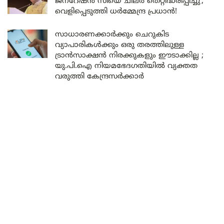
ജനറേഷൻ സിയെ ചിലർ തെറ്റിദ്ധരിപ്പിച്ചു’;
വെളിപ്പെടുത്തി ധർമ്മേന്ദ്ര പ്രധാൻ!
സാധാരണക്കാർക്കും ചെറുകിട
വ്യാപാരികൾക്കും ഒരു തരത്തിലുള്ള
ട്രാൻസാക്ഷൻ നിരക്കുകളും ഈടാക്കില്ല ;
യു.പി.ഐ നിയമഭേദഗതിയിൽ വ്യക്തത
വരുത്തി കേന്ദ്രസർക്കാർ