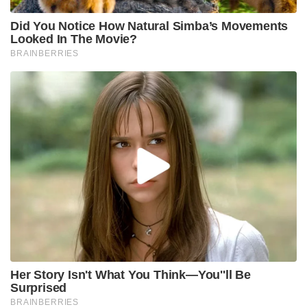
ഉണ്ടാകുമെന്നും കാൺപൂർ പോലീസ് അറിയിച്ചു.
Tags:
Eat beef
recite religious verses