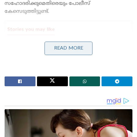
സഹോദരിക്കുമെതിരെയും പോലീസ്
കേസെടുത്തിട്ടുണ്ട്.
Stories you may like
ദേശീയ ചിഹ്നങ്ങളെ അപമാനിക്കുന്നവർക്ക് ഇന്ത്യയിൽ
READ MORE
ജീവിക്കാൻ അർഹതയില്ലെന്ന് യോഗി ആദിത്യനാഥ്:
ലഖ്‌നൗവിൽ തിരംഗ യാത്രയ്ക്ക് തുടക്കം
‘ഭക്ഷണം കഴിച്ചതിന് പിന്നാലെ മരണം;
പാകിസ്താനിൽ ലഷ്കർ കമാൻഡർ കൊല്ലപ്പെട്ടു!’:
അജ്ഞാത തോക്കുധാരികളുടെ പേടിസ്വപ്നത്തിൽ
ഭീകരർ
പെൺകുട്ടിയുടെ പിതാവ് നൽകിയ ഔദ്യോഗിക
പരാതിയുടെ അടിസ്ഥാനത്തിലാണ് വെസ്റ്റ് ഡെപ്യൂട്ടി
പോലീസ് കമ്മീഷണർ (DCP) എസ്.എം. ഖാസിം
അബിദിയുടെ നേതൃത്വത്തിലുള്ള പോലീസ് സംഘം
അർമാനെ അടിയന്തരമായി അറസ്റ്റ് ചെയ്തത്.