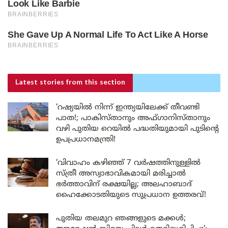
Latest stories
from this section
‘റഷ്യയിൽ നിന്ന് ഇന്ത്യയിലേക്ക് തീവണ്ടി
പാത!; പാകിസ്താനും അഫ്ഗാനിസ്താനും
വഴി പുതിയ റെയിൽ പദ്ധതിയുമായി പുടിന്റെ
ഉപപ്രധാനമന്ത്രി!
‘വിവാഹം കഴിഞ്ഞ് 7 വർഷത്തിനുള്ളിൽ
സ്ത്രീ അസ്വാഭാവികമായി മരിച്ചാൽ
ഭർത്താവിന് രക്ഷയില്ല; അലഹാബാദ്
ഹൈക്കോടതിയുടെ സുപ്രധാന ഉത്തരവ്!
പുതിയ തലമുറ ഞങ്ങളുടെ മക്കൾ;