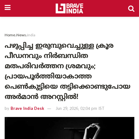
Home
News
India
പഴുപ്പിച്ച ഇരുമ്പുവെച്ചുള്ള ക്രൂര
പീഡനവും നിർബന്ധിത
മതപരിവർത്തന ശ്രമവും;
പ്രായപൂർത്തിയാകാത്ത
പെൺകുട്ടിയെ തട്ടിക്കൊണ്ടുപോയ
അർമാൻ അറസ്റ്റിൽ!
by
Brave India Desk
Jun 29, 2026, 02:04 pm IST