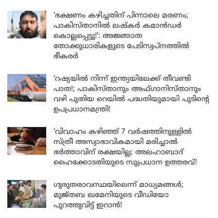
‘ഭക്ഷണം കഴിച്ചതിന് പിന്നാലെ മരണം;
പാകിസ്താനിൽ ലഷ്കർ കമാൻഡർ
കൊല്ലപ്പെട്ടു!’: അജ്ഞാത
തോക്കുധാരികളുടെ പേടിസ്വപ്നത്തിൽ
ഭീകരർ
‘റഷ്യയിൽ നിന്ന് ഇന്ത്യയിലേക്ക് തീവണ്ടി
പാത!; പാകിസ്താനും അഫ്ഗാനിസ്താനും
വഴി പുതിയ റെയിൽ പദ്ധതിയുമായി പുടിന്റെ
ഉപപ്രധാനമന്ത്രി!
‘വിവാഹം കഴിഞ്ഞ് 7 വർഷത്തിനുള്ളിൽ
സ്ത്രീ അസ്വാഭാവികമായി മരിച്ചാൽ
ഭർത്താവിന് രക്ഷയില്ല; അലഹാബാദ്
ഹൈക്കോടതിയുടെ സുപ്രധാന ഉത്തരവ്!
ഗുരുതരാവസ്ഥയിലെന്ന് മാധ്യമങ്ങൾ;
മുജ്തബ ഖമേനിയുടെ വീഡിയോ
പുറത്തുവിട്ട് ഇറാൻ!