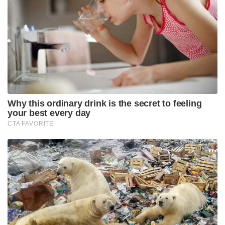
പ്രതിയെ നിലവിൽ അതീവ രഹസ്യ കേന്ദ്രത്തിൽ വെച്ച്
വിശദമായി ചോദ്യം ചെയ്തുവരികയാണെന്ന് ഡിസിപി
വ്യക്തമാക്കി. പ്രാഥമിക അന്വേഷണത്തിൽ പ്രതിയും
പെൺകുട്ടിയും മുൻപ് തന്നെ പരസ്പരം
അറിയുന്നവരായിരുന്നുവെന്ന് വ്യക്തമായിട്ടുണ്ട്.
കാൺപൂരിലെ കാർഗിൽ പാർക്കിൽ വെച്ചാണ് ഇവർ
മുൻപ് പരിചയപ്പെട്ടത്. കഴിഞ്ഞ ജൂൺ 21-ന് അർമാൻ
വിളിച്ചതനുസരിച്ച് വീട്ടിൽ നിന്നിറങ്ങിയ പെൺകുട്ടിയെ,
മറ്റൊരു സ്ഥലത്ത് വെച്ച് കാറിലെത്തിയ അർമാനും മറ്റ്
രണ്ട് യുവാക്കളും ചേർന്ന്
തട്ടിക്കൊണ്ടുപോവുകയായിരുന്നു. നഗരത്തിന്റെ
വിവിധ ഭാഗങ്ങളിൽ ചുറ്റിച്ച ശേഷം പ്രതി
പെൺകുട്ടിയെ സ്വന്തം വീട്ടിലെത്തിച്ച്
തടങ്കലിലാക്കുകയായിരുന്നുവെന്ന് പോലീസ് പറഞ്ഞു.
തടങ്കലിൽ കഴിഞ്ഞ ആറ് ദിവസവും ക്രൂരമായ
പീഡനങ്ങളാണ് തനിക്ക് നേരിടേണ്ടി വന്നതെന്ന്
പെൺകുട്ടി പോലീസിന് മൊഴി നൽകി. പ്രതിയും