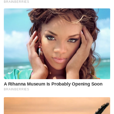
ബിപിൻ റാവത്ത് മുൻകൈയെടുത്ത് നടത്തിയ
പ്രതിരോധ പഠനങ്ങളുടെ അടിസ്ഥാനത്തിലാണ് ഈ
വലിയ സ്വപ്ന പദ്ധതി യാഥാർത്ഥ്യമാകുന്നത്. കഴിഞ്ഞ
ഏഴ് വർഷത്തിലേറെയായി ഈ ആശയത്തെക്കുറിച്ച്
ചർച്ചകൾ നടക്കുന്നുണ്ടെങ്കിലും ഇപ്പോഴാണ് കൃത്യമായ
ഒരു നടപ്പിലാക്കലിലേക്ക് കാര്യങ്ങൾ എത്തിയത്. 2019-
ൽ പാക് അതിർത്തിയിൽ വെസ്റ്റേൺ തിയേറ്ററിലും
തുടർന്ന് കിഴക്കൻ അതിർത്തികളിൽ നടന്ന ‘ഹീം
വിജയ്’ (Exercise HimVijay) പോലുള്ള വൻ
സൈനികാഭ്യാസങ്ങളിലും ഈ ബാറ്റിൽ ഗ്രൂപ്പ് മാതൃക
ഇന്ത്യ വിജയകരമായി പരീക്ഷിച്ച് ബോധ്യപ്പെട്ടിരുന്നു.
ചൈനയും തങ്ങളുടെ പരമ്പരാഗത ഡിവിഷനുകളെ
മാറ്റി പകരം ടാങ്കുകളും വൻ പീരങ്കികളും ഉൾപ്പെടുന്ന
ചെറിയ ചെറിയ ‘കംബൈൻഡ് ആംസ് ബ്രിഗേഡുകൾ’
(CAB) അതിർത്തിയിൽ വിന്യസിച്ചിട്ടുണ്ട്. ഇതിന്
കൃത്യമായ മറുപടി നൽകാനാണ് ഇന്ത്യ സ്വന്തം
ഇന്റഗ്രേറ്റഡ് ബാറ്റിൽ ഗ്രൂപ്പുകളെ ഇപ്പോൾ