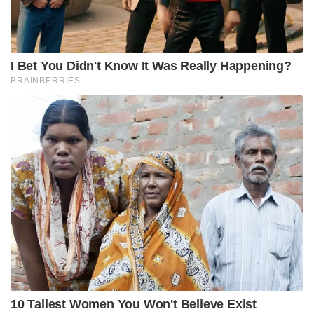
മുൻപത്തെപ്പോലെ ഒരു ലക്ഷത്തോളം സൈനികരുള്ള
ഒരു സമ്പൂർണ്ണ കോർപ്സിനെ മുഴുവനായി
സജ്ജമാക്കാൻ കാത്തുനിൽക്കാതെ, അതത്
പ്രദേശങ്ങളിൽ അതിവേഗം വിന്യസിക്കാൻ (Rapid
Deployment) ഈ കുഞ്ഞൻ ഗ്രൂപ്പുകൾക്ക് സാധിക്കും.
ഇതിനായി ഓരോ ഐബിജിയിലും ഇൻഫൻട്രി
ബറ്റാലിയനുകൾ, ആർട്ടിലറി റെജിമെന്റുകൾ,
കോർപ്സ് ഓഫ് ഇലക്ട്രോണിക്സ് ആൻഡ്
മെക്കാനിക്കൽ എൻജിനീയേഴ്സ് (EME) വിഭാഗങ്ങൾ,
കോംബാറ്റ് എൻജിനീയർമാർ, ആർമി സർവീസ്
കോർപ്സ്, അതിവേഗം സജ്ജമാക്കാവുന്ന ഒരു
ഫീൽഡ് ഹോസ്പിറ്റൽ എന്നിവയും
ഉൾപ്പെടുത്തിയിട്ടുണ്ട്. ഭൈരവ് ബറ്റാലിയനുകൾ, രുദ്ര
ബ്രിഗേഡുകൾ, ശാസ്ത്രാസ്ത്ര, ശക്തിബാൻ
യൂണിറ്റുകൾ എന്നിവയും ഈ നവീകരണത്തിന്റെ
ഭാഗമാണ്.
മുൻ ചീഫ് ഓഫ് ഡിഫൻസ് സ്റ്റാഫ് (CDS) ജനറൽ