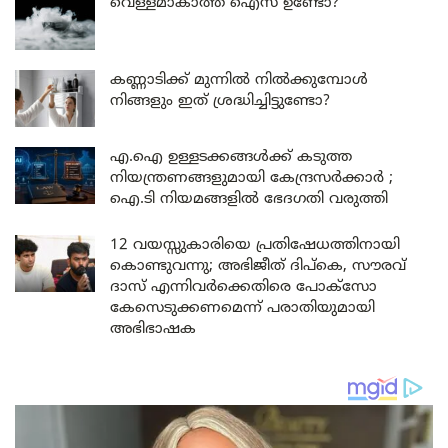
വെള്ളമാകാത്ത ഐസ് ഉണ്ടോ?
കണ്ണാടിക്ക് മുന്നിൽ നിൽക്കുമ്പോൾ
നിങ്ങളും ഇത് ശ്രദ്ധിച്ചിട്ടുണ്ടോ?
എ.ഐ ഉള്ളടക്കങ്ങൾക്ക് കടുത്ത
നിയന്ത്രണങ്ങളുമായി കേന്ദ്രസർക്കാർ ;
ഐ.ടി നിയമങ്ങളിൽ ഭേദഗതി വരുത്തി
12 വയസ്സുകാരിയെ പ്രതിഷേധത്തിനായി
കൊണ്ടുവന്നു; അഭിജീത് ദിപ്കെ, സൗരവ്
ദാസ് എന്നിവർക്കെതിരെ പോക്സോ
കേസെടുക്കണമെന്ന് പരാതിയുമായി
അഭിഭാഷക