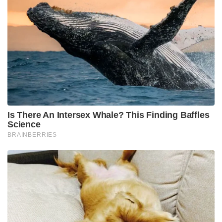
യുദ്ധസജ്ജമാക്കുന്നത്. അത്യാധുനികമായ ഈ വ്യൂഹം
പൂർണ്ണ സജ്ജമാകുന്നതോടെ ഇന്ത്യൻ അതിർത്തികൾ
മറികടക്കാൻ ശ്രമിക്കുന്ന ചൈനീസ് പട്ടാളത്തിന്
അതൊരു വലിയ തിരിച്ചടിയാകുമെന്ന് പ്രതിരോധ
വിദഗ്ദ്ധർ ചൂണ്ടിക്കാണിക്കുന്നു.
Tags:
first integrated battle groups
Mountain Strike Corps