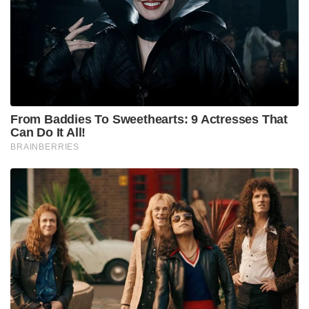
അണിനിരക്കുക. ഇവർ നേരിട്ട് കോർപ്സ്
ആസ്ഥാനത്തിന്റെ നിയന്ത്രണത്തിൽ പ്രവർത്തിക്കും.
Stories you may like
മുതിർന്ന പോലീസ് ഉദ്യോഗസ്ഥനെ മർദ്ദിച്ചു, ഇൽതിജ
മുഫ്തിക്കെതിരെ കേസ്: വനിതാ പോലീസ് കയ്യേറ്റം
ചെയ്തതെന്ന് പി.ഡി.പി.
ആർ.ജി കർ കേസ്: തെളിവ് നശിപ്പിക്കലിൽ സമഗ്ര
അന്വേഷണത്തിന് പ്രത്യേക സി.ബി.ഐ സംഘത്തെ
നിയോഗിച്ച് കൽക്കട്ട ഹൈക്കോടതി
പർവ്വത മേഖലകളിലെ മിന്നൽ യുദ്ധങ്ങൾക്കായി
പ്രത്യേകം രൂപകൽപ്പന ചെയ്തിട്ടുള്ള ഈ ഇന്റഗ്രേറ്റഡ്
ബാറ്റിൽ ഗ്രൂപ്പുകൾക്ക് സ്വയംഭരണാധികാരമുള്ളതും
ഏത് കഠിന സാഹചര്യങ്ങളെയും ഒറ്റയ്ക്ക് നേരിടാൻ
പ്രാപ്തിയുള്ളതുമായ വലിയൊരു
ഫോർമേഷനാണുള്ളത്. ഒരു വലിയ യുദ്ധമുണ്ടായാൽ