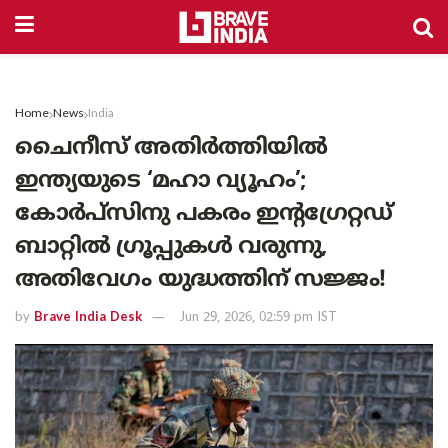
Home
News
India
ചൈനീസ് അതിർത്തിയിൽ
ഇന്ത്യയുടെ ‘മഹാ വ്യൂഹം’;
കോർപ്സിനു പകരം ഇന്റഗ്രേറ്റഡ്
ബാറ്റിൽ ഗ്രൂപ്പുകൾ വരുന്നു,
അതിവേഗം യുദ്ധത്തിന് സജ്ജം!
by
Brave India Desk
Jun 29, 2026, 02:59 pm IST