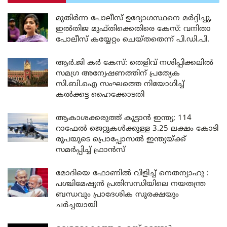
മുതിർന്ന പോലീസ് ഉദ്യോഗസ്ഥനെ മർദ്ദിച്ചു,
ഇൽതിജ മുഫ്തിക്കെതിരെ കേസ്: വനിതാ
പോലീസ് കയ്യേറ്റം ചെയ്തതെന്ന് പി.ഡി.പി.
ആർ.ജി കർ കേസ്: തെളിവ് നശിപ്പിക്കലിൽ
സമഗ്ര അന്വേഷണത്തിന് പ്രത്യേക
സി.ബി.ഐ സംഘത്തെ നിയോഗിച്ച്
കൽക്കട്ട ഹൈക്കോടതി
ആകാശക്കരുത്ത് കൂട്ടാൻ ഇന്ത്യ; 114
റാഫേൽ ജെറ്റുകൾക്കുള്ള 3.25 ലക്ഷം കോടി
രൂപയുടെ പ്രൊപ്പോസൽ ഇന്ത്യയ്ക്ക്
സമർപ്പിച്ച് ഫ്രാൻസ്
മോദിയെ ഫോണിൽ വിളിച്ച് നെതന്യാഹു :
പശ്ചിമേഷ്യൻ പ്രതിസന്ധിയിലെ നയതന്ത്ര
ബന്ധവും പ്രാദേശിക സുരക്ഷയും
ചർച്ചയായി