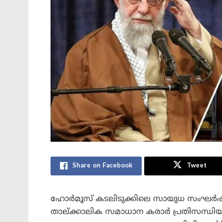
Share on Facebook
Tweet
ഹോർമൂസ് കടലിടുക്കിലെ സായുധ സംഘർഷങ്ങ
താല്ക്കാലിക സമാധാന കരാർ പ്രതിസന്ധി