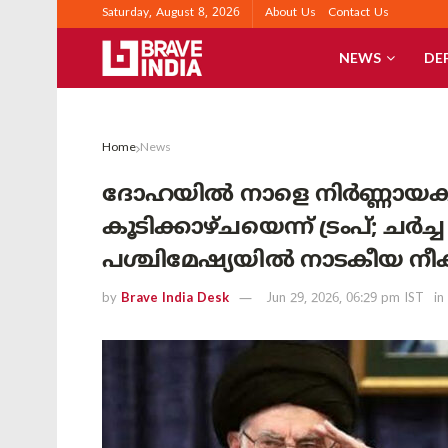
Saturday, August 8, 2026
About Us
Contact Us
NEWS
DE
Home
News
ദോഹയിൽ നാളെ നിർണ്ണായ
കൂടിക്കാഴ്ചയെന്ന് ട്രംപ്; ചർച
പശ്ചിമേഷ്യയിൽ നാടകീയ നീ
by
Brave India Desk
Jun 29, 2026, 06:29 pm IST
in