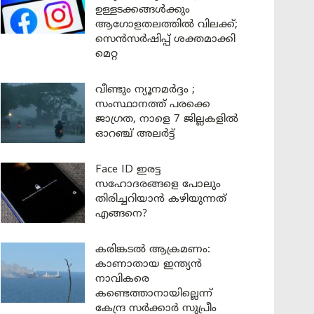
ഉള്ളടക്കങ്ങൾക്കും
ആഗോളതലത്തിൽ വിലക്ക്;
സെൻസർഷിപ്പ് ശക്തമാക്കി
മെറ്റ
വീണ്ടും ന്യൂനമർദ്ദം ;
സംസ്ഥാനത്ത് പരക്കെ
ജാഗ്രത, നാളെ 7 ജില്ലകളിൽ
ഓറഞ്ച് അലർട്ട്
Face ID ഇരട്ട
സഹോദരങ്ങളെ പോലും
തിരിച്ചറിയാൻ കഴിയുന്നത്
എങ്ങനെ?
കരിങ്കടൽ ആക്രമണം:
കാണാതായ ഇന്ത്യൻ
നാവികരെ
കണ്ടെത്താനായില്ലെന്ന്
കേന്ദ്ര സർക്കാർ സുപ്രീം