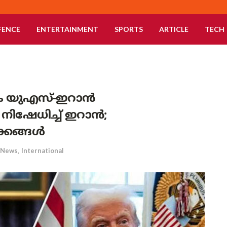
FENCE
ENTERTAINMENT
SPORTS
ARTICLE
TECH
ക യുഎസ്-ഇറാൻ
്ച നിഷേധിച്ച് ഇറാൻ;
ക്കങ്ങൾ
News
,
International