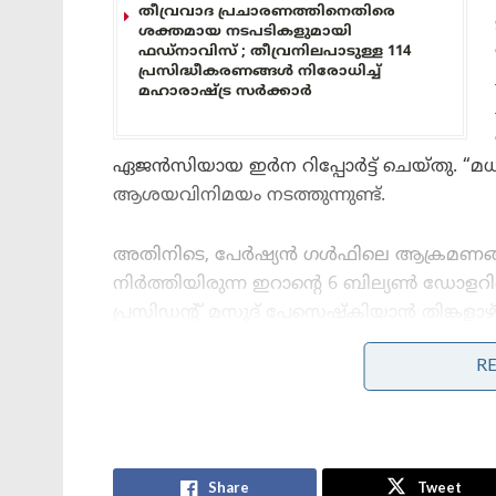
തീവ്രവാദ പ്രചാരണത്തിനെതിരെ
ശക്തമായ നടപടികളുമായി
ഫഡ്നാവിസ് ; തീവ്രനിലപാടുള്ള 114
പ്രസിദ്ധീകരണങ്ങൾ നിരോധിച്ച്
മഹാരാഷ്ട്ര സർക്കാർ
ഏജൻസിയായ ഇർന റിപ്പോർട്ട് ചെയ്തു. “
ആശയവിനിമയം നടത്തുന്നുണ്ട്.
അതിനിടെ, പേർഷ്യൻ ഗൾഫിലെ ആക്രമണങ്ങൾക
നിർത്തിയിരുന്ന ഇറാന്റെ 6 ബില്യൺ ഡോളറി
പ്രസിഡന്റ് മസൂദ് പേസെഷ്കിയാൻ തിങ്കളാ
ആധിപത്യത്തെ വെല്ലുവിളിച്ചുകൊണ്ട് ഒമാന്
R
ഗതാഗതം സജീവമാക്കാൻ അന്താരാഷ്ട്ര തലത്ത
Tags:
Donald Trump
usa
iran
Share
Tweet