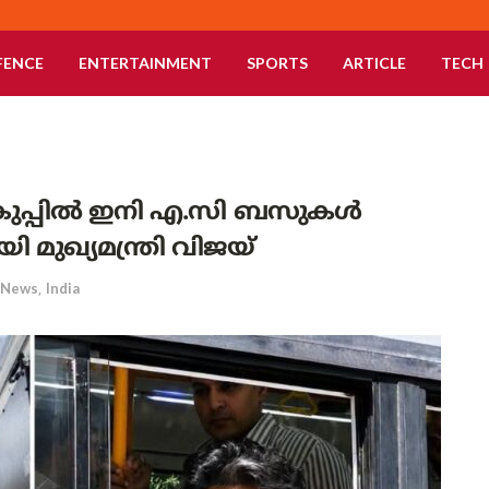
FENCE
ENTERTAINMENT
SPORTS
ARTICLE
TECH
കുപ്പിൽ ഇനി എ.സി ബസുകൾ
ി മുഖ്യമന്ത്രി വിജയ്
News
,
India