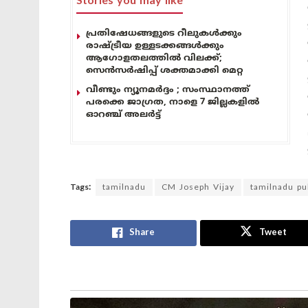
Stories you may like
പ്രതിഷേധങ്ങളുടെ റീലുകൾക്കും
രാഷ്ട്രീയ ഉള്ളടക്കങ്ങൾക്കും
ആഗോളതലത്തിൽ വിലക്ക്;
സെൻസർഷിപ്പ് ശക്തമാക്കി മെറ്റ
വീണ്ടും ന്യൂനമർദ്ദം ; സംസ്ഥാനത്ത്
പരക്കെ ജാഗ്രത, നാളെ 7 ജില്ലകളിൽ
ഓറഞ്ച് അലർട്ട്
Tags:
tamilnadu
CM Joseph Vijay
tamilnadu pu
Share
Tweet