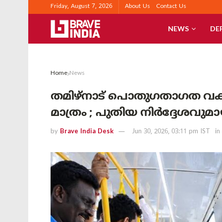
Friday, August 7, 2026
About Us
Contact Us
NEWS
DE
Home
News
തമിഴ്നാട് പൊതുഗതാഗത വ
മാത്രം ; പുതിയ നിർദ്ദേശവുമായ
by
Brave India Desk
Jun 30, 2026, 03:11 pm IST
in