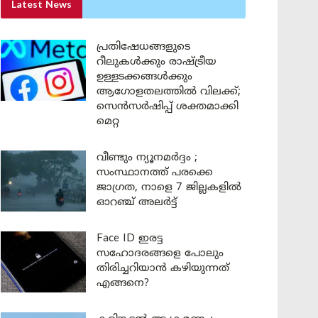
Latest News
പ്രതിഷേധങ്ങളുടെ
റീലുകൾക്കും രാഷ്ട്രീയ
ഉള്ളടക്കങ്ങൾക്കും
ആഗോളതലത്തിൽ വിലക്ക്;
സെൻസർഷിപ്പ് ശക്തമാക്കി
മെറ്റ
വീണ്ടും ന്യൂനമർദ്ദം ;
സംസ്ഥാനത്ത് പരക്കെ
ജാഗ്രത, നാളെ 7 ജില്ലകളിൽ
ഓറഞ്ച് അലർട്ട്
Face ID ഇരട്ട
സഹോദരങ്ങളെ പോലും
തിരിച്ചറിയാൻ കഴിയുന്നത്
എങ്ങനെ?