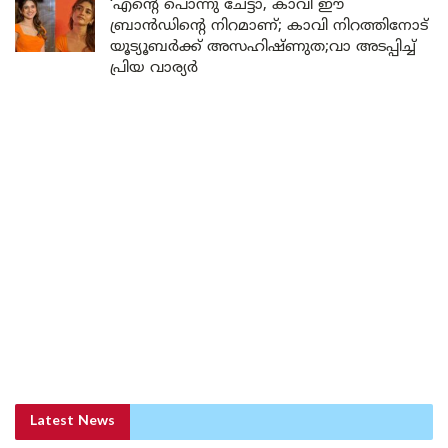
‘എന്റെ പൊന്നു ചേട്ടാ, കാവി ഈ
ബ്രാൻഡിന്റെ നിറമാണ്; കാവി നിറത്തിനോട്
യൂട്യൂബർക്ക് അസഹിഷ്ണുത;വാ അടപ്പിച്ച്
പ്രിയ വാര്യർ
Latest News