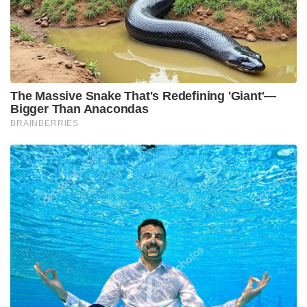
1,50,174 എണ്ണം വ്യാജമാണെന്ന് വ്യക്തമായി. രണ്ടു
വിഭാഗങ്ങളിലുമായി ആകെ 1.61 ലക്ഷത്തിലധികം
വ്യാജ സർട്ടിഫിക്കറ്റുകളാണ് ബംഗാളിൽ ഇതുവരെ
പിടികൂടിയിട്ടുള്ളത്.
സംഭവം പുറത്തുവന്നതോടെ തൃണമൂൽ കോൺഗ്രസ്
സർക്കാരിനെതിരെ രൂക്ഷവിമർശനവുമായി ബിജെപി
രംഗത്തെത്തി. അതിർത്തി പ്രദേശങ്ങളിൽ
വൻതോതിൽ ജനസംഖ്യാപരമായ മാറ്റങ്ങൾ
വരുത്താൻ ആസൂത്രിത ശ്രമം നടക്കുന്നുണ്ടെന്ന്
ബിജെപി നേതാവ് ഷാമിക് ഭട്ടാചാര്യ ആരോപിച്ചു.
തിരഞ്ഞെടുപ്പിന് മുൻപ് തന്നെ തങ്ങൾ ഈ വിഷയം
ഉന്നയിച്ചിരുന്നതാണെന്നും, ബംഗാളിലെ ഭരണകക്ഷി
ആളുകൾക്ക് ആധാർ കാർഡുകളും വ്യാജ ജനന
സർട്ടിഫിക്കറ്റുകളും വളരെ എളുപ്പത്തിൽ നിർമ്മിച്ചു
നൽകുകയാണെന്നും അദ്ദേഹം കുറ്റപ്പെടുത്തി. വരും
ദിവസങ്ങളിൽ ഈ വിഷയം ബംഗാൾ രാഷ്ട്രീയത്തിൽ
കൂടുതൽ പുകയാനാണ് സാധ്യത.