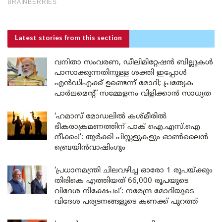
Latest stories
from this section
വനിതാ സംവരണ, ഡീലിമിറ്റേഷൻ ബില്ലുകൾ
പാസാക്കുന്നതിനുള്ള ശക്തി ഇപ്പോൾ
എൻഡിഎക്ക് ഉണ്ടെന്ന് മോദി; പ്രത്യേക
പാർലമെന്റ് സമ്മേളനം വിളിക്കാൻ സാധ്യത
‘ഹമാസ് മോഡലിൽ കശ്മീരിൽ
ഭീകരാക്രമണത്തിന് പാക് ഐ.എസ്.ഐ
നീക്കം!’: തുർക്കി പിസ്റ്റളുകളും ഓൺലൈൻ
ബ്രെയിൻവാഷിംഗും
‘പ്രധാനമന്ത്രി ചിലവഴിച്ച ഓരോ 1 രൂപയ്ക്കും
തിരികെ എത്തിയത് 66,000 രൂപയുടെ
വിദേശ നിക്ഷേപം!’: നരേന്ദ്ര മോദിയുടെ
വിദേശ പര്യടനങ്ങളുടെ കണക്ക് പുറത്ത്