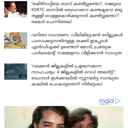
‘തമിഴ്‌നാട്ടിലെ ബസ് കണ്ടിട്ടുണ്ടോ?, നമ്മുടെ
KSRTC ബസിൽ ഡ്രൈവറോ കണ്ടക്ടറോ ഒരു
തുള്ളി വെള്ളമൊഴിക്കുന്നത് കണ്ടിട്ടുണ്ടോ?’:
രമേശ് ചെന്നിത്തല!
വനിതാ സംവരണ, ഡീലിമിറ്റേഷൻ ബില്ലുകൾ
പാസാക്കുന്നതിനുള്ള ശക്തി ഇപ്പോൾ
എൻഡിഎക്ക് ഉണ്ടെന്ന് മോദി; പ്രത്യേക
പാർലമെന്റ് സമ്മേളനം വിളിക്കാൻ സാധ്യത
‘വടക്കൻ ജില്ലകളിൽ പ്രളയസമാന
സാഹചര്യം; 4 ജില്ലകളിൽ റെഡ് അലർട്ട്!’:
ബംഗാൾ ഉൾക്കടലിൽ ന്യൂനമർദ്ദ സാദ്ധ്യത;
കടലിൽ പോകരുതെന്ന് നിർദ്ദേശം!