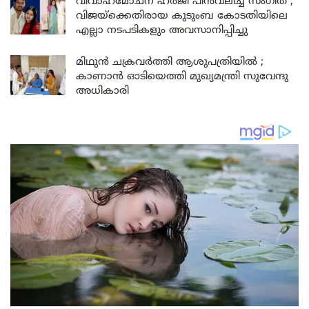
വിവാഹമോചന ഹർജി പിൻവലിച്ച് സംഗീത ;
വിജയ്ക്കെതിരായ കുടുംബ കോടതിയിലെ
എല്ലാ നടപടികളും അവസാനിപ്പിച്ചു
മിഥുൻ ചക്രവർത്തി ആശുപത്രിയിൽ ;
കാണാൻ ഓടിയെത്തി മുഖ്യമന്ത്രി സുവേന്ദു
അധികാരി