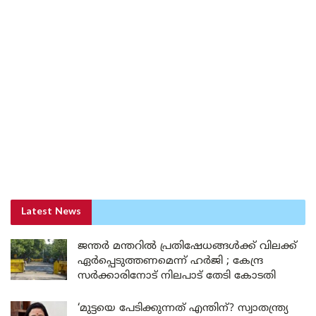
Latest News
ജന്തർ മന്തറിൽ പ്രതിഷേധങ്ങൾക്ക് വിലക്ക്
ഏർപ്പെടുത്തണമെന്ന് ഹർജി ; കേന്ദ്ര
സർക്കാരിനോട് നിലപാട് തേടി കോടതി
‘മുട്ടയെ പേടിക്കുന്നത് എന്തിന്? സ്വാതന്ത്ര്യ