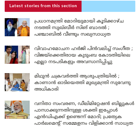
Latest stories
from this section
പ്രധാനമന്ത്രി മോദിയുമായി കൂടിക്കാഴ്ച
നടത്തി സുഖ്ബീർ സിങ് ബാദൽ ;
പഞ്ചാബിൽ വീണ്ടും സഖ്യസാധ്യത
വിവാഹമോചന ഹർജി പിൻവലിച്ച് സംഗീത ;
വിജയ്ക്കെതിരായ കുടുംബ കോടതിയിലെ
എല്ലാ നടപടികളും അവസാനിപ്പിച്ചു
മിഥുൻ ചക്രവർത്തി ആശുപത്രിയിൽ ;
കാണാൻ ഓടിയെത്തി മുഖ്യമന്ത്രി സുവേന്ദു
അധികാരി
വനിതാ സംവരണ, ഡീലിമിറ്റേഷൻ ബില്ലുകൾ
പാസാക്കുന്നതിനുള്ള ശക്തി ഇപ്പോൾ
എൻഡിഎക്ക് ഉണ്ടെന്ന് മോദി; പ്രത്യേക
പാർലമെന്റ് സമ്മേളനം വിളിക്കാൻ സാധ്യത