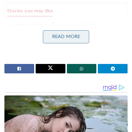
Stories you may like
ജന്തർ മന്തറിൽ പ്രതിഷേധങ്ങൾക്ക് വിലക്ക്
ഏർപ്പെടുത്തണമെന്ന് ഹർജി ; കേന്ദ്ര സർക്കാരിനോട്
നിലപാട് തേടി കോടതി
READ MORE
‘മുട്ടയെ പേടിക്കുന്നത് എന്തിന്? സ്വാതന്ത്ര്യ സമര
സേനാനികൾ വെടിയുണ്ടകൾ പോലും
ഏറ്റുവാങ്ങിയിരുന്നു’ ; മഹുവാ മൊയ്ത്രയെ
പരിഹസിച്ച് സുപ്രീം കോടതി
ഏകദേശം 35,000 കോടി രൂപ ചെലവഴിച്ചാണ്
ഖാർഖോദയിലെ ഈ വമ്പൻ ഗ്രീൻഫീൽഡ് പ്ലാന്റ്
യാഥാർത്ഥ്യമാക്കിയിരിക്കുന്നത്. ഗുജറാത്ത്
അടക്കമുള്ള മാരുതിയുടെ മറ്റ് പ്ലാന്റുകളുടെ
ഉൾപ്പെടെയുള്ള ആകെ ചെലവുകൾ
കണക്കിലെടുക്കുമ്പോൾ ഈ പദ്ധതി വലിയൊരു
നാഴികക്കല്ലാകുമെന്നാണ് വിലയിരുത്തൽ. പ്ലാന്റ്