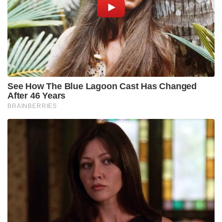
തൊഴിലവസരങ്ങളും ഈ മേഖലയിൽ ഉണ്ടാകും.
കേന്ദ്ര സർക്കാരിന്റെ ‘മേക്ക് ഇൻ ഇന്ത്യ’ പദ്ധതിക്ക്
വലിയൊരു ഊർജ്ജം പകരുന്നതാണ് മാരുതിയുടെ
പുതിയ പ്ലാന്റ്. ഭാവി തലമുറയിലെ അത്യാധുനിക
വാഹനങ്ങളും ഇലക്ട്രിക് മോഡലുകളും ഇവിടെ നിന്ന്
പുറത്തിറക്കാനാണ് മാരുതി സുസുക്കി ലക്ഷ്യമിടുന്നത്.
Tags:
visit
modi
Japan PM