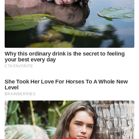
പൂർണ്ണ സജ്ജമാകുന്നതോടെ പ്രതിവർഷം 10 ലക്ഷം
വാഹനങ്ങൾ അധികമായി ഉത്പാദിപ്പിക്കാൻ
മാരുതിക്ക് സാധിക്കും. ഇത് ആഭ്യന്തര വിപണിയിലെ
വർധിച്ചുവരുന്ന ഡിമാൻഡ് പരിഹരിക്കാൻ മാത്രമല്ല,
വിദേശരാജ്യങ്ങളിലേക്കുള്ള കയറ്റുമതി ഗണ്യമായി
വർധിപ്പിക്കാനും ഇന്ത്യയെ ആഗോള ഓട്ടോമൊബൈൽ
ഹബ്ബാക്കി മാറ്റാനും സഹായിക്കും. നിലവിൽ രാജ്യത്ത്
വിൽക്കപ്പെടുന്ന രണ്ടിൽ ഒരു കാർ
മാരുതിയുടേതാണെന്ന റെക്കോർഡ്
നിലനിൽക്കെയാണ് ഈ വമ്പൻ വിപുലീകരണം.
രാജ്യത്തെ തൊഴിലില്ലായ്മയ്ക്ക് വലിയൊരു
പരിഹാരമാകാനും ഈ പദ്ധതിക്ക് സാധിക്കും.
ഖാർഖോദ പ്ലാന്റ് വഴി 21,000-ത്തിലധികം നേരിട്ടുള്ള
തൊഴിലവസരങ്ങളാണ് സൃഷ്ടിക്കപ്പെടുക. ഇതിന്
പുറമെ അനുബന്ധ ഘടകങ്ങൾ നിർമ്മിക്കുന്ന
കമ്പനികൾ, ലോജിസ്റ്റിക്സ്, പ്രാദേശിക സേവനങ്ങൾ
എന്നിവയിലൂടെ പതിനായിരക്കണക്കിന് പരോക്ഷ