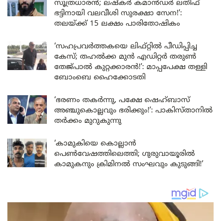
സൂത്രധാരൻ; ലഷ്കർ കമാൻഡർ ലതീഫ്
ഭട്ടിനായി വലവീശി സുരക്ഷാ സേന!’:
തലയ്ക്ക് 15 ലക്ഷം പാരിതോഷികം
‘സഹപ്രവർത്തകയെ ലിഫ്റ്റിൽ പീഡിപ്പിച്ച
കേസ്; തഹൽക്ക മുൻ എഡിറ്റർ തരുൺ
തേജ്പാൽ കുറ്റക്കാരൻ!’: മാപ്പപേക്ഷ തള്ളി
ബോംബെ ഹൈക്കോടതി
‘ഭരണം തകർന്നു, പക്ഷേ ഷെഹ്ബാസ്
അഞ്ചുകൊല്ലവും ഭരിക്കും!’: പാകിസ്താനിൽ
തർക്കം മുറുകുന്നു
‘കാമുകിയെ കൊല്ലാൻ
പെൺവേഷത്തിലെത്തി; ഗുരുവായൂരിൽ
കാമുകനും ക്രിമിനൽ സംഘവും കുടുങ്ങി!’