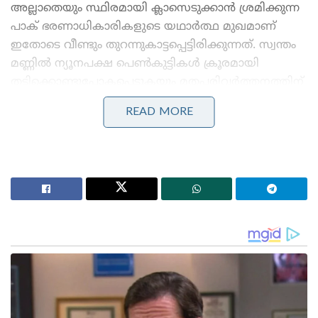
അല്ലാതെയും സ്ഥിരമായി ക്ലാസെടുക്കാൻ ശ്രമിക്കുന്ന
പാക് ഭരണാധികാരികളുടെ യഥാർത്ഥ മുഖമാണ്
ഇതോടെ വീണ്ടും തുറന്നുകാട്ടപ്പെട്ടിരിക്കുന്നത്. സ്വന്തം
മണ്ണിൽ ന്യൂനപക്ഷ പെൺകുട്ടികൾ ക്രൂരമായി
തട്ടിക്കൊണ്ടുപോകപ്പെടുകയും മതപരിവർത്തനത്തിന്
ഇരയാവുകയും കൊല്ലപ്പെടുകയും ചെയ്യുമ്പോഴാണ്
READ MORE
പാകിസ്താൻ ഇന്ത്യയെ ഉപദേശിക്കാൻ വരുന്നത്
എന്നുള്ളതാണ് ഏറ്റവും വലിയ വൈരുധ്യം.
Stories you may like
‘ഗുണ്ടാത്തലവൻ അതീഖ് അഹമ്മദിന്റെ ഇളയ മകനും
വാഹനാപകടത്തിൽ കൊല്ലപ്പെട്ടു; ജയിലിലുള്ള
സഹോദരനെ കാണാൻ പോകും വഴി ദുരന്തം
‘ആപ്പുകളുടെ തട്ടിപ്പിന് പൂട്ടിട്ട് കേന്ദ്രം!’: സെപ്റ്റോയ്ക്കും
ബുക്ക് മൈ ഷോയ്ക്കും ഇൻഡിഗോയ്ക്കും വൻ പിഴ!
ലാഹോറിൽ നിന്നും ഏകദേശം 70 കിലോമീറ്റർ