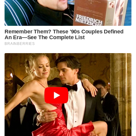
ബോർഡും (ETPB) ഇതിനെതിരെ കൃത്യമായ
നടപടിയെടുക്കാത്തത് അങ്ങേയറ്റം
ആശങ്കാജനകമാണെന്നും ഇന്ത്യ വ്യക്തമാക്കി. വിഷയം
വൻ വിവാദമായതോടെ പാകിസ്താൻ പഞ്ചാബിലെ
ന്യൂനപക്ഷ ക്ഷേമ വകുപ്പ് മന്ത്രി രമേശ് സിംഗ് അറോറ
സ്ഥലം സന്ദർശിക്കുകയും അന്വേഷണത്തിന്
ഉത്തരവിടുകയും ചെയ്തിട്ടുണ്ട്. മുഖ്യമന്ത്രി മറിയം
നവാസും സംഭവത്തിൽ അന്വേഷണത്തിന് നിർദേശം
നൽകിയതായാണ് വിവരം. എങ്കിലും അന്താരാഷ്ട്ര
തലത്തിൽ പാകിസ്താൻ്റെ ന്യൂനപക്ഷ വിരുദ്ധ
നയങ്ങളും ഇരട്ടത്താപ്പും ഒരിക്കൽക്കൂടി
തുറന്നുകാട്ടുന്നതാണ് ഈ സംഭവം.
Tags:
pakistan
Preach first
demolish later