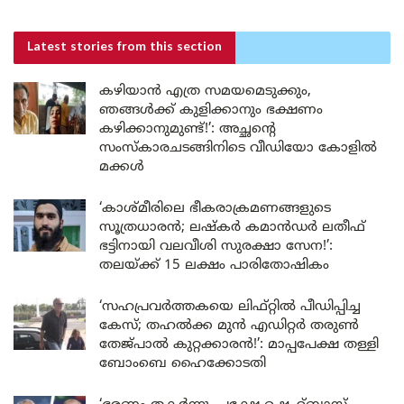
Latest stories
from this section
കഴിയാൻ എത്ര സമയമെടുക്കും,
ഞങ്ങൾക്ക് കുളിക്കാനും ഭക്ഷണം
കഴിക്കാനുമുണ്ട്!’: അച്ഛന്റെ
സംസ്കാരചടങ്ങിനിടെ വീഡിയോ കോളിൽ
മക്കൾ
‘കാശ്മീരിലെ ഭീകരാക്രമണങ്ങളുടെ
സൂത്രധാരൻ; ലഷ്കർ കമാൻഡർ ലതീഫ്
ഭട്ടിനായി വലവീശി സുരക്ഷാ സേന!’:
തലയ്ക്ക് 15 ലക്ഷം പാരിതോഷികം
‘സഹപ്രവർത്തകയെ ലിഫ്റ്റിൽ പീഡിപ്പിച്ച
കേസ്; തഹൽക്ക മുൻ എഡിറ്റർ തരുൺ
തേജ്പാൽ കുറ്റക്കാരൻ!’: മാപ്പപേക്ഷ തള്ളി
ബോംബെ ഹൈക്കോടതി