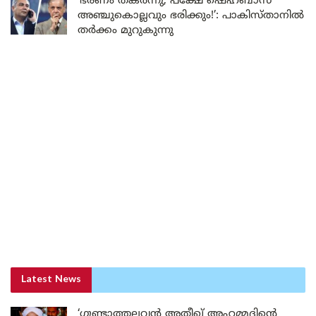
‘ഭരണം തകർന്നു, പക്ഷേ ഷെഹ്ബാസ്
അഞ്ചുകൊല്ലവും ഭരിക്കും!’: പാകിസ്താനിൽ
തർക്കം മുറുകുന്നു
Latest News
‘ഗുണ്ടാത്തലവൻ അതീഖ് അഹമ്മദിന്റെ