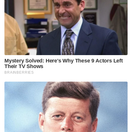
അകലെയുള്ള ഈ ചരിത്രപ്രധാനമായ സിഖ്
ആരാധനാലയം തകർത്ത സംഭവം അങ്ങേയറ്റം
വേദനാജനകവും പ്രതിഷേധാർഹവുമാണെന്ന് ഇന്ത്യൻ
വിദേശകാര്യ മന്ത്രാലയം വ്യക്തമാക്കി. കൃത്യമായ
ആസൂത്രണത്തോടെ നടത്തിയ വാൻഡലിസം അഥവാ
അക്രമപ്രവർത്തനമാണിതെന്ന് ഇന്ത്യ ശക്തമായ
ഭാഷയിൽ അപലപിച്ചു. സംഭവം വിവാദമായതോടെ
പ്രാദേശിക സിഖ് സമൂഹം വലിയ രീതിയിലുള്ള
പ്രതിഷേധവുമായി തെരുവിലിറങ്ങിയിട്ടുണ്ട്. കൃത്യമായ
അനുമതി പത്രങ്ങൾ (NOC) പോലുമില്ലാതെയാണ്
വ്യവസായി ഗുരുദ്വാര തകർത്തതെന്നും പ്രതിഷേധം
ശക്തമായ ശേഷമാണ് അധികൃതർ പോലും ഇത്
ശ്രദ്ധിച്ചതെന്നും റിപ്പോർട്ടുകളുണ്ട്.
വിഷയത്തിൽ അടിയന്തരമായി ഇടപെടണമെന്ന്
ആവശ്യപ്പെട്ട് ഡൽഹി സിഖ് ഗുരുദ്വാര മാനേജ്‌മെന്റ്
കമ്മിറ്റി (DSGMC) പ്രതിനിധികൾ ഇന്ത്യൻ വിദേശകാര്യ