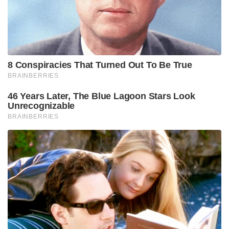
മന്ത്രാലയത്തിലെ ഉദ്യോഗസ്ഥരുമായി കൂടിക്കാഴ്ച
നടത്തി നിവേദനം സമർപ്പിച്ചിരുന്നു. തുടർന്ന്
വിദേശകാര്യ മന്ത്രാലയ വക്താവ് രൺധീർ ജയ്‌സ്വാൾ
പുറത്തിറക്കിയ പ്രസ്താവനയിൽ, ഫാറൂഖാബാദിലെ
ചരിത്രപ്രസിദ്ധമായ ഗുരുദ്വാര തകർത്ത സംഭവത്തിൽ
പാകിസ്താൻ സർക്കാർ അടിയന്തരവും
നിഷ്പക്ഷവുമായ അന്വേഷണം നടത്തണമെന്നും ഈ
ഹീനമായ പ്രവർത്തിക്ക് പിന്നിൽ പ്രവർത്തിച്ച
കുറ്റവാളികളെ നിയമത്തിന് മുന്നിൽ
കൊണ്ടുവരണമെന്നും ആവശ്യപ്പെട്ടു. തകർക്കപ്പെട്ട
ഗുരുദ്വാരയുടെ ഭാഗങ്ങൾ എത്രയും വേഗം
മുൻപത്തെപ്പോലെ പുനർനിർമിച്ച് നൽകണമെന്നും
ഇന്ത്യ ശക്തമായി ആവശ്യപ്പെട്ടിട്ടുണ്ട്.
പാകിസ്ഥാനിൽ ന്യൂനപക്ഷങ്ങൾക്ക്
നേരെയുണ്ടാകുന്ന ഇത്തരം ആസൂത്രിത
ആക്രമണങ്ങൾ ഒറ്റപ്പെട്ട സംഭവമല്ലെന്നും, അവിടുത്തെ
പ്രാദേശിക ഭരണകൂടവും ഇവാക്യൂ ട്രസ്റ്റ് പ്രോപ്പർട്ടി