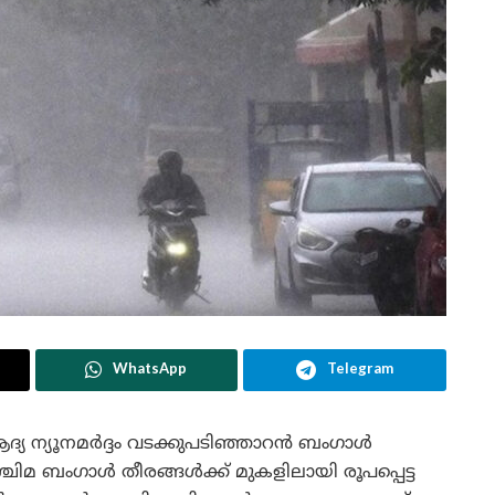
WhatsApp
Telegram
യ ന്യൂനമർദ്ദം വടക്കുപടിഞ്ഞാറൻ ബംഗാൾ
്ചിമ ബംഗാൾ തീരങ്ങൾക്ക് മുകളിലായി രൂപപ്പെട്ട