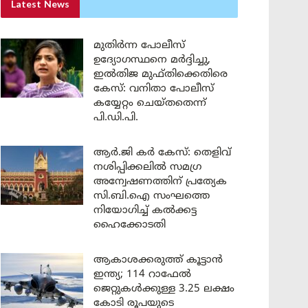
Latest News
മുതിർന്ന പോലീസ്
ഉദ്യോഗസ്ഥനെ മർദ്ദിച്ചു,
ഇൽതിജ മുഫ്തിക്കെതിരെ
കേസ്: വനിതാ പോലീസ്
കയ്യേറ്റം ചെയ്തതെന്ന്
പി.ഡി.പി.
ആർ.ജി കർ കേസ്: തെളിവ്
നശിപ്പിക്കലിൽ സമഗ്ര
അന്വേഷണത്തിന് പ്രത്യേക
സി.ബി.ഐ സംഘത്തെ
നിയോഗിച്ച് കൽക്കട്ട
ഹൈക്കോടതി
ആകാശക്കരുത്ത് കൂട്ടാൻ
ഇന്ത്യ; 114 റാഫേൽ
ജെറ്റുകൾക്കുള്ള 3.25 ലക്ഷം
കോടി രൂപയുടെ