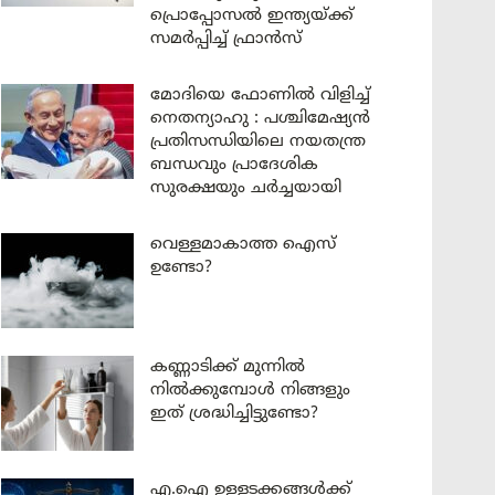
പ്രൊപ്പോസൽ ഇന്ത്യയ്ക്ക്
സമർപ്പിച്ച് ഫ്രാൻസ്
മോദിയെ ഫോണിൽ വിളിച്ച്
നെതന്യാഹു : പശ്ചിമേഷ്യൻ
പ്രതിസന്ധിയിലെ നയതന്ത്ര
ബന്ധവും പ്രാദേശിക
സുരക്ഷയും ചർച്ചയായി
വെള്ളമാകാത്ത ഐസ്
ഉണ്ടോ?
കണ്ണാടിക്ക് മുന്നിൽ
നിൽക്കുമ്പോൾ നിങ്ങളും
ഇത് ശ്രദ്ധിച്ചിട്ടുണ്ടോ?
എ.ഐ ഉള്ളടക്കങ്ങൾക്ക്