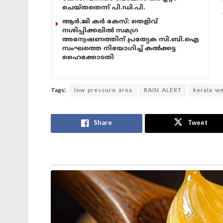
ചെയ്തതെന്ന് പി.ഡി.പി.
ആർ.ജി കർ കേസ്: തെളിവ്
നശിപ്പിക്കലിൽ സമഗ്ര
അന്വേഷണത്തിന് പ്രത്യേക സി.ബി.ഐ
സംഘത്തെ നിയോഗിച്ച് കൽക്കട്ട
ഹൈക്കോടതി
Tags:
low pressure area
RAIN ALERT
kerala w
Share
Tweet