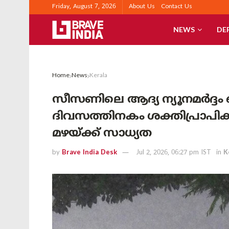
Friday, August 7, 2026
About Us
Contact Us
NEWS
DE
Home
News
Kerala
സീസണിലെ ആദ്യ ന്യൂനമർദ്ദം 
ദിവസത്തിനകം ശക്തിപ്രാപി
മഴയ്ക്ക് സാധ്യത
by
Brave India Desk
Jul 2, 2026, 06:27 pm IST
in
K