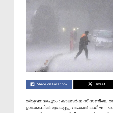
Share on Facebook
Tweet
തിരുവനന്തപുരം : കാലവർഷ സീസണിലെ ആദ്
ഉൾക്കടലിൽ രൂപപ്പെട്ടു. വടക്കൻ ഒഡീഷ – പശ