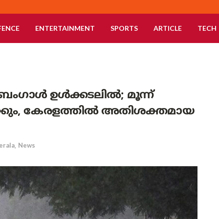
FENCE
ENTERTAINMENT
SPORTS
ARTICLE
TECH
ബംഗാൾ ഉൾക്കടലിൽ; മൂന്ന്
ക്കും, കേരളത്തിൽ അതിശക്തമായ
erala
,
News