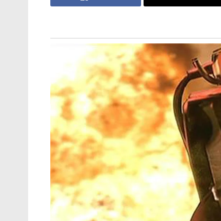
കഴിയാൻ എത്ര സമയമെടുക്കും,
ഞങ്ങൾക്ക് കുളിക്കാനും ഭക്ഷണം
കഴിക്കാനുമുണ്ട്!’: അച്ഛന്റെ
സംസ്കാരചടങ്ങിനിടെ വീഡിയോ
കോളിൽ മക്കൾ
കഴിഞ്ഞ ജൂൺ 18-നായിരുന്നു വിവാദമായ ഈ 
പരീക്ഷയിലെ ചോദ്യങ്ങൾക്ക് നിലവാരമില്ലെന്ന്
ഫയലിൽ നിന്നുള്ള ചോദ്യങ്ങൾ അതേപടി പകർ
ചോദ്യങ്ങൾ തയ്യാറാക്കിയതെന്നും, സിലബ
നിർമ്മിച്ച് നൽകുന്നതിന് സമാനമായ ചോദ്യങ
ആരോപിക്കുന്നു.
കഴിഞ്ഞദിവസം പിഎസ്‍സി ഔദ്യോഗിക ഉത്തര
സംശയം ശക്തമായത്. ആകെ 100.ചോദ്യങ്ങള
അതായത് 54 ചോദ്യങ്ങളുടെയും ശരിയുത്തര
വിഭാഗത്തിൽ നിന്നുള്ള 25 ചോദ്യങ്ങളിൽ 1