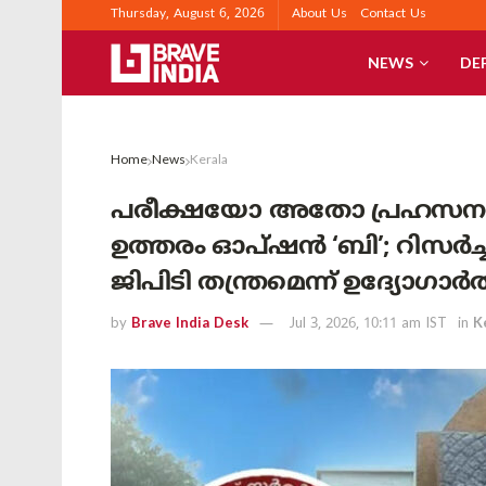
Thursday, August 6, 2026
About Us
Contact Us
NEWS
DE
Home
News
Kerala
പരീക്ഷയോ അതോ പ്രഹസനമോ?
ഉത്തരം ഓപ്ഷൻ ‘ബി’; റിസർച്
ജിപിടി തന്ത്രമെന്ന് ഉദ്യോഗ
by
Brave India Desk
Jul 3, 2026, 10:11 am IST
in
K