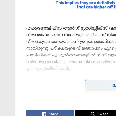
എക്കണോമിക്സ് ആൻഡ് സ്റ്റാറ്റിസ്റ്റിക്സ് 
വിജ്ഞാപനം വന്ന നാൾ മുതൽ പിഎസ്‍സിയുടെ
വീഴ്ചകളാണുണ്ടായതെന്ന് ഉദ്യോഗാർത്ഥികൾ ച
നായിരുന്നു പരീക്ഷയുടെ വിജ്ഞാപനം പുറപ്പെട
പ്രസിദ്ധീകരിച്ചു. മുൻതവണകളിൽ നിന്ന് 
ബിരുദമുള്ളവർക്കും അപേക്ഷിക്കാമായിരുന
ഉൾപ്പെടുത്തിയിരുന്നില്ല.
R
Stories you may like
‘ഏഴാം ക്ലാസ് മുതൽ സ്വന്തം പിതാവിന്റെ
ഉപദ്രവം; വാടകവീട്ടിൽ അമ്മയില്ലാത്ത
നേരത്ത് വേട്ടയാടി;10-ാം ക്ലാസുകാരിക്ക്
നേരെ ക്രൂര പീഡനം; 7 പ്രതികൾ!
Share
Tweet