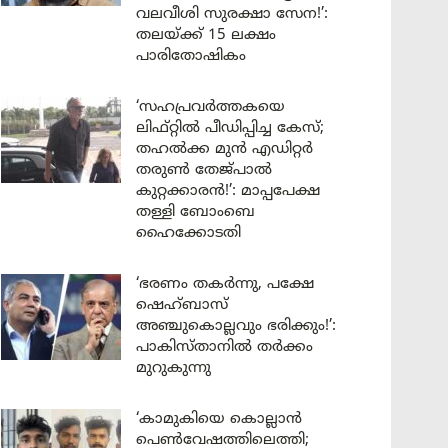
വലവീശി സുരക്ഷാ സേന!’:
തലയ്ക്ക് 15 ലക്ഷം
പാരിതോഷികം
‘സഹപ്രവർത്തകയെ
ലിഫ്റ്റിൽ പീഡിപ്പിച്ച കേസ്;
തഹൽക്ക മുൻ എഡിറ്റർ
തരുൺ തേജ്പാൽ
കുറ്റക്കാരൻ!’: മാപ്പപേക്ഷ
തള്ളി ബോംബെ
ഹൈക്കോടതി
‘ഭരണം തകർന്നു, പക്ഷേ
ഷെഹ്ബാസ്
അഞ്ചുകൊല്ലവും ഭരിക്കും!’:
പാകിസ്താനിൽ തർക്കം
മുറുകുന്നു
‘കാമുകിയെ കൊല്ലാൻ
പെൺവേഷത്തിലെത്തി;