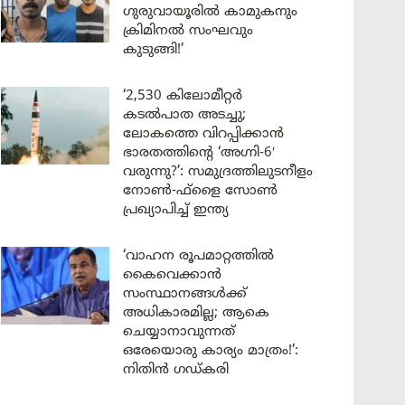
ഗുരുവായൂരിൽ കാമുകനും
ക്രിമിനൽ സംഘവും
കുടുങ്ങി!’
‘2,530 കിലോമീറ്റർ
കടൽപാത അടച്ചു;
ലോകത്തെ വിറപ്പിക്കാൻ
ഭാരതത്തിന്റെ ‘അഗ്നി-6′
വരുന്നു?’: സമുദ്രത്തിലുടനീളം
നോൺ-ഫ്ളൈ സോൺ
പ്രഖ്യാപിച്ച് ഇന്ത്യ
‘വാഹന രൂപമാറ്റത്തിൽ
കൈവെക്കാൻ
സംസ്ഥാനങ്ങൾക്ക്
അധികാരമില്ല; ആകെ
ചെയ്യാനാവുന്നത്
ഒരേയൊരു കാര്യം മാത്രം!’:
നിതിൻ ഗഡ്കരി