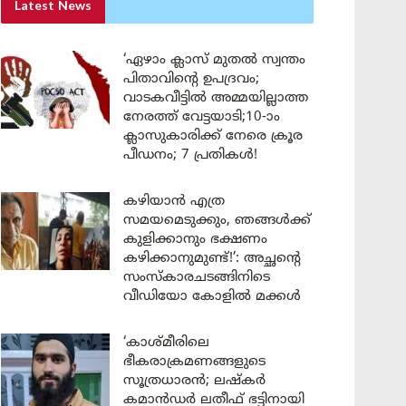
Latest News
‘ഏഴാം ക്ലാസ് മുതൽ സ്വന്തം
പിതാവിന്റെ ഉപദ്രവം;
വാടകവീട്ടിൽ അമ്മയില്ലാത്ത
നേരത്ത് വേട്ടയാടി;10-ാം
ക്ലാസുകാരിക്ക് നേരെ ക്രൂര
പീഡനം; 7 പ്രതികൾ!
കഴിയാൻ എത്ര
സമയമെടുക്കും, ഞങ്ങൾക്ക്
കുളിക്കാനും ഭക്ഷണം
കഴിക്കാനുമുണ്ട്!’: അച്ഛന്റെ
സംസ്കാരചടങ്ങിനിടെ
വീഡിയോ കോളിൽ മക്കൾ
‘കാശ്മീരിലെ
ഭീകരാക്രമണങ്ങളുടെ
സൂത്രധാരൻ; ലഷ്കർ
കമാൻഡർ ലതീഫ് ഭട്ടിനായി