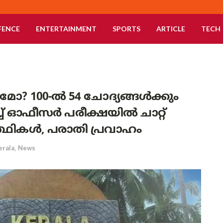
FENCE
ENTERTAINMENT
SPORTS
ARTICLE
TECH
 100-ൽ 54 ചോദ്യങ്ങൾക്കും
ച് ഓഫീസർ പരീക്ഷയിൽ ചാറ്റ്
ാർത്ഥികൾ, പരാതി പ്രവാഹം
erala
,
News