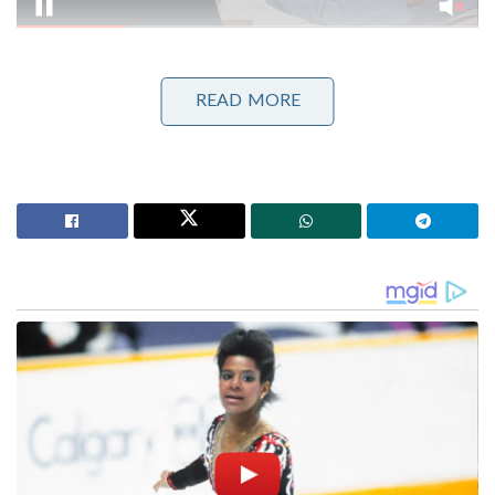
പടിദാറിന് ടീമിൽ ഇടം കണ്ടെത്തണമെങ്കിൽ നിലവിൽ
READ MORE
മികച്ച ഫോമിലുള്ള ആരെ ഒഴിവാക്കുമെന്ന
ചോദ്യത്തിന് ഉത്തരം കണ്ടെത്തേണ്ടതുണ്ടെന്ന് ചോപ്ര
നിരീക്ഷിച്ചു. നിലവിൽ ആദ്യ മൂന്ന് സ്ഥാനങ്ങളിലും
ഇടംകൈയ്യൻ ബാറ്റർമാരായ വൈഭവ് സൂര്യവംശി,
അഭിഷേക് ശർമ്മ, ഇഷാൻ കിഷൻ
എന്നിവരാണുള്ളത്. ഈ മൂന്ന് പേരിൽ ആരെയും
മാറ്റാൻ സാധിക്കില്ല. മൂന്നാം നമ്പരിൽ കളിക്കുന്ന
ഇഷാൻ കിഷൻ അടുത്തിടെയാണ് ലോക ടി20
റാങ്കിങ്ങിൽ ഒന്നാം സ്ഥാനത്തെത്തിയത്. കൂടാതെ,
ഭാരതത്തിന്റെ കപ്പ് വിജയത്തിൽ നിർണായക
പങ്കുവഹിച്ച 2026 ലെ ടി20 ലോകകപ്പിലെ മികച്ച താരം
കൂടിയായ സഞ്ജു സാംസണോട് ഇപ്പോൾ തന്നെ
നീതികേടാണ് കാണിക്കുന്നതെന്നും ചോപ്ര തുറന്നടിച്ചു.
മുൻപ് കളിച്ച മൂന്ന് ഇന്നിങ്സുകളിലെ