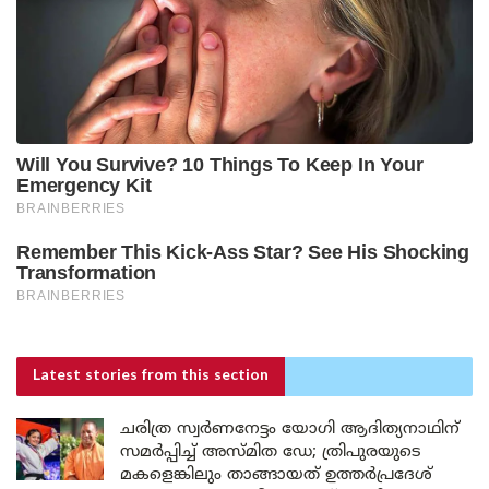
Latest stories
from this section
ചരിത്ര സ്വർണനേട്ടം യോഗി ആദിത്യനാഥിന്
സമർപ്പിച്ച് അസ്മിത ഡേ; ത്രിപുരയുടെ
മകളെങ്കിലും താങ്ങായത് ഉത്തർപ്രദേശ്