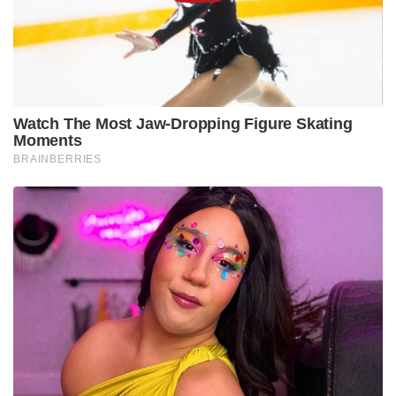
പരാജയത്തിന്റെ പേരിലാണ് സഞ്ജുവിനെ രണ്ടാം
മത്സരത്തിൽ നിന്ന് ഒഴിവാക്കിയത്.
Stories you may like
കോമൺവെൽത്ത് ഗെയിംസ് പതാക ഏറ്റുവാങ്ങി
ഗുജറാത്ത് മുഖ്യമന്ത്രി; 2030ൽ അഹമ്മദാബാദ്
വേദിയാകും
ഗ്ലാസ്‌ഗോയിൽ ഇന്ത്യൻ ബോക്സിങ് കരുത്ത്:
പ്രിയക്കും സാക്ഷിക്കും അരുന്ധതിക്കും സ്വർണം;
ലവ്‌ലിനയ്ക്ക് വെള്ളി
നാലാം നമ്പരിൽ ക്യാപ്റ്റൻ ശ്രേയസ് അയ്യരും അഞ്ചാം
നമ്പരിൽ വൈസ് ക്യാപ്റ്റൻ തിലക് വർമ്മയുമാണ്
കളിക്കുന്നത്. ഇവരെ രണ്ടുപേരെയും ടീമിൽ നിന്ന്
മാറ്റാൻ കഴിയില്ല. ആറാം നമ്പരിൽ കളിക്കുന്ന ശിവം
ദുബെയ്ക്ക് പകരം രജത് പടിദാറിനെ കളിപ്പിക്കാൻ ടീം
മാനേജ്മെന്റ് തയ്യാറാകുമോ എന്നും ചോപ്ര