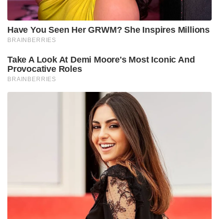
ചോദ്യമുയർത്തി. പടിദാർ ഭാവിയിൽ തീർച്ചയായും
ഇന്ത്യൻ ടീമിലേക്ക് തിരിച്ചെത്തുമെന്ന കാര്യത്തിൽ
സംശയമില്ലെന്നും എന്നാൽ നിലവിലെ
സാഹചര്യത്തിൽ അതിന് പെട്ടെന്ന് സാധ്യത
കാണുന്നില്ലെന്നും അദ്ദേഹം കൂട്ടിച്ചേർത്തു. ഇന്ത്യക്കായി
ഇതിനകം മൂന്ന് ടെസ്റ്റുകളിലും ഒരു ഏകദിനത്തിലും
കളിച്ചിട്ടുള്ള പടിദാറിന്, ആഭ്യന്തര ട്വന്റി-20 ക്രിക്കറ്റിൽ
മികച്ച റെക്കോർഡാണുള്ളത്.
Tags:
Royal Challengers Bengaluru
sanju samson
Aakash Chopra