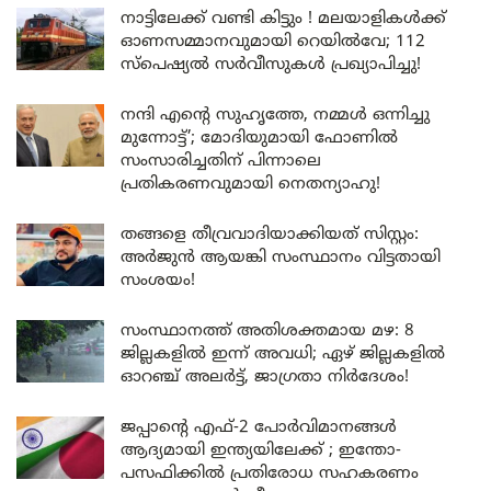
നാട്ടിലേക്ക് വണ്ടി കിട്ടും ! മലയാളികൾക്ക്
ഓണസമ്മാനവുമായി റെയിൽവേ; 112
സ്പെഷ്യൽ സർവീസുകൾ പ്രഖ്യാപിച്ചു!
നന്ദി എൻ്റെ സുഹൃത്തേ, നമ്മൾ ഒന്നിച്ചു
മുന്നോട്ട്’; മോദിയുമായി ഫോണിൽ
സംസാരിച്ചതിന് പിന്നാലെ
പ്രതികരണവുമായി നെതന്യാഹു!
തങ്ങളെ തീവ്രവാദിയാക്കിയത് സിസ്റ്റം:
അർജുൻ ആയങ്കി സംസ്ഥാനം വിട്ടതായി
സംശയം!
സംസ്ഥാനത്ത് അതിശക്തമായ മഴ: 8
ജില്ലകളിൽ ഇന്ന് അവധി; ഏഴ് ജില്ലകളിൽ
ഓറഞ്ച് അലർട്ട്, ജാഗ്രതാ നിർദേശം!
ജപ്പാന്റെ എഫ്-2 പോർവിമാനങ്ങൾ
ആദ്യമായി ഇന്ത്യയിലേക്ക് ; ഇന്തോ-
പസഫിക്കിൽ പ്രതിരോധ സഹകരണം