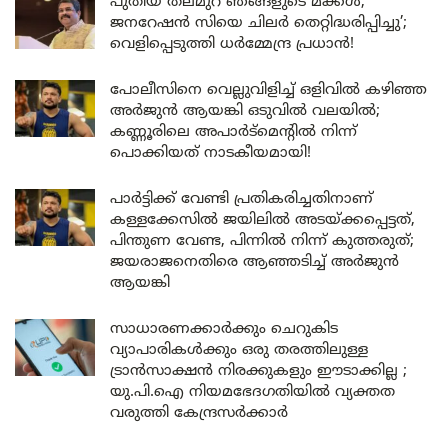
പുതിയ തലമുറ ഞങ്ങളുടെ മക്കൾ;
ജനറേഷൻ സിയെ ചിലർ തെറ്റിദ്ധരിപ്പിച്ചു’;
വെളിപ്പെടുത്തി ധർമ്മേന്ദ്ര പ്രധാൻ!
പോലീസിനെ വെല്ലുവിളിച്ച് ഒളിവിൽ കഴിഞ്ഞ
അർജുൻ ആയങ്കി ഒടുവിൽ വലയിൽ;
കണ്ണൂരിലെ അപാർട്മെന്റിൽ നിന്ന്
പൊക്കിയത് നാടകീയമായി!
പാർട്ടിക്ക് വേണ്ടി പ്രതികരിച്ചതിനാണ്
കള്ളക്കേസിൽ ജയിലിൽ അടയ്ക്കപ്പെട്ടത്,
പിന്തുണ വേണ്ട, പിന്നിൽ നിന്ന് കുത്തരുത്;
ജയരാജനെതിരെ ആഞ്ഞടിച്ച് അർജുൻ
ആയങ്കി
സാധാരണക്കാർക്കും ചെറുകിട
വ്യാപാരികൾക്കും ഒരു തരത്തിലുള്ള
ട്രാൻസാക്ഷൻ നിരക്കുകളും ഈടാക്കില്ല ;
യു.പി.ഐ നിയമഭേദഗതിയിൽ വ്യക്തത
വരുത്തി കേന്ദ്രസർക്കാർ