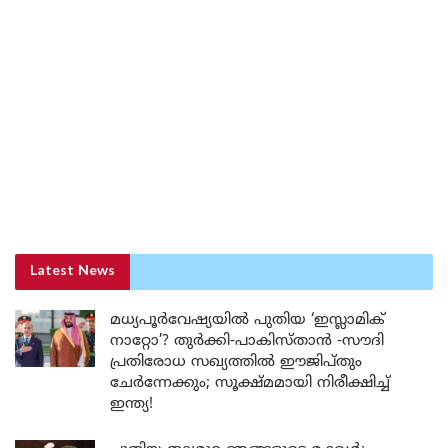
Latest News
മധ്യപൂർവേഷ്യയിൽ പുതിയ ‘ഇസ്ലാമിക്
നാറ്റോ’? തുർക്കി-പാകിസ്താൻ -സൗദി
പ്രതിരോധ സഖ്യത്തിൽ ഈജിപ്തും
ചേർന്നേക്കും; സൂക്ഷ്മമായി നിരീക്ഷിച്ച്
ഇന്ത്യ!