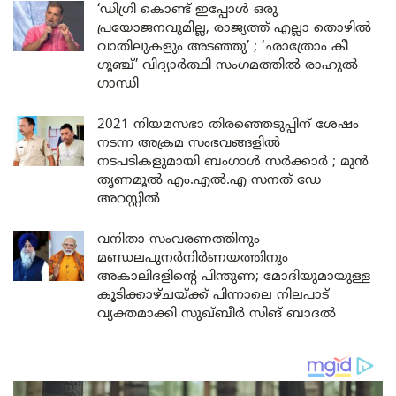
‘ഡിഗ്രി കൊണ്ട് ഇപ്പോൾ ഒരു
പ്രയോജനവുമില്ല, രാജ്യത്ത് എല്ലാ തൊഴിൽ
വാതിലുകളും അടഞ്ഞു’ ; ‘ഛാത്രോം കീ
ഗൂഞ്ച്’ വിദ്യാർത്ഥി സംഗമത്തിൽ രാഹുൽ
ഗാന്ധി
2021 നിയമസഭാ തിരഞ്ഞെടുപ്പിന് ശേഷം
നടന്ന അക്രമ സംഭവങ്ങളിൽ
നടപടികളുമായി ബംഗാൾ സർക്കാർ ; മുൻ
തൃണമൂൽ എം.എൽ.എ സനത് ഡേ
അറസ്റ്റിൽ
വനിതാ സംവരണത്തിനും
മണ്ഡലപുനർനിർണയത്തിനും
അകാലിദളിന്റെ പിന്തുണ; മോദിയുമായുള്ള
കൂടിക്കാഴ്ചയ്ക്ക് പിന്നാലെ നിലപാട്
വ്യക്തമാക്കി സുഖ്ബീർ സിങ് ബാദൽ