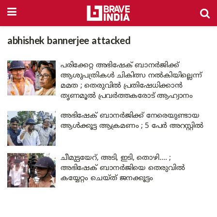
abhishek bannerjee attacked
പരിക്കേറ്റ അഭിഷേക് ബാനർജിക്ക്
ആശുപത്രികൾ ചികിത്സ നൽകിയില്ലെന്ന്
മമത ; തെരുവിൽ പ്രതിഷേധിക്കാൻ
തൃണമൂൽ പ്രവർത്തകരോട് ആഹ്വാനം
അഭിഷേക് ബാനർജിക്ക് നേരെയുണ്ടായ
ആൾക്കൂട്ട ആക്രമണം ; 5 പേർ അറസ്റ്റിൽ
ചീമുട്ടയേറ്, അടി, ഇടി, തൊഴി…. ;
അഭിഷേക് ബാനർജിയെ തെരുവിൽ
കയ്യേറ്റം ചെയ്ത് ജനക്കൂട്ടം