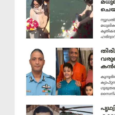
മധു
ചെയ
ന്യൂഡല്
മധുലികയ
കൃതികയു
ഹരിദ്വാ
തിരി
വരു
കൻഹ
കൂനൂരിൽ
ക്യാപ്റ
ഗുരുതര
സൈനിക 
പൃഥ