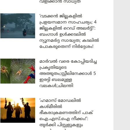
വിളിക്കാൻ സാധ്യത
‘വടക്കൻ ജില്ലകളിൽ
പ്രളയസമാന സാഹചര്യം; 4
ജില്ലകളിൽ റെഡ് അലർട്ട്!’:
ബംഗാൾ ഉൾക്കടലിൽ
ന്യൂനമർദ്ദ സാദ്ധ്യത; കടലിൽ
പോകരുതെന്ന് നിർദ്ദേശം!
മാർവൽ വരെ കോപ്പിയടിച്ച
പ്രകൃതിയുടെ
അത്ഭുതം;സ്റ്റീലിനേക്കാൾ 5
ഇരട്ടി ബലമുള്ള
വലകൾ;ചിലന്തി
‘ഹമാസ് മോഡലിൽ
കശ്മീരിൽ
ഭീകരാക്രമണത്തിന് പാക്
ഐ.എസ്.ഐ നീക്കം!’:
തുർക്കി പിസ്റ്റളുകളും