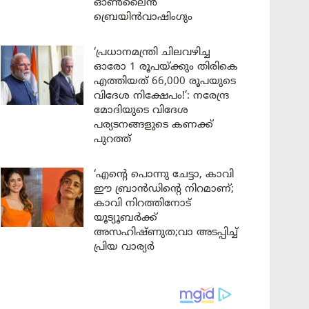
ഓൺലൈൻ
ബ്രെയിൻവാഷിംഗും
‘പ്രധാനമന്ത്രി ചിലവഴിച്ച
ഓരോ 1 രൂപയ്ക്കും തിരികെ
എത്തിയത് 66,000 രൂപയുടെ
വിദേശ നിക്ഷേപം!’: നരേന്ദ്ര
മോദിയുടെ വിദേശ
പര്യടനങ്ങളുടെ കണക്ക്
പുറത്ത്
‘എന്റെ പൊന്നു ചേട്ടാ, കാവി
ഈ ബ്രാൻഡിന്റെ നിറമാണ്;
കാവി നിറത്തിനോട്
യൂട്യൂബർക്ക്
അസഹിഷ്ണുത;വാ അടപ്പിച്ച്
പ്രിയ വാര്യർ