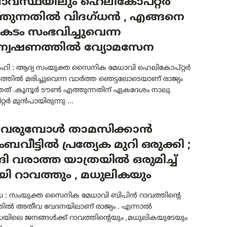
ാവസ്ഥയിലും ഹെലികോപ്റ്റർ
്തുന്നതിൽ വിദഗ്ധൻ , എങ്ങനെ
ടം സംഭവിച്ചുവെന്ന
വേഷണത്തിൽ വ്യോമസേന
ഹി : ആദ്യ സംയുക്ത സൈനിക മേധാവി ഹെലികോപ്റ്റർ
തിൽ മരിച്ചുവെന്ന വാർത്ത ഞെട്ടലോടെയാണ് രാജ്യം
ത് .കൂനൂർ ടൗണ്‍ എത്തുന്നതിന് ഏകദേശം നാലു
്റർ മുൻപായിരുന്നു ...
 വരുമ്പോൾ താമസിക്കാൻ
ംബവീട്ടിൽ പ്രത്യേക മുറി ഒരുക്കി ;
ങി വരാത്ത യാത്രയിൽ ഒരുമിച്ച്
ി റാവത്തും , മധുലികയും
: സംയുക്ത സൈനിക മേധാവി ബിപിൻ റാവത്തിന്റെ
ിൽ അതീവ വേദനയിലാണ് രാജ്യം . എന്നാൽ
ിലെ ജനങ്ങൾക്ക് റാവത്തിന്റെയും ,മധുലികയുടേയും