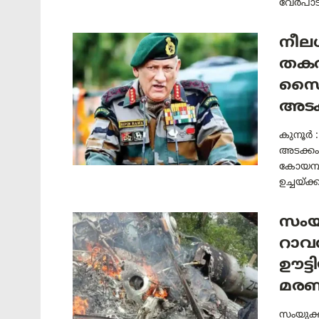
വേർപാട്
നീലഗ
തകർ
സൈന
അടക്
കുനൂര്‍
അടക്കം 
കോയമ്പത
ഉച്ചയ്ക്കു
സംയ
റാവ
ഊട്ട
മര
സംയുക്