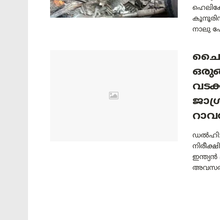
ഹെലികോപ
കൂനൂരി
നാലു പേർ
ചൈന
ഒരുങ
വടക
ജാഗ
റാവത
ഡൽഹി: 
നിരീക്ഷ
ഇന്ത്യൻ 
അവസരങ്ങ