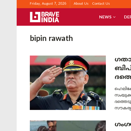
Friday, August 7, 2026
About Us
Contact Us
NEWS
DE
bipin rawath
ഗതാ
ബിപി
ദത്
ഹെലികോ
സംയുക്
ദത്തെട
സൗകര്യ
ഗംഗയ