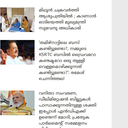
മിഥുൻ ചക്രവർത്തി
ആശുപത്രിയിൽ ; കാണാൻ
ഓടിയെത്തി മുഖ്യമന്ത്രി
സുവേന്ദു അധികാരി
‘തമിഴ്‌നാട്ടിലെ ബസ്
കണ്ടിട്ടുണ്ടോ?, നമ്മുടെ
KSRTC ബസിൽ ഡ്രൈവറോ
കണ്ടക്ടറോ ഒരു തുള്ളി
വെള്ളമൊഴിക്കുന്നത്
കണ്ടിട്ടുണ്ടോ?’: രമേശ്
ചെന്നിത്തല!
വനിതാ സംവരണ,
ഡീലിമിറ്റേഷൻ ബില്ലുകൾ
പാസാക്കുന്നതിനുള്ള ശക്തി
ഇപ്പോൾ എൻഡിഎക്ക്
ഉണ്ടെന്ന് മോദി; പ്രത്യേക
പാർലമെന്റ് സമ്മേളനം