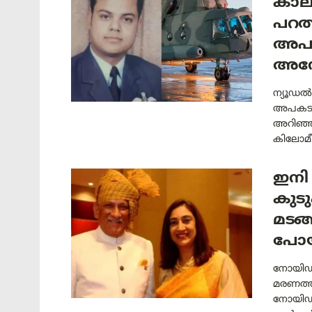
കാല
പറത
അപക
അന്
ന്യൂഡൽ
അപകടത്
അറിഞ്ഞ
കിലോമീറ
ഇനി
കുടു
മടങ്
പോയ
നോയിഡ 
മരണത്ത
നോയിഡയ