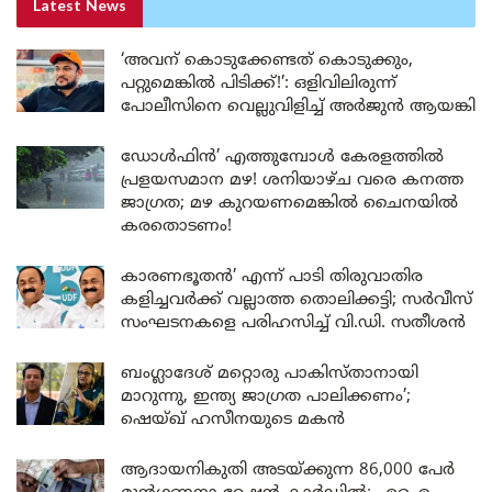
Latest News
‘അവന് കൊടുക്കേണ്ടത് കൊടുക്കും,
പറ്റുമെങ്കിൽ പിടിക്ക്!’: ഒളിവിലിരുന്ന്
പോലീസിനെ വെല്ലുവിളിച്ച് അർജുൻ ആയങ്കി
ഡോൾഫിൻ’ എത്തുമ്പോൾ കേരളത്തിൽ
പ്രളയസമാന മഴ! ശനിയാഴ്ച വരെ കനത്ത
ജാഗ്രത; മഴ കുറയണമെങ്കിൽ ചൈനയിൽ
കരതൊടണം!
കാരണഭൂതൻ’ എന്ന് പാടി തിരുവാതിര
കളിച്ചവർക്ക് വല്ലാത്ത തൊലിക്കട്ടി; സർവീസ്
സംഘടനകളെ പരിഹസിച്ച് വി.ഡി. സതീശൻ
ബംഗ്ലാദേശ് മറ്റൊരു പാകിസ്താനായി
മാറുന്നു, ഇന്ത്യ ജാഗ്രത പാലിക്കണം’;
ഷെയ്ഖ് ഹസീനയുടെ മകൻ
ആദായനികുതി അടയ്ക്കുന്ന 86,000 പേർ