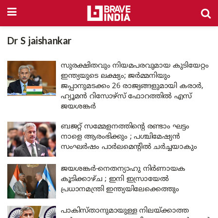
Dr S jaishankar
സുരക്ഷിതവും നിയമപരവുമായ കുടിയേറ്റം
ഇന്ത്യയുടെ ലക്ഷ്യം; ജർമ്മനിയും
ജപ്പാനുമടക്കം 26 രാജ്യങ്ങളുമായി കരാർ,
ഹ്യൂമൻ റിസോഴ്സ് ഫോറത്തിൽ എസ്
ജയശങ്കർ
ബജറ്റ് സമ്മേളനത്തിന്റെ രണ്ടാം ഘട്ടം
നാളെ ആരംഭിക്കും ; പശ്ചിമേഷ്യൻ
സംഘർഷം പാർലമെന്റിൽ ചർച്ചയാകും
ജയശങ്കർ-നെതന്യാഹു നിർണായക
കൂടിക്കാഴ്ച ; ഇനി ഇസ്രായേൽ
പ്രധാനമന്ത്രി ഇന്ത്യയിലേക്കെത്തും
പാകിസ്താനുമായുള്ള നിലയ്ക്കാത്ത