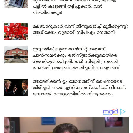
മുൻഗണനാ റേഷൻ കാർഡിൽ; എഐ
പൂട്ടിൽ കുടുങ്ങി തട്ടിപ്പുകാർ, വൻ
പിഴയീടാക്കും!
മലബാറുകാർ വന്ന് തിന്നുകുടിച്ച് മുടിക്കുന്നു’;
അധിക്ഷേപവുമായി സിപിഎം നേതാവ്
ഇസ്ലാമിക് യൂണിവേഴ്സിറ്റി വൈസ്
ചാൻസലർക്കും രജിസ്ട്രാർക്കുമെതിരെ
നടപടിയുമായി ശ്രീനഗർ സിഎടി ; നടപടി
കോടതി ഉത്തരവ് ലംഘിച്ചതിനെ തുടർന്ന്
അമേരിക്കൻ ഉപരോധത്തിന് ചൈനയുടെ
തിരിച്ചടി: 6 യു.എസ് കമ്പനികൾക്ക് വിലക്ക്,
ഡ്രോൺ കയറ്റുമതിയിൽ നിയന്ത്രണം