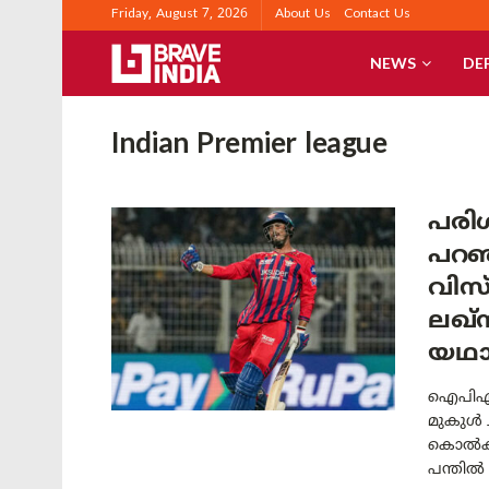
Friday, August 7, 2026
About Us
Contact Us
NEWS
DE
Indian Premier league
പരി
പറഞ
വിസ
ലഖ്‌
യഥാ
ഐപിഎല്
മുകുൾ 
കൊൽക്ക
പന്തിൽ 5