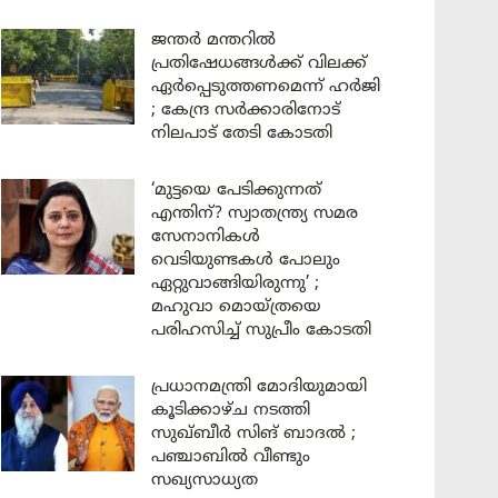
ജന്തർ മന്തറിൽ
പ്രതിഷേധങ്ങൾക്ക് വിലക്ക്
ഏർപ്പെടുത്തണമെന്ന് ഹർജി
; കേന്ദ്ര സർക്കാരിനോട്
നിലപാട് തേടി കോടതി
‘മുട്ടയെ പേടിക്കുന്നത്
എന്തിന്? സ്വാതന്ത്ര്യ സമര
സേനാനികൾ
വെടിയുണ്ടകൾ പോലും
ഏറ്റുവാങ്ങിയിരുന്നു’ ;
മഹുവാ മൊയ്ത്രയെ
പരിഹസിച്ച് സുപ്രീം കോടതി
പ്രധാനമന്ത്രി മോദിയുമായി
കൂടിക്കാഴ്ച നടത്തി
സുഖ്ബീർ സിങ് ബാദൽ ;
പഞ്ചാബിൽ വീണ്ടും
സഖ്യസാധ്യത