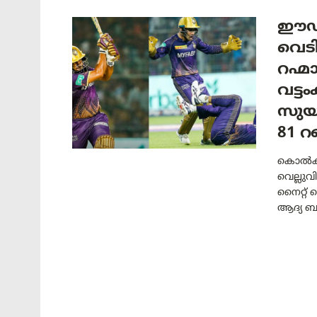
ഈഡ
വെടി
റഹ്മ
വട്ട
സുയ
81 
കൊൽക്ക
വെല്ലു
നൈറ്റ് 
ആദ്യ ബാറ