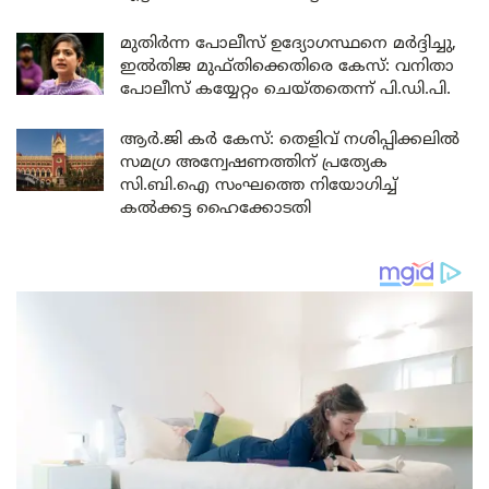
മുതിർന്ന പോലീസ് ഉദ്യോഗസ്ഥനെ മർദ്ദിച്ചു,
ഇൽതിജ മുഫ്തിക്കെതിരെ കേസ്: വനിതാ
പോലീസ് കയ്യേറ്റം ചെയ്തതെന്ന് പി.ഡി.പി.
ആർ.ജി കർ കേസ്: തെളിവ് നശിപ്പിക്കലിൽ
സമഗ്ര അന്വേഷണത്തിന് പ്രത്യേക
സി.ബി.ഐ സംഘത്തെ നിയോഗിച്ച്
കൽക്കട്ട ഹൈക്കോടതി