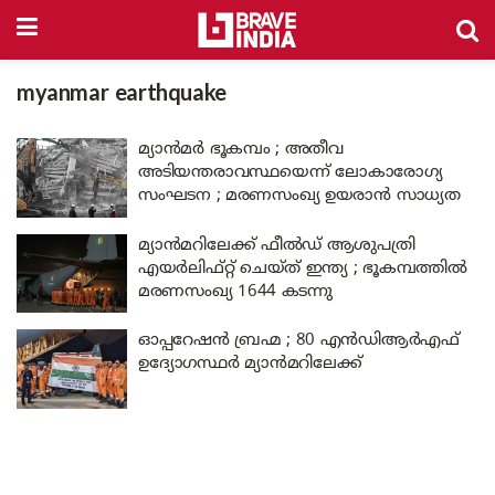
myanmar earthquake
മ്യാൻമർ ഭൂകമ്പം ; അതീവ
അടിയന്തരാവസ്ഥയെന്ന് ലോകാരോഗ്യ
സംഘടന ; മരണസംഖ്യ ഉയരാൻ സാധ്യത
മ്യാൻമറിലേക്ക് ഫീൽഡ് ആശുപത്രി
എയർലിഫ്റ്റ് ചെയ്ത് ഇന്ത്യ ; ഭൂകമ്പത്തിൽ
മരണസംഖ്യ 1644 കടന്നു
ഓപ്പറേഷൻ ബ്രഹ്മ ; 80 എൻ‌ഡി‌ആർ‌എഫ്
ഉദ്യോഗസ്ഥർ മ്യാൻമറിലേക്ക്