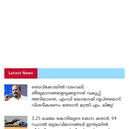
Latest News
ബെവ്കോയിൽ വടംവലി;
തീരുമാനങ്ങളെടുക്കുന്നത് വകുപ്പ്
അറിയാതെ, എംഡി യോഗേഷ് ഗുപ്തയോട്
വിശദീകരണം തേടാൻ മന്ത്രി എം. ലിജു!
3.25 ലക്ഷം കോടിയുടെ മെഗാ കരാർ; 94
റഫാൽ യുദ്ധവിമാനങ്ങൾ ഇന്ത്യയിൽ