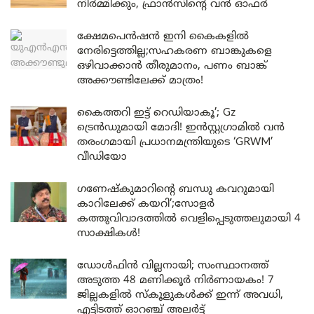
നിർമ്മിക്കും, ഫ്രാൻസിന്റെ വൻ ഓഫർ
ക്ഷേമപെൻഷൻ ഇനി കൈകളിൽ
നേരിട്ടെത്തില്ല;സഹകരണ ബാങ്കുകളെ
ഒഴിവാക്കാൻ തീരുമാനം, പണം ബാങ്ക്
അക്കൗണ്ടിലേക്ക് മാത്രം!
കൈത്തറി ഇട്ട് റെഡിയാകൂ’; Gz
ട്രെൻഡുമായി മോദി! ഇൻസ്റ്റഗ്രാമിൽ വൻ
തരംഗമായി പ്രധാനമന്ത്രിയുടെ ‘GRWM’
വീഡിയോ
ഗണേഷ്കുമാറിന്റെ ബന്ധു കവറുമായി
കാറിലേക്ക് കയറി’;സോളർ
കത്തുവിവാദത്തിൽ വെളിപ്പെടുത്തലുമായി 4
സാക്ഷികൾ!
ഡോൾഫിൻ വില്ലനായി; സംസ്ഥാനത്ത്
അടുത്ത 48 മണിക്കൂർ നിർണായകം! 7
ജില്ലകളിൽ സ്കൂളുകൾക്ക് ഇന്ന് അവധി,
എട്ടിടത്ത് ഓറഞ്ച് അലർട്ട്