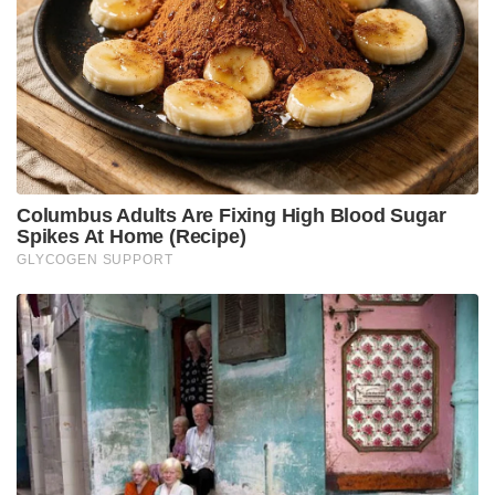
ഉയരാൻ സാധ്യതയുണ്ടെന്നും കണക്കാക്കപ്പെടുന്നു.
തുടർച്ചയായി ഉണ്ടാകുന്ന ഭൂകമ്പങ്ങളാണ് മ്യാൻമറിൽ
വലിയ ദുരന്തത്തിന് കാരണമായത്. മാർച്ച് 28 ന്
മ്യാൻമറിൽ തുടർച്ചയായി ആറ് ഭൂകമ്പങ്ങൾ ഉണ്ടായി.
ഇന്നും ഭൂകമ്പങ്ങൾ തുടരുകയാണ്. ഇന്നലെ മുതൽ
ഇന്നുവരെ മ്യാൻമറിൽ ആകെ 16 ഭൂകമ്പങ്ങൾ ആണ്
ഉണ്ടായത്. ഭൂകമ്പബാധിത പ്രദേശങ്ങളിലെ
ദുരിതാശ്വാസ, രക്ഷാപ്രവർത്തനങ്ങളിൽ
സഹായിക്കുന്നതിനായി ഇന്ത്യ 15 ടൺ ദുരിതാശ്വാസ
വസ്തുക്കൾ മ്യാൻമറിലേക്ക് അയച്ചിട്ടുണ്ട്.
Tags:
myanmar
india
myanmar earthquake