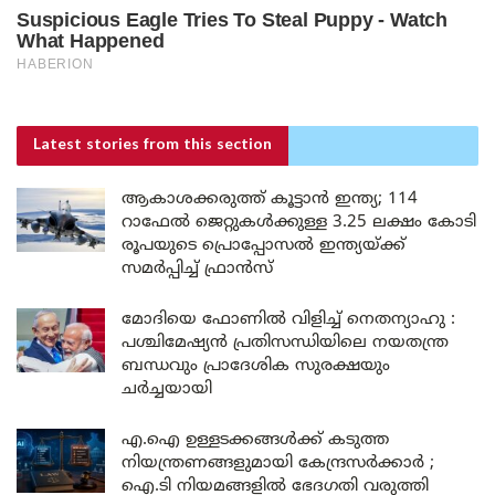
Latest stories
from this section
ആകാശക്കരുത്ത് കൂട്ടാൻ ഇന്ത്യ; 114
റാഫേൽ ജെറ്റുകൾക്കുള്ള 3.25 ലക്ഷം കോടി
രൂപയുടെ പ്രൊപ്പോസൽ ഇന്ത്യയ്ക്ക്
സമർപ്പിച്ച് ഫ്രാൻസ്
മോദിയെ ഫോണിൽ വിളിച്ച് നെതന്യാഹു :
പശ്ചിമേഷ്യൻ പ്രതിസന്ധിയിലെ നയതന്ത്ര
ബന്ധവും പ്രാദേശിക സുരക്ഷയും
ചർച്ചയായി
എ.ഐ ഉള്ളടക്കങ്ങൾക്ക് കടുത്ത
നിയന്ത്രണങ്ങളുമായി കേന്ദ്രസർക്കാർ ;
ഐ.ടി നിയമങ്ങളിൽ ഭേദഗതി വരുത്തി