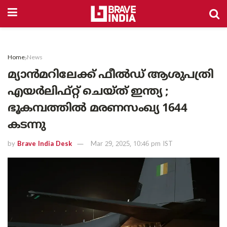
Home
News
മ്യാൻമറിലേക്ക് ഫീൽഡ് ആശുപത്രി
എയർലിഫ്റ്റ് ചെയ്ത് ഇന്ത്യ ;
ഭൂകമ്പത്തിൽ മരണസംഖ്യ 1644
കടന്നു
by
Brave India Desk
Mar 29, 2025, 10:46 pm IST