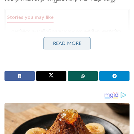
ഇന്ത്യൻ സൈന്യം ‘ഓപ്പറേഷൻ ബ്രഹ്മ’ ആരംഭിച്ചു.
Stories you may like
മുതിർന്ന പോലീസ് ഉദ്യോഗസ്ഥനെ മർദ്ദിച്ചു, ഇൽതിജ
മുഫ്തിക്കെതിരെ കേസ്: വനിതാ പോലീസ് കയ്യേറ്റം
ചെയ്തതെന്ന് പി.ഡി.പി.
READ MORE
ആർ.ജി കർ കേസ്: തെളിവ് നശിപ്പിക്കലിൽ സമഗ്ര
അന്വേഷണത്തിന് പ്രത്യേക സി.ബി.ഐ സംഘത്തെ
നിയോഗിച്ച് കൽക്കട്ട ഹൈക്കോടതി
ഏറ്റവും പുതിയ കണക്കുകൾ അനുസരിച്ച് മ്യാൻമർ
ഭൂകമ്പത്തിൽ മരിച്ചവരുടെ എണ്ണം 1644 ആയി. 2000
ത്തിലധികം പേർക്ക് പരിക്കേറ്റിട്ടുണ്ട്. തകർന്നുവീണ
കെട്ടിടങ്ങളുടെ അവശിഷ്ടങ്ങൾക്കിടയിൽ
കുടുങ്ങിക്കിടക്കുന്നവരെ ഇനിയും രക്ഷിക്കാൻ
ഉണ്ടെന്നാണ് റിപ്പോർട്ടുകൾ സൂചിപ്പിക്കുന്നത്. ഇതോടെ
മരണസംഖ്യയും പരിക്കേറ്റവരുടെ സംഖ്യയും വീണ്ടും