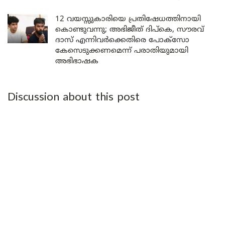
12 വയസ്സുകാരിയെ പ്രതിഷേധത്തിനായി
കൊണ്ടുവന്നു; അഭിജീത് ദിപ്കെ, സൗരവ്
ദാസ് എന്നിവർക്കെതിരെ പോക്സോ
കേസെടുക്കണമെന്ന് പരാതിയുമായി
അഭിഭാഷക
Discussion about this post