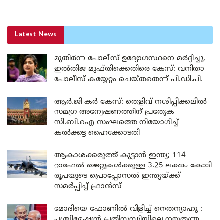
Latest News
മുതിർന്ന പോലീസ് ഉദ്യോഗസ്ഥനെ മർദ്ദിച്ചു,
ഇൽതിജ മുഫ്തിക്കെതിരെ കേസ്: വനിതാ
പോലീസ് കയ്യേറ്റം ചെയ്തതെന്ന് പി.ഡി.പി.
ആർ.ജി കർ കേസ്: തെളിവ് നശിപ്പിക്കലിൽ
സമഗ്ര അന്വേഷണത്തിന് പ്രത്യേക
സി.ബി.ഐ സംഘത്തെ നിയോഗിച്ച്
കൽക്കട്ട ഹൈക്കോടതി
ആകാശക്കരുത്ത് കൂട്ടാൻ ഇന്ത്യ; 114
റാഫേൽ ജെറ്റുകൾക്കുള്ള 3.25 ലക്ഷം കോടി
രൂപയുടെ പ്രൊപ്പോസൽ ഇന്ത്യയ്ക്ക്
സമർപ്പിച്ച് ഫ്രാൻസ്
മോദിയെ ഫോണിൽ വിളിച്ച് നെതന്യാഹു :
പശ്ചിമേഷ്യൻ പ്രതിസന്ധിയിലെ നയതന്ത്ര