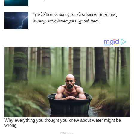
“ഇടിമിന്നൽ കേട്ട് പേടിക്കേണ്ട, ഈ ഒരു
കാര്യം അറിഞ്ഞുവെച്ചാൽ മതി!