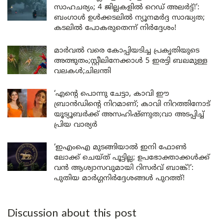
സാഹചര്യം; 4 ജില്ലകളിൽ റെഡ് അലർട്ട്!’:
ബംഗാൾ ഉൾക്കടലിൽ ന്യൂനമർദ്ദ സാദ്ധ്യത;
കടലിൽ പോകരുതെന്ന് നിർദ്ദേശം!
മാർവൽ വരെ കോപ്പിയടിച്ച പ്രകൃതിയുടെ
അത്ഭുതം;സ്റ്റീലിനേക്കാൾ 5 ഇരട്ടി ബലമുള്ള
വലകൾ;ചിലന്തി
‘എന്റെ പൊന്നു ചേട്ടാ, കാവി ഈ
ബ്രാൻഡിന്റെ നിറമാണ്; കാവി നിറത്തിനോട്
യൂട്യൂബർക്ക് അസഹിഷ്ണുത;വാ അടപ്പിച്ച്
പ്രിയ വാര്യർ
‘ഇഎംഐ മുടങ്ങിയാൽ ഇനി ഫോൺ
ലോക്ക് ചെയ്ത് പൂട്ടില്ല; ഉപഭോക്താക്കൾക്ക്
വൻ ആശ്വാസവുമായി റിസർവ് ബാങ്ക്!’:
പുതിയ മാർഗ്ഗനിർദ്ദേശങ്ങൾ പുറത്ത്!
Discussion about this post