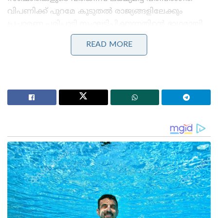
വിപണിക്ക് പുറമേ കൂടുതൽ രാജ്യങ്ങളിലേക്കും
പ്രചാരണ പരിപാടി സംഘടിപ്പിക്കുന്നതിന്റെ ഭാഗമായി
ലുക്ക് ഈസ്റ്റ് പോളിസി നടപ്പിലാക്കുന്നുണ്ട്..
READ MORE
Stories you may like
വീണ്ടും ന്യൂനമർദ്ദം ; സംസ്ഥാനത്ത് പരക്കെ ജാഗ്രത,
നാളെ 7 ജില്ലകളിൽ ഓറഞ്ച് അലർട്ട്
‘തമിഴ്‌നാട്ടിലെ ബസ് കണ്ടിട്ടുണ്ടോ?, നമ്മുടെ KSRTC
ബസിൽ ഡ്രൈവറോ കണ്ടക്ടറോ ഒരു തുള്ളി
വെള്ളമൊഴിക്കുന്നത് കണ്ടിട്ടുണ്ടോ?’: രമേശ്
ചെന്നിത്തല!
ചൈന മുതൽ ഓസ്‌ട്രേലിയ വരെ നീണ്ടുകിടക്കുന്ന
രാജ്യങ്ങളിൽ മാർക്കറ്റിംഗ് ശക്തമാക്കും. ഇതിന്റെ
ഭാഗമായി മലേഷ്യൻ എയർലൈൻസുമായി ചേർന്ന്
വിവിധ രാജ്യങ്ങളിലെ ടൂർ ഓപ്പറേറ്റർമാരും സോഷ്യൽ