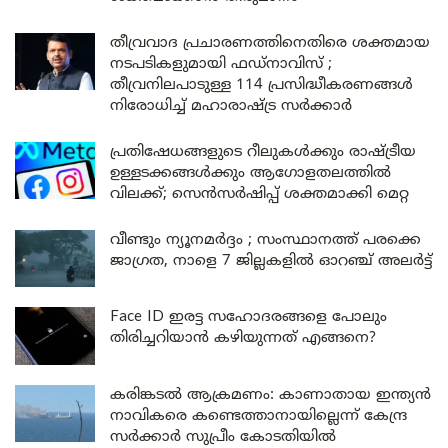
തീവ്രവാദ പ്രചാരണത്തിനെതിരെ ശക്തമായ
നടപടികളുമായി ഫഡ്നാവിസ് ;
തീവ്രനിലപാടുള്ള 114 പ്രസിദ്ധീകരണങ്ങൾ
നിരോധിച്ച് മഹാരാഷ്ട്ര സർക്കാർ
പ്രതിഷേധങ്ങളുടെ റീലുകൾക്കും രാഷ്ട്രീയ
ഉള്ളടക്കങ്ങൾക്കും ആഗോളതലത്തിൽ
വിലക്ക്; സെൻസർഷിപ്പ് ശക്തമാക്കി മെറ്റ
വീണ്ടും ന്യൂനമർദ്ദം ; സംസ്ഥാനത്ത് പരക്കെ
ജാഗ്രത, നാളെ 7 ജില്ലകളിൽ ഓറഞ്ച് അലർട്ട്
Face ID ഇരട്ട സഹോദരങ്ങളെ പോലും
തിരിച്ചറിയാൻ കഴിയുന്നത് എങ്ങനെ?
കരിങ്കടൽ ആക്രമണം: കാണാതായ ഇന്ത്യൻ
നാവികരെ കണ്ടെത്താനായില്ലെന്ന് കേന്ദ്ര
സർക്കാർ സുപ്രീം കോടതിയിൽ