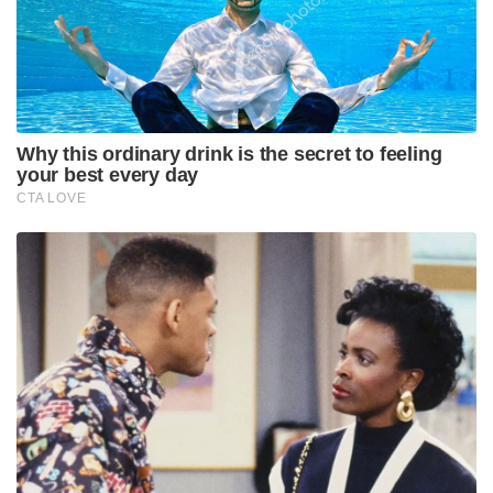
മീഡിയ ഇൻഫ്‌ലുവൻസേഴ്‌സും എത്തുമെന്ന് മുഹമ്മദ്
റിയാസ് പറഞ്ഞു.
Tags:
case
minister
PA Muhamad Riyas