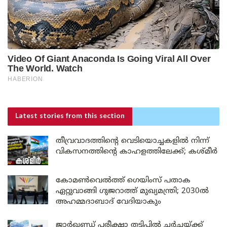
Latest stories
from this section
തീവ്രവാദത്തിന്റെ വെടിയൊച്ചകളിൽ നിന്ന്
വികസനത്തിന്റെ കാഹളത്തിലേക്ക്; കശ്മീർ
കോമൺവെൽത്ത് ഗെയിംസ് പതാക
ഏറ്റുവാങ്ങി ഗുജറാത്ത് മുഖ്യമന്ത്രി; 2030ൽ
അഹമ്മദാബാദ് വേദിയാകും
ജാർഖണ്ഡ് പരീക്ഷാ തട്ടിപ്പിൽ ചർച്ചയ്ക്ക്