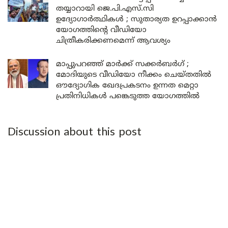
തയ്യാറായി ജെ.പി.എസ്.സി
ഉദ്യോഗാർത്ഥികൾ ; സുതാര്യത ഉറപ്പാക്കാൻ
യോഗത്തിന്റെ വീഡിയോ
ചിത്രീകരിക്കണമെന്ന് ആവശ്യം
മാപ്പുപറഞ്ഞ് മാർക്ക് സക്കർബർഗ് ;
മോദിയുടെ വീഡിയോ നീക്കം ചെയ്തതിൽ
ഔദ്യോഗിക ഖേദപ്രകടനം ഉന്നത മെറ്റാ
പ്രതിനിധികൾ പങ്കെടുത്ത യോഗത്തിൽ
Discussion about this post