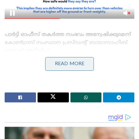
പാര്‍ട്ടി ഓഫീസ് തകര്‍ത്ത സംഭവം അന്വേഷിക്കുമെന്ന്
കോണ്‍ഗ്രസ് സംസ്ഥാന പ്രസിഡന്റ് ബാലാസാഹിബ്
തോറത് അറിയിച്ചു.
READ MORE
Stories you may like
ബംഗ്ലാദേശ് മറ്റൊരു പാകിസ്താനായി മാറുന്നു, ഇന്ത്യ
ജാഗ്രത പാലിക്കണം’; ഷെയ്ഖ് ഹസീനയുടെ മകൻ
ഇസ്ലാമിക് യൂണിവേഴ്സിറ്റി വൈസ് ചാൻസലർക്കും
രജിസ്ട്രാർക്കുമെതിരെ നടപടിയുമായി ശ്രീനഗർ
സിഎടി ; നടപടി കോടതി ഉത്തരവ് ലംഘിച്ചതിനെ
തുടർന്ന്
ഉദ്ദവ് താക്കറെ മന്ത്രിസഭ പുനഃസംഘടനക്ക് ശേഷം