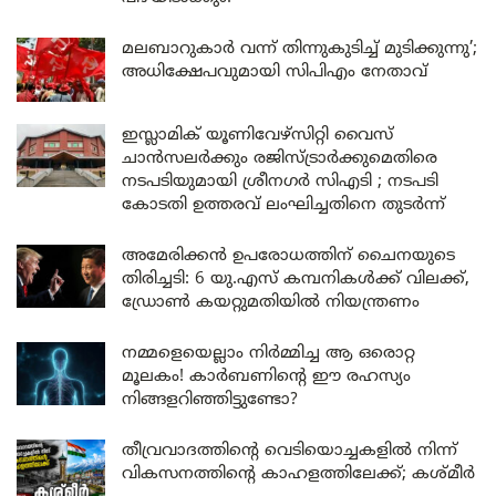
മലബാറുകാർ വന്ന് തിന്നുകുടിച്ച് മുടിക്കുന്നു’;
അധിക്ഷേപവുമായി സിപിഎം നേതാവ്
ഇസ്ലാമിക് യൂണിവേഴ്സിറ്റി വൈസ്
ചാൻസലർക്കും രജിസ്ട്രാർക്കുമെതിരെ
നടപടിയുമായി ശ്രീനഗർ സിഎടി ; നടപടി
കോടതി ഉത്തരവ് ലംഘിച്ചതിനെ തുടർന്ന്
അമേരിക്കൻ ഉപരോധത്തിന് ചൈനയുടെ
തിരിച്ചടി: 6 യു.എസ് കമ്പനികൾക്ക് വിലക്ക്,
ഡ്രോൺ കയറ്റുമതിയിൽ നിയന്ത്രണം
നമ്മളെയെല്ലാം നിർമ്മിച്ച ആ ഒരൊറ്റ
മൂലകം! കാർബണിന്റെ ഈ രഹസ്യം
നിങ്ങളറിഞ്ഞിട്ടുണ്ടോ?
തീവ്രവാദത്തിന്റെ വെടിയൊച്ചകളിൽ നിന്ന്
വികസനത്തിന്റെ കാഹളത്തിലേക്ക്; കശ്മീർ