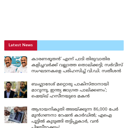
Latest News
കാരണഭൂതൻ’ എന്ന് പാടി തിരുവാതിര
കളിച്ചവർക്ക് വല്ലാത്ത തൊലിക്കട്ടി; സർവീസ്
സംഘടനകളെ പരിഹസിച്ച് വി.ഡി. സതീശൻ
ബംഗ്ലാദേശ് മറ്റൊരു പാകിസ്താനായി
മാറുന്നു, ഇന്ത്യ ജാഗ്രത പാലിക്കണം’;
ഷെയ്ഖ് ഹസീനയുടെ മകൻ
ആദായനികുതി അടയ്ക്കുന്ന 86,000 പേർ
മുൻഗണനാ റേഷൻ കാർഡിൽ; എഐ
പൂട്ടിൽ കുടുങ്ങി തട്ടിപ്പുകാർ, വൻ
പിഴയീടാക്കും!