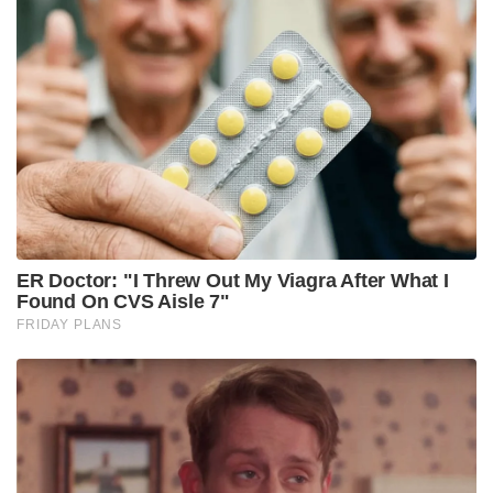
മുതിര്‍ന്ന എന്‍.സി.പി നേതാവും മജല്‍ഗാവ്
എം.എല്‍.എയുമായ പ്രകാശ് സോളങ്കിയും രാജി
സന്നദ്ധത അറിയിച്ചിരുന്നു. മന്ത്രിമാരുടെ
സത്യപ്രതിജ്ഞ ചടങ്ങില്‍ നിന്ന് മുതിര്‍ന്ന ശിവസേന
ാനേതാവ് സഞ്ജയ് റാവത്ത് വിട്ടു നിന്നതും
തിരിച്ചടിയായി. ഈ നിലയിലെങ്കില്‍ സഖ്യസര്‍ക്കാര്‍
ഏറെ മുന്നോട്ട് പോവാനിടയില്ലെന്നാണ്
വിലയിരുത്തലുകള്‍. ഒറു വിഭാഗം ബിജെപിയുമായി
ചര്‍ച്ച തുടങ്ങിയതായംു സ്ഥിരീകരിക്കാത്ത
റിപ്പോര്‍ട്ടുകളുണ്ട്..
Tags: