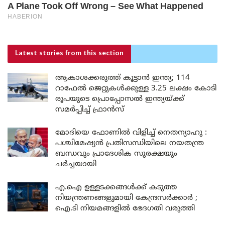
Latest stories
from this section
ആകാശക്കരുത്ത് കൂട്ടാൻ ഇന്ത്യ; 114
റാഫേൽ ജെറ്റുകൾക്കുള്ള 3.25 ലക്ഷം കോടി
രൂപയുടെ പ്രൊപ്പോസൽ ഇന്ത്യയ്ക്ക്
സമർപ്പിച്ച് ഫ്രാൻസ്
മോദിയെ ഫോണിൽ വിളിച്ച് നെതന്യാഹു :
പശ്ചിമേഷ്യൻ പ്രതിസന്ധിയിലെ നയതന്ത്ര
ബന്ധവും പ്രാദേശിക സുരക്ഷയും
ചർച്ചയായി
എ.ഐ ഉള്ളടക്കങ്ങൾക്ക് കടുത്ത
നിയന്ത്രണങ്ങളുമായി കേന്ദ്രസർക്കാർ ;
ഐ.ടി നിയമങ്ങളിൽ ഭേദഗതി വരുത്തി