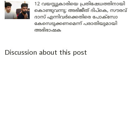
12 വയസ്സുകാരിയെ പ്രതിഷേധത്തിനായി
കൊണ്ടുവന്നു; അഭിജീത് ദിപ്കെ, സൗരവ്
ദാസ് എന്നിവർക്കെതിരെ പോക്സോ
കേസെടുക്കണമെന്ന് പരാതിയുമായി
അഭിഭാഷക
Discussion about this post