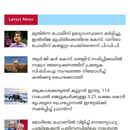
Latest News
മുതിർന്ന പോലീസ് ഉദ്യോഗസ്ഥനെ മർദ്ദിച്ചു,
ഇൽതിജ മുഫ്തിക്കെതിരെ കേസ്: വനിതാ
പോലീസ് കയ്യേറ്റം ചെയ്തതെന്ന് പി.ഡി.പി.
ആർ.ജി കർ കേസ്: തെളിവ് നശിപ്പിക്കലിൽ
സമഗ്ര അന്വേഷണത്തിന് പ്രത്യേക
സി.ബി.ഐ സംഘത്തെ നിയോഗിച്ച്
കൽക്കട്ട ഹൈക്കോടതി
ആകാശക്കരുത്ത് കൂട്ടാൻ ഇന്ത്യ; 114
റാഫേൽ ജെറ്റുകൾക്കുള്ള 3.25 ലക്ഷം കോടി
രൂപയുടെ പ്രൊപ്പോസൽ ഇന്ത്യയ്ക്ക്
സമർപ്പിച്ച് ഫ്രാൻസ്
മോദിയെ ഫോണിൽ വിളിച്ച് നെതന്യാഹു :
പശ്ചിമേഷ്യൻ പ്രതിസന്ധിയിലെ നയതന്ത്ര