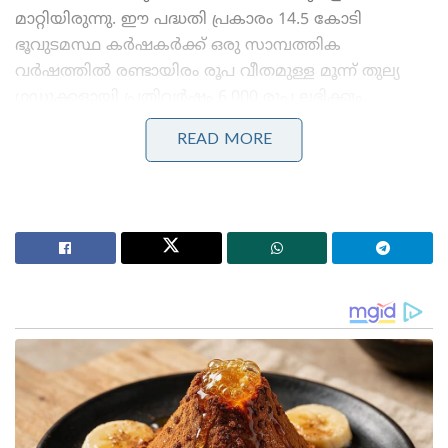
മാറ്റിയിരുന്നു. ഈ പദ്ധതി പ്രകാരം 14.5 കോടി
ഭൂവുടമസ്ഥ കര്‍ഷകര്‍ക്ക് ഒരു സാമ്പത്തിക
വര്‍ഷത്തില്‍ രണ്ടായിരം രൂപ വീതമുള്ള മൂന്ന് തുല്യ
ഗഡുക്കളായി പ്രതിവര്‍ഷം 6,000 രൂപ ലഭിക്കും.
നേരത്തെ ഇത് നാമമാത്ര ചെറുകിട കര്‍ഷകര്‍ക്ക്
READ MORE
(പരമാവധി അഞ്ച് ഏക്കര്‍ വരെ ഭൂവുടമകളുള്ളത്),
മാത്രമായിരുന്നു. എന്നാല്‍ രണ്ടാം മോദി സര്‍ക്കാര്‍
പദ്ധതി വിപുലീകരിച്ചു, എല്ലാ കര്‍ഷകരെയും
അവരുടെ ഭൂവുടമകളുടെ വലുപ്പം
കണക്കിലെടുക്കാതെ പദ്ധതിയുടെ ഭാഗമാക്കി.
Stories you may like
മുതിർന്ന പോലീസ് ഉദ്യോഗസ്ഥനെ മർദ്ദിച്ചു, ഇൽതിജ
മുഫ്തിക്കെതിരെ കേസ്: വനിതാ പോലീസ് കയ്യേറ്റം
ചെയ്തതെന്ന് പി.ഡി.പി.
ആർ.ജി കർ കേസ്: തെളിവ് നശിപ്പിക്കലിൽ സമഗ്ര
അന്വേഷണത്തിന് പ്രത്യേക സി.ബി.ഐ സംഘത്തെ