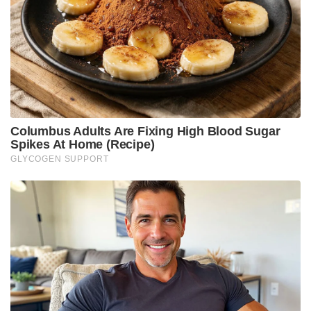
നിയോഗിച്ച് കൽക്കട്ട ഹൈക്കോടതി
ഗുണഭോക്താക്കളുടെ പട്ടിക തയ്യാറാക്കി അവ
വിതരണം ചെയ്തതില്‍ പഞ്ചാബ്, ഹരിയാന,
ആന്ധ്രപ്രദേശ്, ഉത്തര്‍പ്രദേശ്, ഗുജറാത്ത്, തെലങ്കാന,
ഹിമാചല്‍ പ്രദേശ്, ഛത്തീസ്ഗഡ്, കേരളം, ഒഡീഷ
തുടങ്ങിയ സംസ്ഥാനങ്ങള്‍ മികച്ച പ്രകടനം
കാഴ്ചവച്ചു. എന്നാല്‍ പശ്ചിമ ബംഗാള്‍ പദ്ധതിയോട്
വിമുഖത പ്രകടിപ്പിച്ചു. 72 ലക്ഷത്തിലധികം
കര്‍ഷകര്‍ക്ക് പ്രധാനമന്ത്രി കിസാന്റെ ആനുകൂല്യങ്ങള്‍
നിഷേധിക്കുന്നതിന് സംസ്ഥാനങ്ങളുടെ നിസ്സഹകരണം
വഴിവെച്ചു. മധ്യപ്രദേശ്, രാജസ്ഥാന്‍, ഡല്‍ഹി
തുടങ്ങിയ പ്രതിപക്ഷഭരണാധികാരമുള്ള
സംസ്ഥാനങ്ങള്‍ തുടക്കത്തില്‍ പദ്ധതിയില്‍
ചേരുന്നതില്‍ വിമുഖത പ്രകടിപ്പിച്ചിരുന്നുവെങ്കിലും
അവരും പിന്നീട് പദ്ധതിയില്‍ അണിചേര്‍ന്നു.