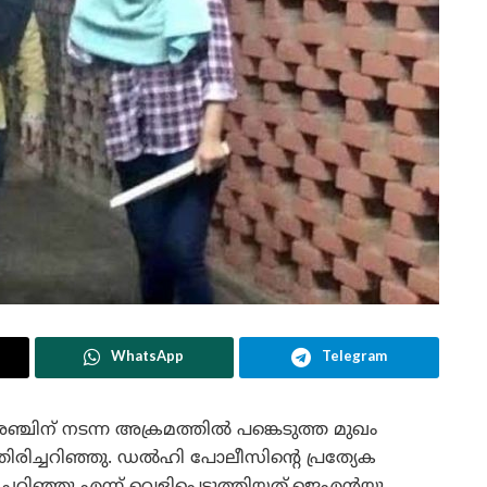
WhatsApp
Telegram
് നടന്ന അക്രമത്തിൽ പങ്കെടുത്ത മുഖം
രിച്ചറിഞ്ഞു. ഡൽഹി പോലീസിന്റെ പ്രത്യേക
റിഞ്ഞു എന്ന് വെളിപ്പെടുത്തിയത്.ജെഎൻയു