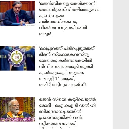
‘ജെൻസികളെ കേൾക്കാൻ
കോൺഗ്രസിന് കഴിഞ്ഞുവോ
എന്ന് സ്വയം
പരിശോധിക്കണം;
വിമർശനവുമായി ശശി
തരൂർ
‘മലപ്പുറത്ത് പിടിച്ചെടുത്തത്
ഭീമൻ സ്ഫോടകവസ്തു
ശേഖരം; കർണാടകയിൽ
നിന്ന് 3 പേരെക്കൂടി തൂക്കി
എൻഐ.എ!’: ആകെ
അറസ്റ്റ് 11 ആയി;
തമിഴ്‌നാട്ടിലും റെയ്ഡ്!
ജെൻ സിയെ കയ്യിലെടുത്ത്
മോദി ; ഐ.ഐ.ടി ഡൽഹി
ബിരുദദാനച്ചടങ്ങിൽ
പ്രധാനമന്ത്രിക്ക് വൻ
സ്വീകരണവുമായി