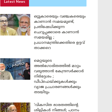
Latest News
ഒറ്റുകാരെയും വഞ്ചകരെയും
കാണാൻ സമയമുണ്ട്,
പ്രതിഷേധിക്കുന്ന
ചെറുപ്പക്കാരെ കാണാൻ
സമയമില്ല ;
പ്രധാനമന്ത്രിക്കെതിരെ ഉദ്ദവ്
താക്കറെ
മെറ്റയുടെ
അൽഗോരിതത്തിൽ മാറ്റം
വരുത്താൻ കേന്ദ്രസർക്കാർ
നിർദ്ദേശം ;
ഡീപ്‌ഫെയ്ക്കുകൾക്കും
വ്യാജ പ്രചാരണങ്ങൾക്കും
തടയിടും
‘വികസിത ഭാരതത്തിന്റെ
ശില്പികൾ നിങ്ങൾ; പഠനം