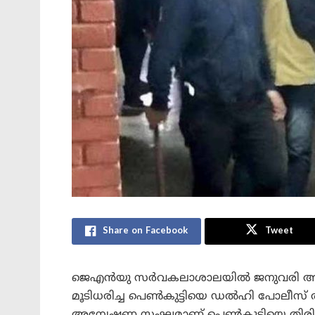
Share on Facebook
Tweet
ജെഎൻയു സർവകലാശാലയിൽ ജനുവരി അഞ്ചിന
മൂടിധരിച്ച പെൺകുട്ടിയെ ഡൽഹി പോലീസ് തി
അന്വേഷണ സംഘമാണ് പെൺകുട്ടിയെ തിരിച്ച