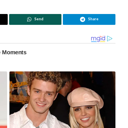
Send
Share