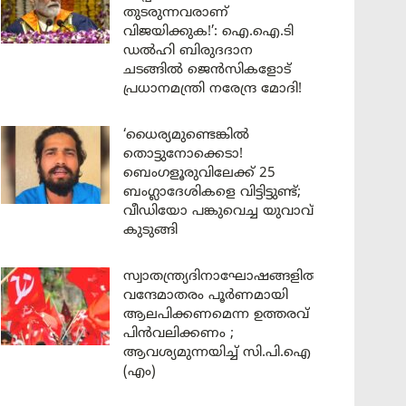
തുടരുന്നവരാണ്
വിജയിക്കുക!’: ഐ.ഐ.ടി
ഡൽഹി ബിരുദദാന
ചടങ്ങിൽ ജെൻസികളോട്
പ്രധാനമന്ത്രി നരേന്ദ്ര മോദി!
‘ധൈര്യമുണ്ടെങ്കിൽ
തൊട്ടുനോക്കെടാ!
ബെംഗളൂരുവിലേക്ക് 25
ബംഗ്ലാദേശികളെ വിട്ടിട്ടുണ്ട്;
വീഡിയോ പങ്കുവെച്ച യുവാവ്
കുടുങ്ങി
സ്വാതന്ത്ര്യദിനാഘോഷങ്ങളിൽ
വന്ദേമാതരം പൂർണമായി
ആലപിക്കണമെന്ന ഉത്തരവ്
പിൻവലിക്കണം ;
ആവശ്യമുന്നയിച്ച് സി.പി.ഐ
(എം)