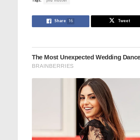
Tags:
jnu hostel
Share
16
Tweet