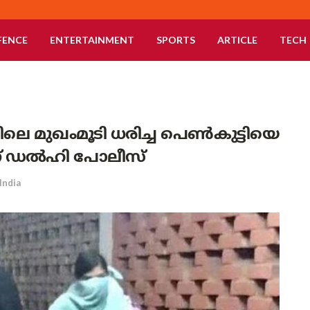
FENCE
ENTERTAINMENT
SPORTS
ARTICLE
TECH
 മുഖംമൂടി ധരിച്ച പെണ്‍കുട്ടിയെ
്ന് ഡല്‍ഹി പോലീസ്
India