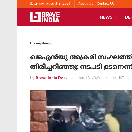
Saturday, August 8, 2026
About Us
Contact Us
NEWS
DE
Home
News
India
ജെഎന്‍യു അക്രമി സംഘത്തിലെ
തിരിച്ചറിഞ്ഞു: നടപടി ഉടനെന
by
Brave India Desk
Jan 13, 2020, 11:11 am IST
in