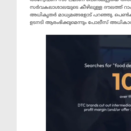
സർവകലാശാലയുടെ കീഴിലുള്ള ദൗലത്ത് റാം 
അധികൃതർ മാധ്യമങ്ങളോട് പറഞ്ഞു. പെൺകുട്
ഉടനടി ആരംഭിക്കുമെന്നും പോലീസ് അധികാരിക