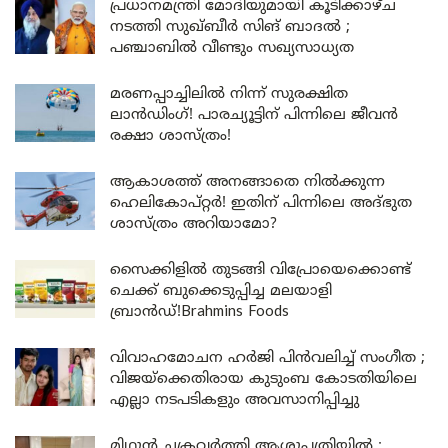
പ്രധാനമന്ത്രി മോദിയുമായി കൂടിക്കാഴ്ച
നടത്തി സുഖ്ബീർ സിങ് ബാദൽ ;
പഞ്ചാബിൽ വീണ്ടും സഖ്യസാധ്യത
മരണപ്പാച്ചിലിൽ നിന്ന് സുരക്ഷിത
ലാൻഡിംഗ്! പാരച്യൂട്ടിന് പിന്നിലെ ജീവൻ
രക്ഷാ ശാസ്ത്രം!
ആകാശത്ത് അനങ്ങാതെ നില്‍ക്കുന്ന
ഹെലികോപ്റ്റര്‍! ഇതിന് പിന്നിലെ അദ്ഭുത
ശാസ്ത്രം അറിയാമോ?
സൈക്കിളിൽ തുടങ്ങി വിപ്രോയെക്കൊണ്ട്
ചെക്ക് ബുക്കെടുപ്പിച്ച മലയാളി
ബ്രാൻഡ്!Brahmins Foods
വിവാഹമോചന ഹർജി പിൻവലിച്ച് സംഗീത ;
വിജയ്ക്കെതിരായ കുടുംബ കോടതിയിലെ
എല്ലാ നടപടികളും അവസാനിപ്പിച്ചു
മിഥുൻ ചക്രവർത്തി ആശുപത്രിയിൽ ;