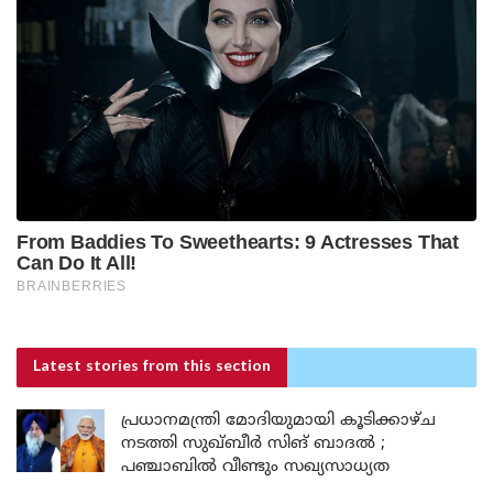
Latest stories
from this section
പ്രധാനമന്ത്രി മോദിയുമായി കൂടിക്കാഴ്ച
നടത്തി സുഖ്ബീർ സിങ് ബാദൽ ;
പഞ്ചാബിൽ വീണ്ടും സഖ്യസാധ്യത