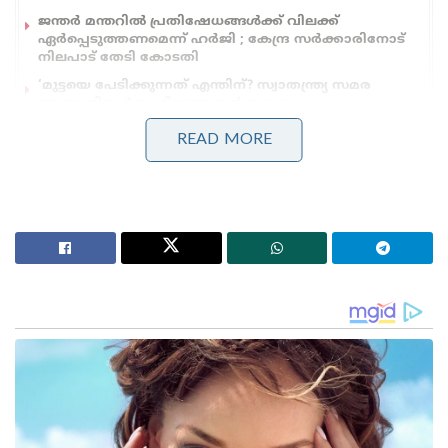
ജന്തർ മന്തറിൽ പ്രതിഷേധങ്ങൾക്ക് വിലക്ക്
ഏർപ്പെടുത്തണമെന്ന് ഹർജി ; കേന്ദ്ര സർക്കാരിനോട്
നിലപാട് തേടി കോടതി
‘മുട്ടയെ പേടിക്കുന്നത് എന്തിന്? സ്വാതന്ത്ര്യ സമര
സേനാനികൾ വെടിയുണ്ടകൾ പോലും
ഏറ്റുവാങ്ങിയിരുന്നു’ ; മഹുവാ മൊയ്ത്രയെ
READ MORE
പരിഹസിച്ച് സുപ്രീം കോടതി
ഇതിന് പിന്നാലെ കേന്ദ്രമന്ത്രി വെടിവച്ച് കൊല്ലാന്‍
ആഹ്വാനം ചെയ്തുവെന്ന ആരോപണവുമായി
കോണ്‍ഗ്രസ് രംഗത്തെത്തി, തെരഞ്ഞെടുപ്പ് കമ്മീഷന്
പരാതി നല്‍കുമെന്നും കോണ്‍ഗ്രസ് വക്താവ് പറഞ്ഞു.
സിഎഎ വിരുദ്ധ പ്രക്ഷോഭത്തിന് പിന്നില്‍
രാജ്യവിരുദ്ധരാണെന്ന ശക്തമായ വിമര്‍ശനമാണ്
തെരഞ്ഞെടുപ്പ് പ്രചരണങ്ങളില്‍ ബിജെപി
ഉപയോഗിക്കുന്നത്. ഷഹീന്‍ബാഗിലും മറ്റും നടക്കുന്ന
ജനവിരുദ്ധ സമരങ്ങളെ ചൂണ്ടിക്കാട്ടി രാജ്യവിരുദ്ധ