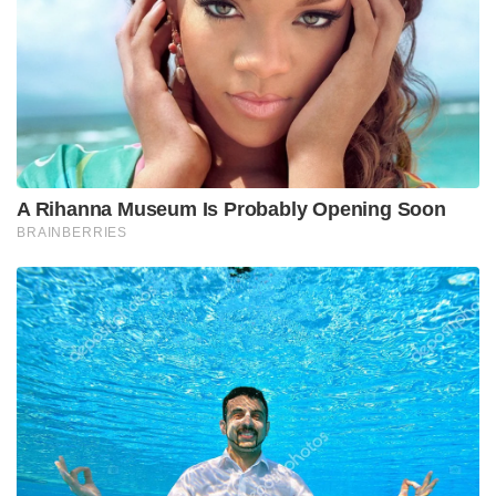
ശക്തികളെ തുറന്ന് കാണിക്കാനാണ് ശ്രമം.
ഷഹീന്‍ബാഗിലെ കലാപങ്ങള്‍ക്ക് പിന്നില്‍
വിഘടനവാദികളാണെന്ന് ബിജെപി ആരോപിക്കുന്നു.
ഡല്‍ഹിയിലെ തെരഞ്ഞെടുപ്പ് ഫലം ഷഹീന്‍ബാഗിനെ
തന്നെ ഇല്ലാതാക്കണമെന്ന് കേന്ദ്രമന്ത്രി അമിത് ഷാ
പറഞ്ഞു.
Tags: