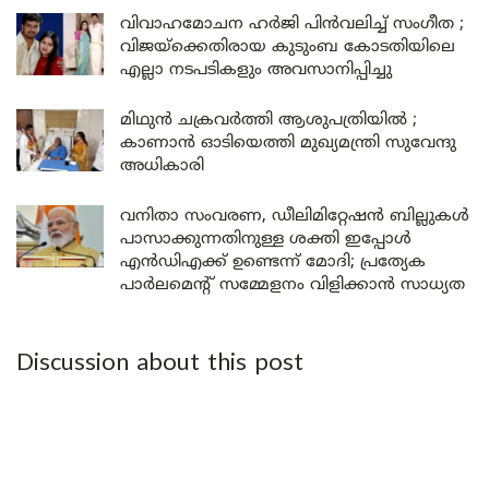
വിവാഹമോചന ഹർജി പിൻവലിച്ച് സംഗീത ;
വിജയ്ക്കെതിരായ കുടുംബ കോടതിയിലെ
എല്ലാ നടപടികളും അവസാനിപ്പിച്ചു
മിഥുൻ ചക്രവർത്തി ആശുപത്രിയിൽ ;
കാണാൻ ഓടിയെത്തി മുഖ്യമന്ത്രി സുവേന്ദു
അധികാരി
വനിതാ സംവരണ, ഡീലിമിറ്റേഷൻ ബില്ലുകൾ
പാസാക്കുന്നതിനുള്ള ശക്തി ഇപ്പോൾ
എൻഡിഎക്ക് ഉണ്ടെന്ന് മോദി; പ്രത്യേക
പാർലമെന്റ് സമ്മേളനം വിളിക്കാൻ സാധ്യത
Discussion about this post