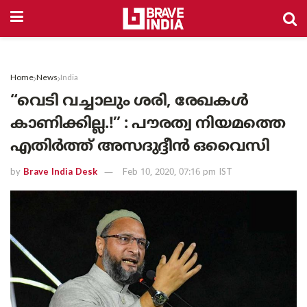
Home
News
India
“വെടി വച്ചാലും ശരി, രേഖകൾ
കാണിക്കില്ല.!” : പൗരത്വ നിയമത്തെ
എതിർത്ത് അസദുദ്ദീൻ ഒവൈസി
by
Brave India Desk
Feb 10, 2020, 07:16 pm IST