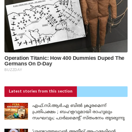
Latest stories
from this section
എഫ്.സി.ആർ.എ ബിൽ ക്രൂരമെന്ന്
പ്രതിപക്ഷം ; ബഹളവുമായി രാഹുലും
സംഘവും; പാർലമെന്റ് സ്തംഭനം തുടരുന്നു
‘ഗുണ്ടാത്തലവൻ അതീഖ് അഹമ്മദിന്റെ