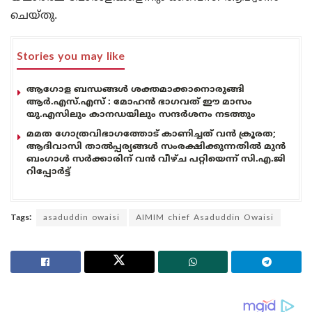
ചെയ്തു.
Stories you may like
ആഗോള ബന്ധങ്ങൾ ശക്തമാക്കാനൊരുങ്ങി
ആർ.എസ്.എസ് : മോഹൻ ഭാഗവത് ഈ മാസം
യു.എസിലും കാനഡയിലും സന്ദർശനം നടത്തും
മമത ഗോത്രവിഭാഗത്തോട് കാണിച്ചത് വൻ ക്രൂരത;
ആദിവാസി താൽപ്പര്യങ്ങൾ സംരക്ഷിക്കുന്നതിൽ മുൻ
ബംഗാൾ സർക്കാരിന് വൻ വീഴ്ച പറ്റിയെന്ന് സി.എ.ജി
റിപ്പോർട്ട്
Tags:
asaduddin owaisi
AIMIM chief Asaduddin Owaisi