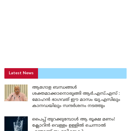
Latest News
ആഗോള ബന്ധങ്ങൾ
ശക്തമാക്കാനൊരുങ്ങി ആർ.എസ്.എസ് :
മോഹൻ ഭാഗവത് ഈ മാസം യു.എസിലും
കാനഡയിലും സന്ദർശനം നടത്തും
പൈപ്പ് തുറക്കുമ്പോൾ ആ രൂക്ഷ മണം!
ക്ലോറിൻ വെള്ളം ഉള്ളിൽ ചെന്നാൽ