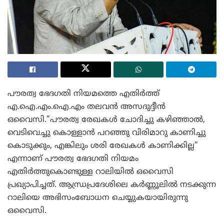
പൗരത്വ ഭേദഗതി നിയമത്തെ എതിർത്ത്
എ.ഐ.എം.ഐ.എം തലവൻ അസദുദ്ദീൻ
ഒവൈസി.”പൗരത്വ രേഖകൾ ചോദിച്ചു കഴിഞ്ഞാൽ,
വെടിവെച്ചു കൊള്ളാൻ പറഞ്ഞു വിരിമാറു കാണിച്ചു
കൊടുക്കും, എങ്കിലും ശരി രേഖകൾ കാണിക്കില്ല”
എന്നാണ് പൗരത്വ ഭേദഗതി നിയമം
എതിർത്തുകൊണ്ടുള്ള റാലിയിൽ ഒവൈസി
പ്രഖ്യാപിച്ചത്. ആന്ധ്രപ്രദേശിലെ കർണ്ണൂലിൽ നടക്കുന്ന
റാലിയെ അഭിസംബോധന ചെയ്യുകയായിരുന്നു
ഒവൈസി.