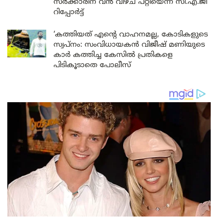
സർക്കാരിന് വൻ വീഴ്ച പറ്റിയെന്ന് സി.എ.ജി
റിപ്പോർട്ട്
‘കത്തിയത് എന്റെ വാഹനമല്ല, കോടികളുടെ
സ്വപ്നം: സംവിധായകൻ വിജീഷ് മണിയുടെ
കാർ കത്തിച്ച കേസിൽ പ്രതികളെ
പിടികൂടാതെ പോലീസ്