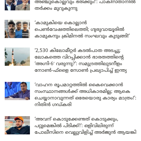
അഞ്ചുകൊല്ലവും ഭരിക്കും!’: പാകിസ്താനിൽ
തർക്കം മുറുകുന്നു
‘കാമുകിയെ കൊല്ലാൻ
പെൺവേഷത്തിലെത്തി; ഗുരുവായൂരിൽ
കാമുകനും ക്രിമിനൽ സംഘവും കുടുങ്ങി!’
‘2,530 കിലോമീറ്റർ കടൽപാത അടച്ചു;
ലോകത്തെ വിറപ്പിക്കാൻ ഭാരതത്തിന്റെ
‘അഗ്നി-6′ വരുന്നു?’: സമുദ്രത്തിലുടനീളം
നോൺ-ഫ്ളൈ സോൺ പ്രഖ്യാപിച്ച് ഇന്ത്യ
‘വാഹന രൂപമാറ്റത്തിൽ കൈവെക്കാൻ
സംസ്ഥാനങ്ങൾക്ക് അധികാരമില്ല; ആകെ
ചെയ്യാനാവുന്നത് ഒരേയൊരു കാര്യം മാത്രം!’:
നിതിൻ ഗഡ്കരി
‘അവന് കൊടുക്കേണ്ടത് കൊടുക്കും,
പറ്റുമെങ്കിൽ പിടിക്ക്!’: ഒളിവിലിരുന്ന്
പോലീസിനെ വെല്ലുവിളിച്ച് അർജുൻ ആയങ്കി