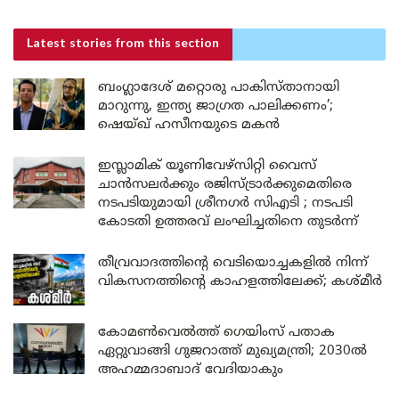
Latest stories
from this section
ബംഗ്ലാദേശ് മറ്റൊരു പാകിസ്താനായി
മാറുന്നു, ഇന്ത്യ ജാഗ്രത പാലിക്കണം’;
ഷെയ്ഖ് ഹസീനയുടെ മകൻ
ഇസ്ലാമിക് യൂണിവേഴ്സിറ്റി വൈസ്
ചാൻസലർക്കും രജിസ്ട്രാർക്കുമെതിരെ
നടപടിയുമായി ശ്രീനഗർ സിഎടി ; നടപടി
കോടതി ഉത്തരവ് ലംഘിച്ചതിനെ തുടർന്ന്
തീവ്രവാദത്തിന്റെ വെടിയൊച്ചകളിൽ നിന്ന്
വികസനത്തിന്റെ കാഹളത്തിലേക്ക്; കശ്മീർ
കോമൺവെൽത്ത് ഗെയിംസ് പതാക
ഏറ്റുവാങ്ങി ഗുജറാത്ത് മുഖ്യമന്ത്രി; 2030ൽ
അഹമ്മദാബാദ് വേദിയാകും