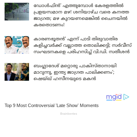
ഡോൾഫിൻ’ എത്തുമ്പോൾ കേരളത്തിൽ
പ്രളയസമാന മഴ! ശനിയാഴ്ച വരെ കനത്ത
ജാഗ്രത; മഴ കുറയണമെങ്കിൽ ചൈനയിൽ
കരതൊടണം!
കാരണഭൂതൻ’ എന്ന് പാടി തിരുവാതിര
കളിച്ചവർക്ക് വല്ലാത്ത തൊലിക്കട്ടി; സർവീസ്
സംഘടനകളെ പരിഹസിച്ച് വി.ഡി. സതീശൻ
ബംഗ്ലാദേശ് മറ്റൊരു പാകിസ്താനായി
മാറുന്നു, ഇന്ത്യ ജാഗ്രത പാലിക്കണം’;
ഷെയ്ഖ് ഹസീനയുടെ മകൻ