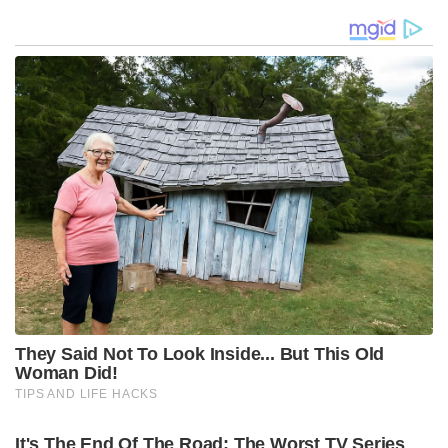
വിറപ്പിക്കാൻ ഭാരതത്തിന്റെ ‘അഗ്നി-6′ വരുന്നു?’:
സമുദ്രത്തിലുടനീളം നോൺ-ഫ്ളൈ സോൺ പ്രഖ്യാപിച്ച്
ഇന്ത്യ
പ്രധാനമന്ത്രി ജന ആരോഗ്യ യോജനയുടെ കീഴിലാണ്
ഈ പുതിയ പദ്ധതി വരുന്നത്. ദേശീയ ആരോഗ്യ
അതോറിറ്റിയെ ഈ പദ്ധതി നടപ്പില്‍ വരുത്താനുള്ള
നോഡല്‍ ഏജന്‍സി ആയി നിയമിക്കും
എന്നാണറിയുന്നത്.
ഒരു വര്‍ഷം ഏതാണ്ട് ഒരുലക്ഷത്തി
അന്‍പതിനായിരത്തോളം ജനങ്ങളാണ് ഇന്ത്യയില്‍
റോഡപകടങ്ങളില്‍ കൊല്ലപ്പെടുന്നത്. ഓരോ
ദിവസവും 1200 അപകടങ്ങളാണ് നടക്കുന്നത്. മിക്ക
അപകടങ്ങളിലും സമയത്ത് ചികിത്സയെത്തിച്ചാല്‍
മരണം ഒഴിവാക്കാം എന്നാണ് വിദഗ്ധാഭിപ്രായം.
ഇപ്പോള്‍ സ്വകാര്യ ആശുപത്രികള്‍
ചികിത്സയ്ക്കായുള്ള പണമെത്തുന്നതു വരെ