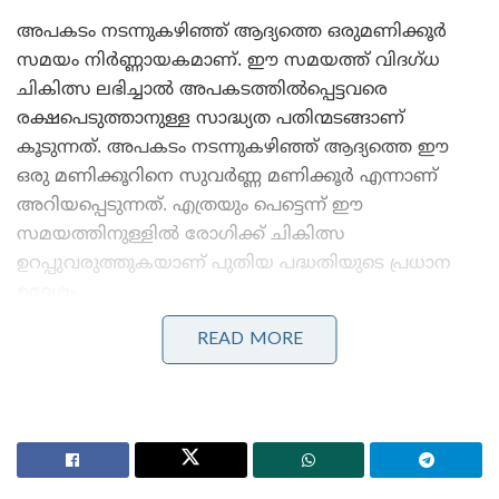
അപകടം നടന്നുകഴിഞ്ഞ് ആദ്യത്തെ ഒരുമണിക്കൂര്‍
സമയം നിര്‍ണ്ണായകമാണ്. ഈ സമയത്ത് വിദഗ്ധ
ചികിത്സ ലഭിച്ചാല്‍ അപകടത്തില്‍പ്പെട്ടവരെ
രക്ഷപെടുത്താനുള്ള സാദ്ധ്യത പതിന്മടങ്ങാണ്
കൂടുന്നത്. അപകടം നടന്നുകഴിഞ്ഞ് ആദ്യത്തെ ഈ
ഒരു മണിക്കൂറിനെ സുവര്‍ണ്ണ മണിക്കൂര്‍ എന്നാണ്
അറിയപ്പെടുന്നത്. എത്രയും പെട്ടെന്ന് ഈ
സമയത്തിനുള്ളില്‍ രോഗിക്ക് ചികിത്സ
ഉറപ്പുവരുത്തുകയാണ് പുതിയ പദ്ധതിയുടെ പ്രധാന
ഉദ്ദേശം.
READ MORE
Stories you may like
‘ഭരണം തകർന്നു, പക്ഷേ ഷെഹ്ബാസ്
അഞ്ചുകൊല്ലവും ഭരിക്കും!’: പാകിസ്താനിൽ തർക്കം
മുറുകുന്നു
‘2,530 കിലോമീറ്റർ കടൽപാത അടച്ചു; ലോകത്തെ