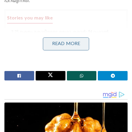
പറയുന്നത്.
Stories you may like
3.25 ലക്ഷം കോടിയുടെ മെഗാ കരാർ; 94 റഫാൽ
യുദ്ധവിമാനങ്ങൾ ഇന്ത്യയിൽ നിർമ്മിക്കും,
ഫ്രാൻസിന്റെ വൻ ഓഫർ
READ MORE
മുതിർന്ന പോലീസ് ഉദ്യോഗസ്ഥനെ മർദ്ദിച്ചു, ഇൽതിജ
മുഫ്തിക്കെതിരെ കേസ്: വനിതാ പോലീസ് കയ്യേറ്റം
ചെയ്തതെന്ന് പി.ഡി.പി.
സാധാരണ ഒരു വാക്‌സിന്‍ നിര്‍മ്മിച്ച്
വിപണിയിലെത്താന്‍ ആറ് മുതല്‍ ഏഴ് വര്‍ഷം വരെ
വേണ്ടി വരാറുണ്ട് ഓക്‌സ്‌ഫോര്‍ഡ്
യൂണിവേഴ്‌സിറ്റുയമായുള്ള സഹകരണം കൊണ്ടാണ്
ഇത്ര പെട്ടന്ന് വാക്‌സിന്‍ നിര്‍മ്മിക്കാനായതെന്നും
ഡയറക്ടര്‍ പുരുഷോത്തമന്‍ നമ്പ്യാര്‍ ഒരു മാധ്യമത്തിന്
നല്കിയ അഭിമുഖത്തില്‍ വ്യക്തമാക്കുന്നു.