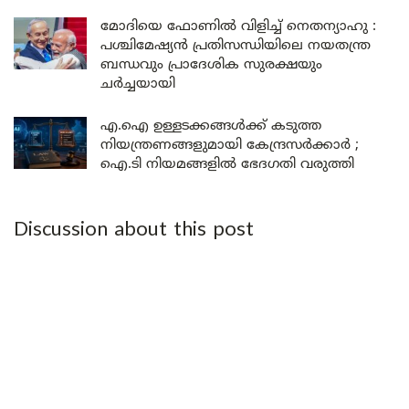
മോദിയെ ഫോണിൽ വിളിച്ച് നെതന്യാഹു :
പശ്ചിമേഷ്യൻ പ്രതിസന്ധിയിലെ നയതന്ത്ര
ബന്ധവും പ്രാദേശിക സുരക്ഷയും
ചർച്ചയായി
എ.ഐ ഉള്ളടക്കങ്ങൾക്ക് കടുത്ത
നിയന്ത്രണങ്ങളുമായി കേന്ദ്രസർക്കാർ ;
ഐ.ടി നിയമങ്ങളിൽ ഭേദഗതി വരുത്തി
Discussion about this post