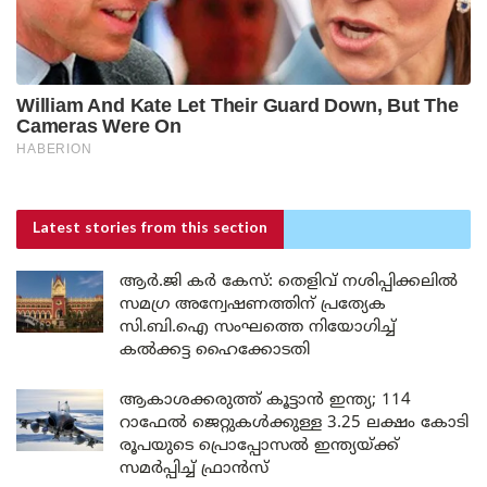
Latest stories
from this section
ആർ.ജി കർ കേസ്: തെളിവ് നശിപ്പിക്കലിൽ
സമഗ്ര അന്വേഷണത്തിന് പ്രത്യേക
സി.ബി.ഐ സംഘത്തെ നിയോഗിച്ച്
കൽക്കട്ട ഹൈക്കോടതി
ആകാശക്കരുത്ത് കൂട്ടാൻ ഇന്ത്യ; 114
റാഫേൽ ജെറ്റുകൾക്കുള്ള 3.25 ലക്ഷം കോടി
രൂപയുടെ പ്രൊപ്പോസൽ ഇന്ത്യയ്ക്ക്
സമർപ്പിച്ച് ഫ്രാൻസ്