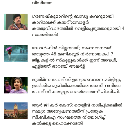
വീഡിയോ
ഗണേഷ്കുമാറിന്റെ ബന്ധു കവറുമായി
കാറിലേക്ക് കയറി’;സോളർ
കത്തുവിവാദത്തിൽ വെളിപ്പെടുത്തലുമായി 4
സാക്ഷികൾ!
ഡോൾഫിൻ വില്ലനായി; സംസ്ഥാനത്ത്
അടുത്ത 48 മണിക്കൂർ നിർണായകം! 7
ജില്ലകളിൽ സ്കൂളുകൾക്ക് ഇന്ന് അവധി,
എട്ടിടത്ത് ഓറഞ്ച് അലർട്ട്
മുതിർന്ന പോലീസ് ഉദ്യോഗസ്ഥനെ മർദ്ദിച്ചു,
ഇൽതിജ മുഫ്തിക്കെതിരെ കേസ്: വനിതാ
പോലീസ് കയ്യേറ്റം ചെയ്തതെന്ന് പി.ഡി.പി.
ആർ.ജി കർ കേസ്: തെളിവ് നശിപ്പിക്കലിൽ
സമഗ്ര അന്വേഷണത്തിന് പ്രത്യേക
സി.ബി.ഐ സംഘത്തെ നിയോഗിച്ച്
കൽക്കട്ട ഹൈക്കോടതി