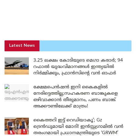
Latest News
3.25 ലക്ഷം കോടിയുടെ മെഗാ കരാർ; 94
റഫാൽ യുദ്ധവിമാനങ്ങൾ ഇന്ത്യയിൽ
നിർമ്മിക്കും, ഫ്രാൻസിന്റെ വൻ ഓഫർ
ക്ഷേമപെൻഷൻ ഇനി കൈകളിൽ
നേരിട്ടെത്തില്ല;സഹകരണ ബാങ്കുകളെ
ഒഴിവാക്കാൻ തീരുമാനം, പണം ബാങ്ക്
അക്കൗണ്ടിലേക്ക് മാത്രം!
കൈത്തറി ഇട്ട് റെഡിയാകൂ’; Gz
ട്രെൻഡുമായി മോദി! ഇൻസ്റ്റഗ്രാമിൽ വൻ
തരംഗമായി പ്രധാനമന്ത്രിയുടെ ‘GRWM’