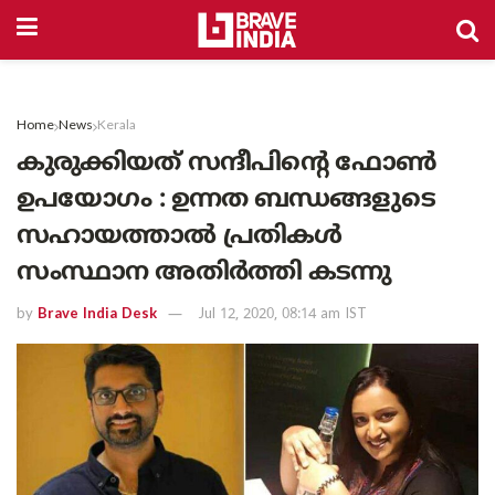
Home
News
Kerala
കുരുക്കിയത് സന്ദീപിന്റെ ഫോൺ
ഉപയോഗം : ഉന്നത ബന്ധങ്ങളുടെ
സഹായത്താൽ പ്രതികൾ
സംസ്ഥാന അതിർത്തി കടന്നു
by
Brave India Desk
Jul 12, 2020, 08:14 am IST