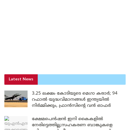
Latest News
3.25 ലക്ഷം കോടിയുടെ മെഗാ കരാർ; 94
റഫാൽ യുദ്ധവിമാനങ്ങൾ ഇന്ത്യയിൽ
നിർമ്മിക്കും, ഫ്രാൻസിന്റെ വൻ ഓഫർ
ക്ഷേമപെൻഷൻ ഇനി കൈകളിൽ
നേരിട്ടെത്തില്ല;സഹകരണ ബാങ്കുകളെ