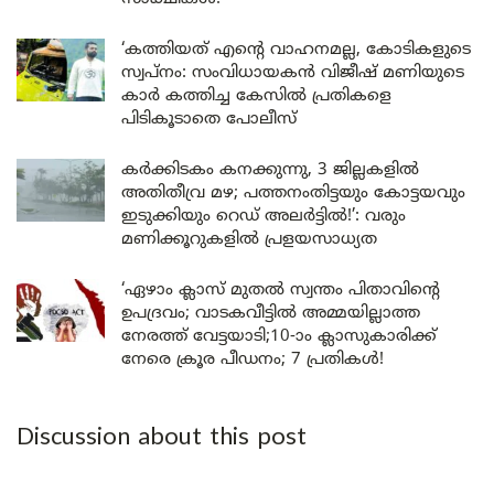
‘കത്തിയത് എന്റെ വാഹനമല്ല, കോടികളുടെ
സ്വപ്നം: സംവിധായകൻ വിജീഷ് മണിയുടെ
കാർ കത്തിച്ച കേസിൽ പ്രതികളെ
പിടികൂടാതെ പോലീസ്
കർക്കിടകം കനക്കുന്നു, 3 ജില്ലകളിൽ
അതിതീവ്ര മഴ; പത്തനംതിട്ടയും കോട്ടയവും
ഇടുക്കിയും റെഡ് അലർട്ടിൽ!’: വരും
മണിക്കൂറുകളിൽ പ്രളയസാധ്യത
‘ഏഴാം ക്ലാസ് മുതൽ സ്വന്തം പിതാവിന്റെ
ഉപദ്രവം; വാടകവീട്ടിൽ അമ്മയില്ലാത്ത
നേരത്ത് വേട്ടയാടി;10-ാം ക്ലാസുകാരിക്ക്
നേരെ ക്രൂര പീഡനം; 7 പ്രതികൾ!
Discussion about this post