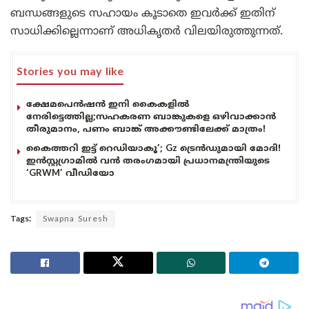
ബന്ധങ്ങളുടെ സഹായം കൂടാതെ ഇവർക്ക് ഇതിന്
സാധിക്കില്ലെന്നാണ് അധികൃതർ വിലയിരുത്തുന്നത്.
Stories you may like
ക്ഷേമപെൻഷൻ ഇനി കൈകളിൽ
നേരിട്ടെത്തില്ല;സഹകരണ ബാങ്കുകളെ ഒഴിവാക്കാൻ
തീരുമാനം, പണം ബാങ്ക് അക്കൗണ്ടിലേക്ക് മാത്രം!
കൈത്തറി ഇട്ട് റെഡിയാകൂ’; Gz ട്രെൻഡുമായി മോദി!
ഇൻസ്റ്റഗ്രാമിൽ വൻ തരംഗമായി പ്രധാനമന്ത്രിയുടെ
‘GRWM’ വീഡിയോ
Tags:
Swapna Suresh