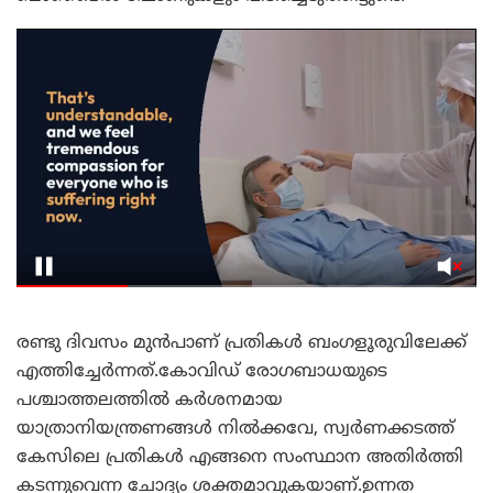
രണ്ടു ദിവസം മുൻപാണ് പ്രതികൾ ബംഗളൂരുവിലേക്ക്
എത്തിച്ചേർന്നത്.കോവിഡ് രോഗബാധയുടെ
പശ്ചാത്തലത്തിൽ കർശനമായ
യാത്രാനിയന്ത്രണങ്ങൾ നിൽക്കവേ, സ്വർണക്കടത്ത്
കേസിലെ പ്രതികൾ എങ്ങനെ സംസ്ഥാന അതിർത്തി
കടന്നുവെന്ന ചോദ്യം ശക്തമാവുകയാണ്.ഉന്നത