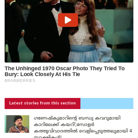
Latest stories
from this section
ഗണേഷ്കുമാറിന്റെ ബന്ധു കവറുമായി
കാറിലേക്ക് കയറി’;സോളർ
കത്തുവിവാദത്തിൽ വെളിപ്പെടുത്തലുമായി 4
സാക്ഷികൾ!