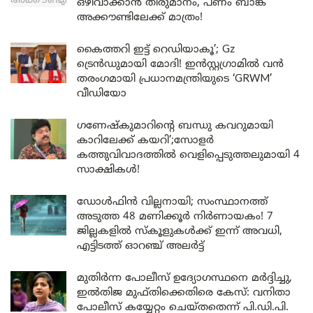
ഒഴിവാക്കാൻ തീരുമാനം, പണം ബാങ്ക്
അക്കൗണ്ടിലേക്ക് മാത്രം!
കൈത്തറി ഇട്ട് റെഡിയാകൂ’; Gz
ട്രെൻഡുമായി മോദി! ഇൻസ്റ്റഗ്രാമിൽ വൻ
തരംഗമായി പ്രധാനമന്ത്രിയുടെ ‘GRWM’
വീഡിയോ
ഗണേഷ്കുമാറിന്റെ ബന്ധു കവറുമായി
കാറിലേക്ക് കയറി’;സോളർ
കത്തുവിവാദത്തിൽ വെളിപ്പെടുത്തലുമായി 4
സാക്ഷികൾ!
ഡോൾഫിൻ വില്ലനായി; സംസ്ഥാനത്ത്
അടുത്ത 48 മണിക്കൂർ നിർണായകം! 7
ജില്ലകളിൽ സ്കൂളുകൾക്ക് ഇന്ന് അവധി,
എട്ടിടത്ത് ഓറഞ്ച് അലർട്ട്
മുതിർന്ന പോലീസ് ഉദ്യോഗസ്ഥനെ മർദ്ദിച്ചു,
ഇൽതിജ മുഫ്തിക്കെതിരെ കേസ്: വനിതാ
പോലീസ് കയ്യേറ്റം ചെയ്തതെന്ന് പി.ഡി.പി.