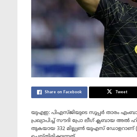
Share on Facebook
Tweet
യുഎഇ: പിഎസ്ജിയുടെ സൂപ്പർ താരം എംബാപ
പ്രഖ്യാപിച്ച് സൗദി പ്രോ ലീഗ് ക്ലബായ അ
തുകയായ 332 മില്ല്യൺ യുഎസ് ഡോളറാണ് ( ഏ
ചെയ്തിരിക്കുന്നത്.