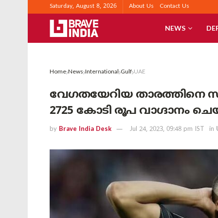
Saturday, August 8, 2026
About Us
Contact Us
NEWS
DE
Home
News
International
Gulf
UAE
വേഗതയേറിയ താരത്തിനെ സ്വ
2725 കോടി രൂപ വാഗ്ദാനം ചെയ
by
Brave India Desk
Jul 24, 2023, 09:48 pm IST
in