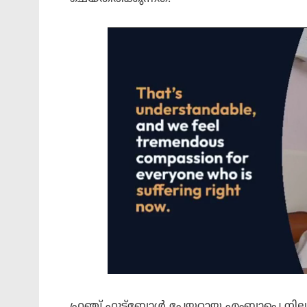
ഫ്രഞ്ച് ഫുട്ബോൾ പ്ലേയറായ എംബാപ്പെ നി