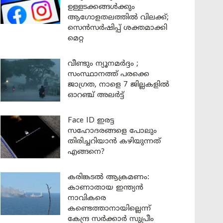
ഉള്ളടക്കങ്ങൾക്കും
ആഗോളതലത്തിൽ വിലക്ക്;
സെൻസർഷിപ്പ് ശക്തമാക്കി
മെറ്റ
വീണ്ടും ന്യൂനമർദ്ദം ;
സംസ്ഥാനത്ത് പരക്കെ
ജാഗ്രത, നാളെ 7 ജില്ലകളിൽ
ഓറഞ്ച് അലർട്ട്
Face ID ഇരട്ട
സഹോദരങ്ങളെ പോലും
തിരിച്ചറിയാൻ കഴിയുന്നത്
എങ്ങനെ?
കരിങ്കടൽ ആക്രമണം:
കാണാതായ ഇന്ത്യൻ
നാവികരെ
കണ്ടെത്താനായില്ലെന്ന്
കേന്ദ്ര സർക്കാർ സുപ്രീം