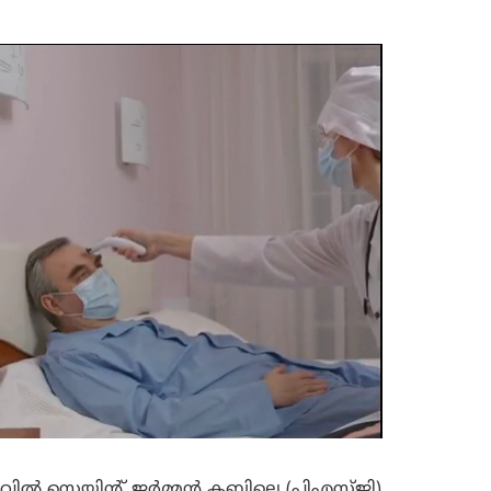
ലവിൽ സെയിന്റ് ജർമ്മൻ ക്ലബിലെ (പിഎസ്ജി)