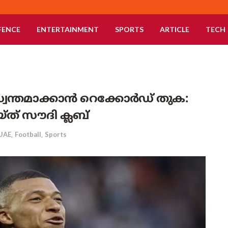
FENCE
ENTERTAINMENT
SPORTS
ARTICLE
TECH
ന്തമാക്കാൻ റെക്കോർഡ് തുക:
്ത് സൗദി ക്ലബ്
UAE
,
Football
,
Sports