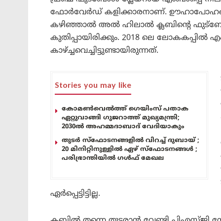
ഫോർവേർഡ് കളിക്കാരനാണ്. ഊഹാപോഹങ്ങൾ
കഴിഞ്ഞാൽ അൽ ഹിലാൽ ക്ലബിന്റെ ഫുട്ബോൾ 
കുതിപ്പായിരിക്കും. 2018 ലെ ലോകകപ്പിൽ 
കാഴ്ച്ചവെച്ചിട്ടുണ്ടായിരുന്നത്.
Stories you may like
കോമൺവെൽത്ത് ഗെയിംസ് പതാക
ഏറ്റുവാങ്ങി ഗുജറാത്ത് മുഖ്യമന്ത്രി;
2030ൽ അഹമ്മദാബാദ് വേദിയാകും
തുടർ സ്ഫോടനങ്ങളിൽ വിറച്ച് ദുബായ് ;
20 മിനിറ്റിനുള്ളിൽ ഏഴ് സ്ഫോടനങ്ങൾ ;
പരിഭ്രാന്തിയിൽ ഗൾഫ് മേഖല
ഏർപ്പെട്ടിട്ടില്ല.
ക്ലബിൽ തന്നെ തുടരാൻ വേണ്ടി പിഎസ്ജി ന