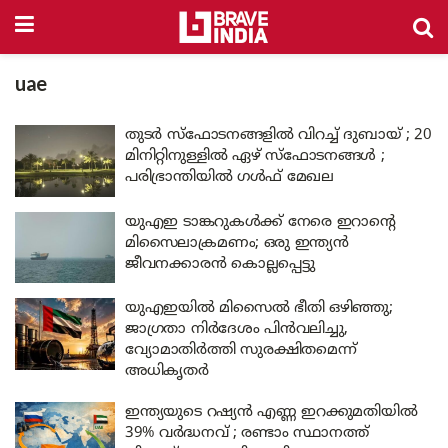
uae
തുടർ സ്ഫോടനങ്ങളിൽ വിറച്ച് ദുബായ് ; 20
മിനിറ്റിനുള്ളിൽ ഏഴ് സ്ഫോടനങ്ങൾ ;
പരിഭ്രാന്തിയിൽ ഗൾഫ് മേഖല
യുഎഇ ടാങ്കറുകൾക്ക് നേരെ ഇറാന്റെ
മിസൈലാക്രമണം; ഒരു ഇന്ത്യൻ
ജീവനക്കാരൻ കൊല്ലപ്പെട്ടു
യുഎഇയിൽ മിസൈൽ ഭീതി ഒഴിഞ്ഞു;
ജാഗ്രതാ നിർദേശം പിൻവലിച്ചു,
വ്യോമാതിർത്തി സുരക്ഷിതമെന്ന്
അധികൃതർ
ഇന്ത്യയുടെ റഷ്യൻ എണ്ണ ഇറക്കുമതിയിൽ
39% വർദ്ധനവ് ; രണ്ടാം സ്ഥാനത്ത്