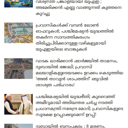
വിശ്വസ്ത പങ്കാളിയായി യുഎഇ ;
അമേരിക്കൻ എണ്ണ വാങ്ങുന്നത് കുത്തനെ
കുറച്ചു
പ്രവാസികൾക്ക് വമ്പൻ ലോൺ
ഓഫറുകൾ; പശ്ചിമേഷ്യൻ യുദ്ധത്തിൽ
തകർന്ന സാമ്പത്തികരംഗം
തിരിച്ചുപിടിക്കാനുള്ള വഴികളുമായി
യുഎഇയിലെ ബാങ്കുകൾ
വാടക ലാഭിക്കാൻ ഷാർജയിൽ താമസം,
ദുബായിൽ ജോലി; പ്രവാസി
മലയാളികളുടെയടക്കം ഉറക്കം കെടുത്തിയ
‘അൽ താവുൻ ശാപത്തിന്’ ഒടുവിൽ
ശാശ്വത പരിഹാരം!
പശ്ചിമേഷ്യയിൽ യുദ്ധഭീതി; കുവൈത്ത്
അമീറുമായി അടിയന്തര ചർച്ച നടത്തി
പ്രധാനമന്ത്രി നരേന്ദ്ര മോദി; പ്രവാസികളുടെ
സുരക്ഷ ഉറപ്പാക്കുമെന്ന് ഉറപ്പ്!
ദുബായിൽ ബസപകടം ; 8 മരണം,