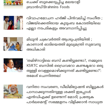
ചെക്ക് ബുക്കെടുപ്പിച്ച മലയാളി
ബ്രാൻഡ്!Brahmins Foods
വിവാഹമോചന ഹർജി പിൻവലിച്ച് സംഗീത ;
വിജയ്ക്കെതിരായ കുടുംബ കോടതിയിലെ
എല്ലാ നടപടികളും അവസാനിപ്പിച്ചു
മിഥുൻ ചക്രവർത്തി ആശുപത്രിയിൽ ;
കാണാൻ ഓടിയെത്തി മുഖ്യമന്ത്രി സുവേന്ദു
അധികാരി
‘തമിഴ്‌നാട്ടിലെ ബസ് കണ്ടിട്ടുണ്ടോ?, നമ്മുടെ
KSRTC ബസിൽ ഡ്രൈവറോ കണ്ടക്ടറോ ഒരു
തുള്ളി വെള്ളമൊഴിക്കുന്നത് കണ്ടിട്ടുണ്ടോ?’:
രമേശ് ചെന്നിത്തല!
വനിതാ സംവരണ, ഡീലിമിറ്റേഷൻ ബില്ലുകൾ
പാസാക്കുന്നതിനുള്ള ശക്തി ഇപ്പോൾ
എൻഡിഎക്ക് ഉണ്ടെന്ന് മോദി; പ്രത്യേക
പാർലമെന്റ് സമ്മേളനം വിളിക്കാൻ സാധ്യത