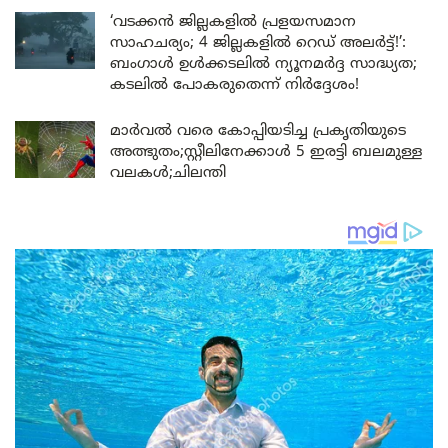
‘വടക്കൻ ജില്ലകളിൽ പ്രളയസമാന
സാഹചര്യം; 4 ജില്ലകളിൽ റെഡ് അലർട്ട്!’:
ബംഗാൾ ഉൾക്കടലിൽ ന്യൂനമർദ്ദ സാദ്ധ്യത;
കടലിൽ പോകരുതെന്ന് നിർദ്ദേശം!
മാർവൽ വരെ കോപ്പിയടിച്ച പ്രകൃതിയുടെ
അത്ഭുതം;സ്റ്റീലിനേക്കാൾ 5 ഇരട്ടി ബലമുള്ള
വലകൾ;ചിലന്തി