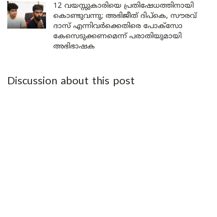
12 വയസ്സുകാരിയെ പ്രതിഷേധത്തിനായി
കൊണ്ടുവന്നു; അഭിജീത് ദിപ്കെ, സൗരവ്
ദാസ് എന്നിവർക്കെതിരെ പോക്സോ
കേസെടുക്കണമെന്ന് പരാതിയുമായി
അഭിഭാഷക
Discussion about this post