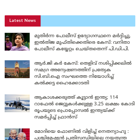
Latest News
മുതിർന്ന പോലീസ് ഉദ്യോഗസ്ഥനെ മർദ്ദിച്ചു,
ഇൽതിജ മുഫ്തിക്കെതിരെ കേസ്: വനിതാ
പോലീസ് കയ്യേറ്റം ചെയ്തതെന്ന് പി.ഡി.പി.
ആർ.ജി കർ കേസ്: തെളിവ് നശിപ്പിക്കലിൽ
സമഗ്ര അന്വേഷണത്തിന് പ്രത്യേക
സി.ബി.ഐ സംഘത്തെ നിയോഗിച്ച്
കൽക്കട്ട ഹൈക്കോടതി
ആകാശക്കരുത്ത് കൂട്ടാൻ ഇന്ത്യ; 114
റാഫേൽ ജെറ്റുകൾക്കുള്ള 3.25 ലക്ഷം കോടി
രൂപയുടെ പ്രൊപ്പോസൽ ഇന്ത്യയ്ക്ക്
സമർപ്പിച്ച് ഫ്രാൻസ്
മോദിയെ ഫോണിൽ വിളിച്ച് നെതന്യാഹു :
പശ്ചിമേഷ്യൻ പ്രതിസന്ധിയിലെ നയതന്ത്ര