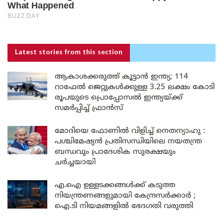
Latest stories
from this section
ആകാശക്കരുത്ത് കൂട്ടാൻ ഇന്ത്യ; 114
റാഫേൽ ജെറ്റുകൾക്കുള്ള 3.25 ലക്ഷം കോടി
രൂപയുടെ പ്രൊപ്പോസൽ ഇന്ത്യയ്ക്ക്
സമർപ്പിച്ച് ഫ്രാൻസ്
മോദിയെ ഫോണിൽ വിളിച്ച് നെതന്യാഹു :
പശ്ചിമേഷ്യൻ പ്രതിസന്ധിയിലെ നയതന്ത്ര
ബന്ധവും പ്രാദേശിക സുരക്ഷയും
ചർച്ചയായി
എ.ഐ ഉള്ളടക്കങ്ങൾക്ക് കടുത്ത
നിയന്ത്രണങ്ങളുമായി കേന്ദ്രസർക്കാർ ;
ഐ.ടി നിയമങ്ങളിൽ ഭേദഗതി വരുത്തി