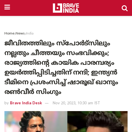
Home
News
India
ജീവിതത്തിലും സ്‌പോർട്‌സിലും
നല്ലതും ചീത്തയും സംഭവിക്കും;
രാജ്യത്തിന്റെ കായിക പാരമ്പര്യം
ഉയർത്തിപ്പിടിച്ചതിന് നന്ദി; ഇന്ത്യൻ
ടീമിനെ പ്രശംസിച്ച് ഷാരൂഖ് ഖാനും
രൺവീർ സിംഗും
by
Brave India Desk
Nov 20, 2023, 10:30 am IST