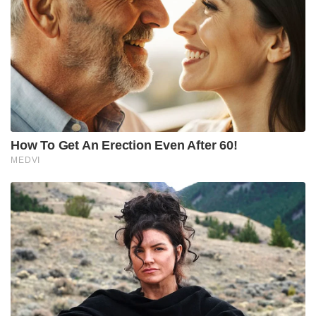
ഉണ്ടാകുമെന്ന് രൺവീർ സിംഗ് ഇൻസ്റ്റഗ്രാമിൽ കുറിച്ചു.
ചില ഉയർച്ചകൾ, ചില താഴ്ച്ചകൾ. ചില നല്ല ദിനങ്ങൾ,
ചില മോശം ദിനങ്ങൾ. ചിലപ്പോൾ ജയിക്കും,
ചിലപ്പോൾ തോൽക്കും. അതാണ് സ്‌പോർട്‌സ്.
അതാണ് ജീവിതം. സർവ്വസവും നമുക്ക് തന്ന നമ്മുടെ
ചുണക്കുട്ടികളെ പ്രശംസിക്കുന്നുവെന്നും അദ്ദേഹം
കൂട്ടിച്ചേർത്തു.
Tags:
world cup
sharukh khan
ranveer singh