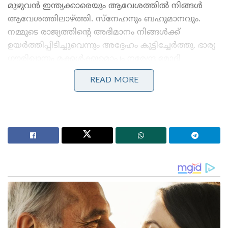
മുഴുവൻ ഇന്ത്യക്കാരെയും ആവേശത്തിൽ നിങ്ങൾ
ആവേശത്തിലാഴ്ത്തി. സ്‌നേഹനും ബഹുമാനവും.
നമ്മുടെ രാജ്യത്തിന്റെ അഭിമാനം നിങ്ങൾക്ക്
ഉയർത്തിപ്പിടിച്ചുവെന്നും അദ്ദേഹം കൂട്ടിച്ചേർത്തു. ഭാര്യ
ഗൗരിഖാനും മക്കൾക്കുമൊപ്പം നരേന്ദ്ര മോദി
സ്‌റ്റേഡിയത്തിൽ എത്തിയായിരുന്നു ഷാരൂഖ് മത്സരം
READ MORE
കണ്ടത്.
Stories you may like
മുതിർന്ന പോലീസ് ഉദ്യോഗസ്ഥനെ മർദ്ദിച്ചു, ഇൽതിജ
മുഫ്തിക്കെതിരെ കേസ്: വനിതാ പോലീസ് കയ്യേറ്റം
ചെയ്തതെന്ന് പി.ഡി.പി.
ആർ.ജി കർ കേസ്: തെളിവ് നശിപ്പിക്കലിൽ സമഗ്ര
അന്വേഷണത്തിന് പ്രത്യേക സി.ബി.ഐ സംഘത്തെ
നിയോഗിച്ച് കൽക്കട്ട ഹൈക്കോടതി
ജീവിതത്തിലും കായിക മത്സരം നല്ലതും ചീത്തയും