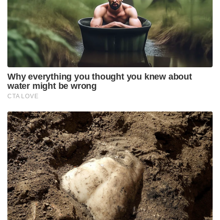
സൈന്യം ആദ്യം തന്നെ അത് തകർക്കുമെന്നാണ്
നിരീക്ഷണം. അമേരിക്ക ചൈനക്കെതിരെ
നിലയുറപ്പിക്കുമെന്നതാണ് ചൈന നേരിടുന്ന മറ്റൊരു
വെല്ലുവിളി.
Tags:
featured
China-India Scuffle
Sainikam