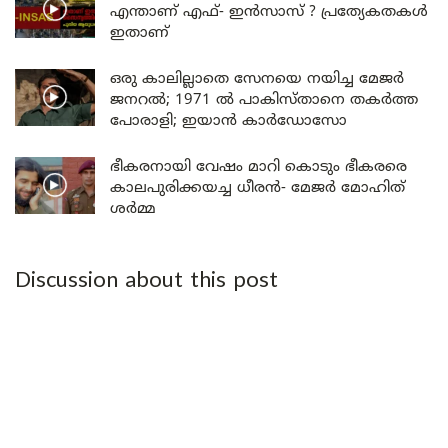
എന്താണ് എഫ്- ഇൻസാസ് ? പ്രത്യേകതകൾ
ഇതാണ്
ഒരു കാലില്ലാതെ സേനയെ നയിച്ച മേജർ
ജനറൽ; 1971 ൽ പാകിസ്താനെ തകർത്ത
പോരാളി; ഇയാൻ കാർഡോസോ
ഭീകരനായി വേഷം മാറി കൊടും ഭീകരരെ
കാലപുരിക്കയച്ച ധീരൻ- മേജർ മോഹിത്
ശർമ്മ
Discussion about this post