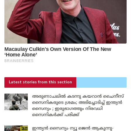
Latest stories
from this section
അരുണാചലിൽ കടന്നു കയറാൻ ചൈനീസ്
സൈനികരുടെ ശ്രമം; അടിച്ചോടിച്ച് ഇന്ത്യൻ
സൈന്യം ; ഇരുഭാഗത്തും നിരവധി
സൈനികർക്ക് പരിക്ക്
ഇന്ത്യൻ സൈന്യം ന്യൂ ജെൻ ആകുന്നു-