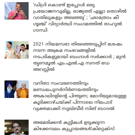
‘ഡിഗ്രി കൊണ്ട് ഇപ്പോൾ ഒരു
പ്രയോജനവുമില്ല, രാജ്യത്ത് എല്ലാ തൊഴിൽ
വാതിലുകളും അടഞ്ഞു’ ; ‘ഛാത്രോം കീ
ഗൂഞ്ച്’ വിദ്യാർത്ഥി സംഗമത്തിൽ രാഹുൽ
ഗാന്ധി
2021 നിയമസഭാ തിരഞ്ഞെടുപ്പിന് ശേഷം
നടന്ന അക്രമ സംഭവങ്ങളിൽ
നടപടികളുമായി ബംഗാൾ സർക്കാർ ; മുൻ
തൃണമൂൽ എം.എൽ.എ സനത് ഡേ
അറസ്റ്റിൽ
വനിതാ സംവരണത്തിനും
മണ്ഡലപുനർനിർണയത്തിനും
അകാലിദളിന്റെ പിന്തുണ; മോദിയുമായുള്ള
കൂടിക്കാഴ്ചയ്ക്ക് പിന്നാലെ നിലപാട്
വ്യക്തമാക്കി സുഖ്ബീർ സിങ് ബാദൽ
അമേരിക്കൻ കുട്ടികൾ ഉടുക്കുന്ന
കിഴക്കമ്പലം കുപ്പായങ്ങൾ!കിറ്റെക്സ്