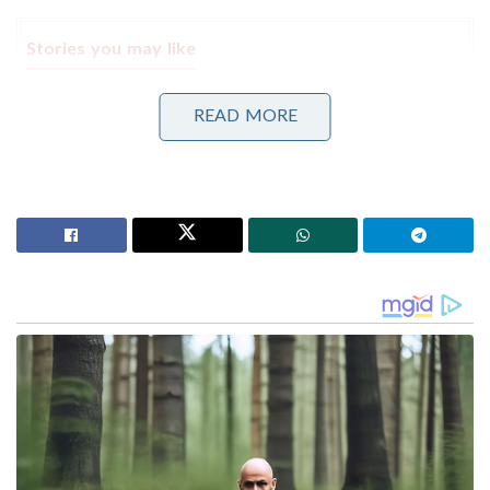
Stories you may like
അന്ന് ഫ്രാൻസ് സാങ്കേതികവിദ്യ നിഷേധിച്ചു, ഇന്ന്
READ MORE
ലോകത്തെ വിറപ്പിക്കുന്ന ‘വിരൂപാക്ഷ’ റഡാറുമായി
ഡിആർഡിഒ;നെഞ്ചിടിപ്പ് കൂട്ടുന്ന തദ്ദേശീയ വിപ്ലവം
ആത്മ നിർഭർ സമുദ്ര പ്രതാപ് ; കോസ്റ്റ് ഗാർഡ്
തദ്ദേശീയമായി നിർമിച്ച മലിനീകരണ നിയന്ത്രണ
കപ്പൽ കമ്മീഷൻ ചെയ്ത് പ്രതിരോധ മന്ത്രി
യുദ്ധസാഹചര്യങ്ങൾ നേരിട്ട പരിചയ സമ്പത്തും
ഇന്ത്യക്കാണ് കൂടുതൽ. 1979 ൽ വിയറ്റ്നാമിനോട്
എതിരിട്ട് വിജയിക്കാൻ കഴിയാത്ത ചൈനയെ
അപേക്ഷിച്ച് പാകിസ്താനോട് എല്ലാ യുദ്ധങ്ങളും
ജയിച്ച ചരിത്രമാണ് ഇന്ത്യക്കുള്ളത്. വലിയ തോതിൽ
ഒരു യുദ്ധമുണ്ടായാൽ ചുറ്റും ശത്രുക്കളുള്ള
ചൈനയ്ക്ക് സഹായിക്കാൻ ആരും ഉണ്ടാവുകയില്ല.
പാകിസ്താന്റെ സഹായം കിട്ടുമെന്ന് വെച്ചാൽ ഇന്ത്യൻ