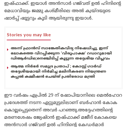
ഇഷ്ഫാക്ക്. ഇയാൾ അൻസാർ ഗജ്‌വത് ഉൽ ഹിന്ദിന്റെ
മേധാവിയും ജമ്മു കശ്മീരിലെ അൽ ക്വയ്ദയുടെ
ഷാർപ്പ് ഷൂട്ടറും കൂടി ആയിരുന്നു ഇയാൾ.
Stories you may like
അന്ന് ഫ്രാൻസ് സാങ്കേതികവിദ്യ നിഷേധിച്ചു, ഇന്ന്
ലോകത്തെ വിറപ്പിക്കുന്ന ‘വിരൂപാക്ഷ’ റഡാറുമായി
ഡിആർഡിഒ;നെഞ്ചിടിപ്പ് കൂട്ടുന്ന തദ്ദേശീയ വിപ്ലവം
ആത്മ നിർഭർ സമുദ്ര പ്രതാപ് ; കോസ്റ്റ് ഗാർഡ്
തദ്ദേശീയമായി നിർമിച്ച മലിനീകരണ നിയന്ത്രണ
കപ്പൽ കമ്മീഷൻ ചെയ്ത് പ്രതിരോധ മന്ത്രി
ഈ വർഷം ഏപ്രിൽ 29 ന് ഷോപിയാനിലെ മെൽഹോറ
പ്രദേശത്ത് നടന്ന ഏറ്റുമുട്ടലിലാണ് ബർഹാൻ കോക
കൊല്ലപ്പെട്ടതെന്ന് അവർ പറഞ്ഞു.അദ്ദേഹത്തിന്റെ
മരണശേഷം ജ്യേഷ്ഠൻ ഇഷ്ഫാക്ക് മജീദ് കോകയെ
അൻസാർ ഗജ്‌വത് ഉൽ ഹിന്ദിന്റെ കേഡർമാർ