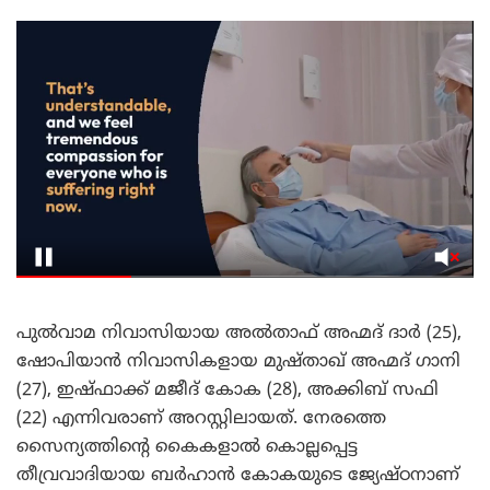
പുൽവാമ നിവാസിയായ അൽതാഫ് അഹ്മദ് ദാർ (25),
ഷോപിയാൻ നിവാസികളായ മുഷ്താഖ് അഹ്മദ് ഗാനി
(27), ഇഷ്ഫാക്ക് മജീദ് കോക (28), അക്കിബ് സഫി
(22) എന്നിവരാണ് അറസ്റ്റിലായത്. നേരത്തെ
സൈന്യത്തിന്റെ കൈകളാൽ കൊല്ലപ്പെട്ട
തീവ്രവാദിയായ ബർഹാൻ കോകയുടെ ജ്യേഷ്ഠനാണ്