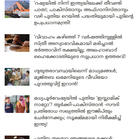
‘റഷ്യയിൽ നിന്ന് ഇന്ത്യയിലേക്ക് തീവണ്ടി
പാത!; പാകിസ്താനും അഫ്ഗാനിസ്താനും
വഴി പുതിയ റെയിൽ പദ്ധതിയുമായി പുടിന്റെ
ഉപപ്രധാനമന്ത്രി!
‘വിവാഹം കഴിഞ്ഞ് 7 വർഷത്തിനുള്ളിൽ
സ്ത്രീ അസ്വാഭാവികമായി മരിച്ചാൽ
ഭർത്താവിന് രക്ഷയില്ല; അലഹാബാദ്
ഹൈക്കോടതിയുടെ സുപ്രധാന ഉത്തരവ്!
ഗുരുതരാവസ്ഥയിലെന്ന് മാധ്യമങ്ങൾ;
മുജ്തബ ഖമേനിയുടെ വീഡിയോ
പുറത്തുവിട്ട് ഇറാൻ!
മധ്യപൂർവേഷ്യയിൽ പുതിയ ‘ഇസ്ലാമിക്
നാറ്റോ’? തുർക്കി-പാകിസ്താൻ -സൗദി
പ്രതിരോധ സഖ്യത്തിൽ ഈജിപ്തും
ചേർന്നേക്കും; സൂക്ഷ്മമായി നിരീക്ഷിച്ച്
ഇന്ത്യ!
പുതിയ തലമുറ ഞങ്ങളുടെ മക്കൾ;