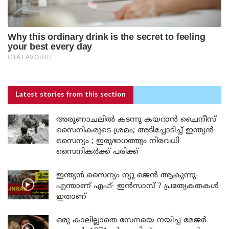
Latest stories
from this section
അരുണാചലിൽ കടന്നു കയറാൻ ചൈനീസ്
സൈനികരുടെ ശ്രമം; അടിച്ചോടിച്ച് ഇന്ത്യൻ
സൈന്യം ; ഇരുഭാഗത്തും നിരവധി
സൈനികർക്ക് പരിക്ക്
ഇന്ത്യൻ സൈന്യം ന്യൂ ജെൻ ആകുന്നു-
എന്താണ് എഫ്- ഇൻസാസ് ? പ്രത്യേകതകൾ
ഇതാണ്
ഒരു കാലില്ലാതെ സേനയെ നയിച്ച മേജർ