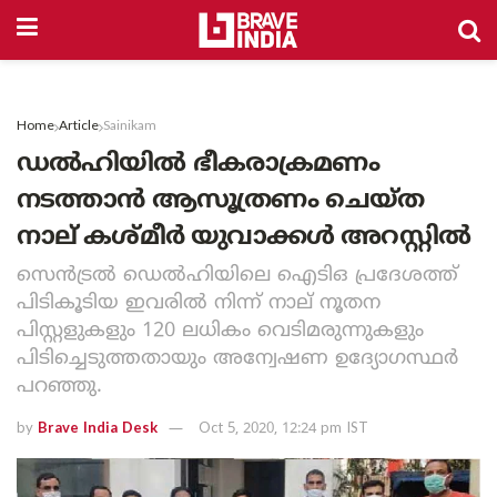
Home
Article
Sainikam
ഡൽഹിയിൽ ഭീകരാക്രമണം
നടത്താൻ ആസൂത്രണം ചെയ്ത
നാല് കശ്മീർ യുവാക്കൾ അറസ്റ്റിൽ
സെൻട്രൽ ഡെൽഹിയിലെ ഐടിഒ പ്രദേശത്ത്
പിടികൂടിയ ഇവരിൽ നിന്ന് നാല് നൂതന
പിസ്റ്റളുകളും 120 ലധികം വെടിമരുന്നുകളും
പിടിച്ചെടുത്തതായും അന്വേഷണ ഉദ്യോഗസ്ഥർ
പറഞ്ഞു.
by
Brave India Desk
Oct 5, 2020, 12:24 pm IST