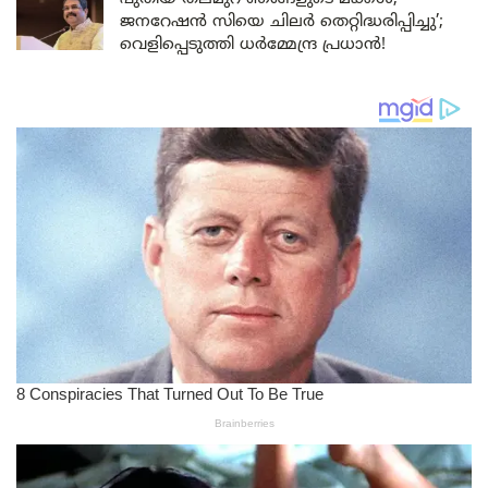
ജനറേഷൻ സിയെ ചിലർ തെറ്റിദ്ധരിപ്പിച്ചു’;
വെളിപ്പെടുത്തി ധർമ്മേന്ദ്ര പ്രധാൻ!