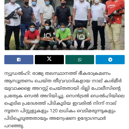
ന്യൂഡൽഹി: രാജ്യ തലസ്ഥാനത്ത് ഭീകരാക്രമണം
ആസൂത്രണം ചെയ്ത തീവ്രവാദികളായ നാല് കശ്മീർ
യുവാക്കളെ അറസ്റ്റ് ചെയ്തതായി ദില്ലി പോലീസിന്റെ
പ്രത്യേക സെൽ അറിയിച്ചു. സെൻട്രൽ ഡെൽഹിയിലെ
ഐടിഒ പ്രദേശത്ത് പിടികൂടിയ ഇവരിൽ നിന്ന് നാല്
നൂതന പിസ്റ്റളുകളും 120 ലധികം വെടിമരുന്നുകളും
പിടിച്ചെടുത്തതായും അന്വേഷണ ഉദ്യോഗസ്ഥർ
പറഞ്ഞു.