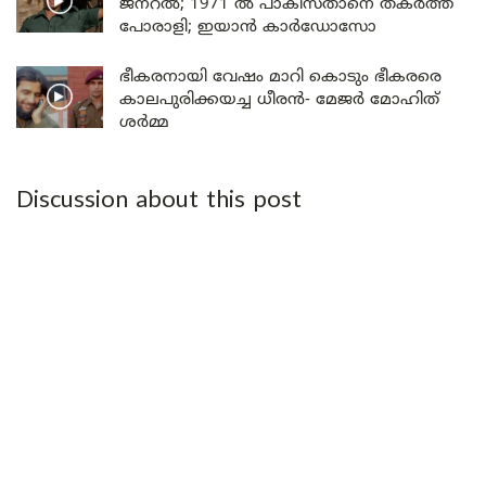
ജനറൽ; 1971 ൽ പാകിസ്താനെ തകർത്ത
പോരാളി; ഇയാൻ കാർഡോസോ
ഭീകരനായി വേഷം മാറി കൊടും ഭീകരരെ
കാലപുരിക്കയച്ച ധീരൻ- മേജർ മോഹിത്
ശർമ്മ
Discussion about this post