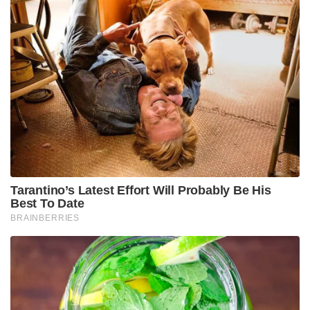
ലഖ്‌നൗവിലായിരിക്കും ഈ കമാന്‍ഡിന്റെ ആസ്ഥാനം.
വെസ്‌റ്റേണ്‍ കമാന്‍ഡിന്റെ ആരംഭിക്കും സാല്‍തോറോ
മലനിരകളിലെ ഇന്ദിരാ കോള്‍ മുതല്‍ സിയാച്ചിന്‍
ഗ്ലേഷിയര്‍ വരെ നീളും. ഗുജറാത്ത് മേഖലയുടെ
അടുത്ത് വരെയെത്തും. ജയ്പൂരായിരിക്കും ഈ
കമാന്‍ഡിന്റെ ആസ്ഥാനം. മൂന്നാമത്തെ കമാന്‍ഡ്
ഇന്ത്യന്‍ ഉപഭൂഖണ്ഡ മേഖലയിലായിരിക്കും.
Tags:
modi government
featured
Sainikam
indian army