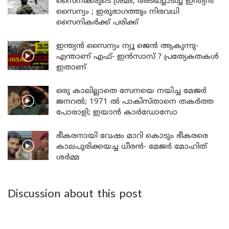
സൈനികരുടെ ശ്രമം; അടിച്ചോടിച്ച് ഇന്ത്യൻ
സൈന്യം ; ഇരുഭാഗത്തും നിരവധി
സൈനികർക്ക് പരിക്ക്
ഇന്ത്യൻ സൈന്യം ന്യൂ ജെൻ ആകുന്നു-
എന്താണ് എഫ്- ഇൻസാസ് ? പ്രത്യേകതകൾ
ഇതാണ്
ഒരു കാലില്ലാതെ സേനയെ നയിച്ച മേജർ
ജനറൽ; 1971 ൽ പാകിസ്താനെ തകർത്ത
പോരാളി; ഇയാൻ കാർഡോസോ
ഭീകരനായി വേഷം മാറി കൊടും ഭീകരരെ
കാലപുരിക്കയച്ച ധീരൻ- മേജർ മോഹിത്
ശർമ്മ
Discussion about this post