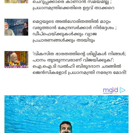
ചെറുപ്പക്കാരെ കാണാൻ സമയമില്ല ;
പ്രധാനമന്ത്രിക്കെതിരെ ഉദ്ദവ് താക്കറെ
മെറ്റയുടെ അൽഗോരിതത്തിൽ മാറ്റം
വരുത്താൻ കേന്ദ്രസർക്കാർ നിർദ്ദേശം ;
ഡീപ്‌ഫെയ്ക്കുകൾക്കും വ്യാജ
പ്രചാരണങ്ങൾക്കും തടയിടും
‘വികസിത ഭാരതത്തിന്റെ ശില്പികൾ നിങ്ങൾ;
പഠനം തുടരുന്നവരാണ് വിജയിക്കുക!’:
ഐ.ഐ.ടി ഡൽഹി ബിരുദദാന ചടങ്ങിൽ
ജെൻസികളോട് പ്രധാനമന്ത്രി നരേന്ദ്ര മോദി!