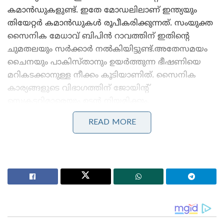
കമാന്‍ഡുകളുണ്ട്. ഇതേ മോഡലിലാണ് ഇന്ത്യയും
തിയേറ്റര്‍ കമാന്‍ഡുകള്‍ രൂപീകരിക്കുന്നത്. സംയുക്ത
സൈനിക മേധാവ് ബിപിന്‍ റാവത്തിന് ഇതിന്റെ
ചുമതലയും സര്‍ക്കാര്‍ നല്‍കിയിട്ടുണ്ട്.അതേസമയം
ചൈനയും പാകിസ്താനും ഉയര്‍ത്തുന്ന ഭീഷണിയെ
മറികടക്കാനുള്ള നീക്കം കൂടിയാണിത്. സൈനിക
കാര്യങ്ങളുടെ വിഭാഗത്തിന് ജോയിന്റ്
സെക്രട്ടറിമാരെയും ഉടന്‍ നിയമിക്കും.
READ MORE
Stories you may like
അന്ന് ഫ്രാൻസ് സാങ്കേതികവിദ്യ നിഷേധിച്ചു, ഇന്ന്
ലോകത്തെ വിറപ്പിക്കുന്ന ‘വിരൂപാക്ഷ’ റഡാറുമായി
ഡിആർഡിഒ;നെഞ്ചിടിപ്പ് കൂട്ടുന്ന തദ്ദേശീയ വിപ്ലവം
ആത്മ നിർഭർ സമുദ്ര പ്രതാപ് ; കോസ്റ്റ് ഗാർഡ്
തദ്ദേശീയമായി നിർമിച്ച മലിനീകരണ നിയന്ത്രണ
കപ്പൽ കമ്മീഷൻ ചെയ്ത് പ്രതിരോധ മന്ത്രി