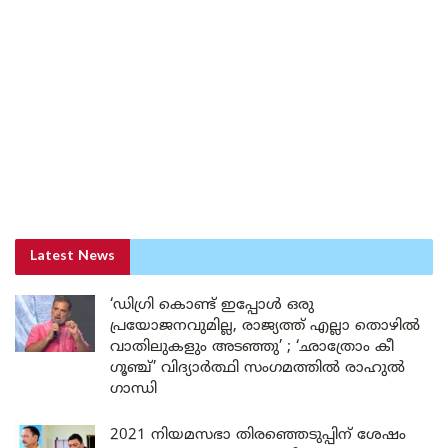
Latest News
‘ഡിഗ്രി കൊണ്ട് ഇപ്പോൾ ഒരു
പ്രയോജനവുമില്ല, രാജ്യത്ത് എല്ലാ തൊഴിൽ
വാതിലുകളും അടഞ്ഞു’ ; ‘ഛാത്രോം കീ
ഗൂഞ്ച്’ വിദ്യാർത്ഥി സംഗമത്തിൽ രാഹുൽ
ഗാന്ധി
2021 നിയമസഭാ തിരഞ്ഞെടുപ്പിന് ശേഷം