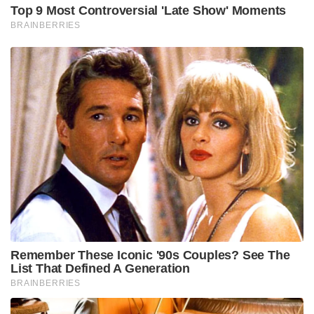
ഇതിന് മന്ത്രിസഭ അംഗീകാരം നല്‍കും. മൂന്ന്
സേനകളുടെയും തിയേറ്റര്‍ കമാന്‍ഡിന് ചൈനയെ
കേന്ദ്രീകരിച്ചുള്ള ഉത്തര കമാന്‍ഡും, പാകിസ്താനെ
കേന്ദ്രീകരിച്ചുള്ള പശ്ചിമ കമാന്‍ഡും
ഉണ്ടായിരിക്കുമെന്നാണ് സൂചന. നോര്‍ത്തേണ്‍
കമാന്‍ഡിന്റെ പ്രവര്‍ത്തന മേഖല ലഡാക്കിലെ
കാരക്കോരം പാസില്‍ നിന്നാണ് ആരംഭിക്കുക.
അരുണാചല്‍ പ്രദേശിലെ കിബിതുവിലാണ് അവസാന
ഔട്ട് പോസ്റ്റ് ഉണ്ടാവുക. 3488 കിലോമീറ്ററാണ്
നിയന്ത്രണ രേഖയില്‍ ഇവരുടെ
മേല്‍നോട്ടത്തിലുണ്ടാവുക.
read also:
ഇന്ത്യ-അമേരിക്ക ബന്ധത്തില്‍ നിര്‍ണായക
ചുവടുവെപ്പ്, സുതാര്യമായ ഇടപെടലുകള്‍, ഏത്
ഭീഷണിയും നേരിടാന്‍ ഇന്ത്യയ്ക്കൊപ്പം
നിലകൊള്ളുമെന്ന് ഉറപ്പ് നൽകി അമേരിക്ക