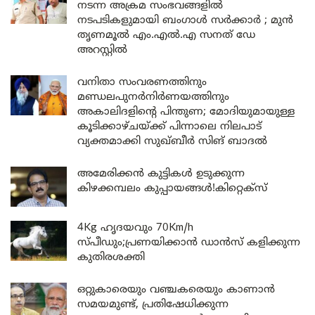
നടന്ന അക്രമ സംഭവങ്ങളിൽ
നടപടികളുമായി ബംഗാൾ സർക്കാർ ; മുൻ
തൃണമൂൽ എം.എൽ.എ സനത് ഡേ
അറസ്റ്റിൽ
വനിതാ സംവരണത്തിനും
മണ്ഡലപുനർനിർണയത്തിനും
അകാലിദളിന്റെ പിന്തുണ; മോദിയുമായുള്ള
കൂടിക്കാഴ്ചയ്ക്ക് പിന്നാലെ നിലപാട്
വ്യക്തമാക്കി സുഖ്ബീർ സിങ് ബാദൽ
അമേരിക്കൻ കുട്ടികൾ ഉടുക്കുന്ന
കിഴക്കമ്പലം കുപ്പായങ്ങൾ!കിറ്റെക്സ്
4Kg ഹൃദയവും 70Km/h
സ്പീഡും;പ്രണയിക്കാൻ ഡാൻസ് കളിക്കുന്ന
കുതിരശക്തി
ഒറ്റുകാരെയും വഞ്ചകരെയും കാണാൻ
സമയമുണ്ട്, പ്രതിഷേധിക്കുന്ന