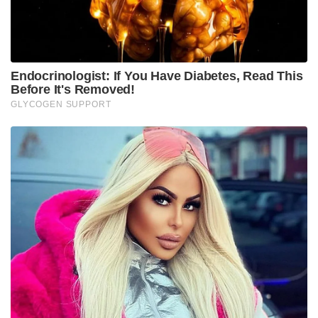
ഗോകുലം മൂവീസ് എന്നീ കമ്പനികൾ നിർമ്മിച്ച
മോഹൻലാൽ ചിത്രം എമ്പുരാൻ മാർച്ച് 27നാണ്
ആഗോള റിലീസിനെത്തുന്നത്. ആദ്യ ഭാഗം ലൂസിഫർ
നേടിയ വിജയത്തേക്കാളും വലിയ ഹിറ്റായി മാറും
എമ്പുരാൻ എന്നാണ് ആരാധകരും സിനിമാ ലോകവും
പ്രതീക്ഷിക്കുന്നത്. മാർച്ച് 27 ന് രാവിലെ ആറ്
മണിയോടെ ആഗോളതലത്തിൽ എമ്പുരാൻ
റിലീസാകും. മൂന്ന് ഭാഗങ്ങളിലായി കഥ പറയുന്ന
സിനിമയുടെ രണ്ടാം ഭാഗമാണ് എമ്പുരാൻ എന്നതും
ശ്രദ്ധേയമാണ്. മലയാള സിനിമ ഇത്ര പ്രതീക്ഷയോടെ
കാത്തിരിക്കുന്ന മറ്റൊരു സിനിമയില്ല.
Tags:
empuran