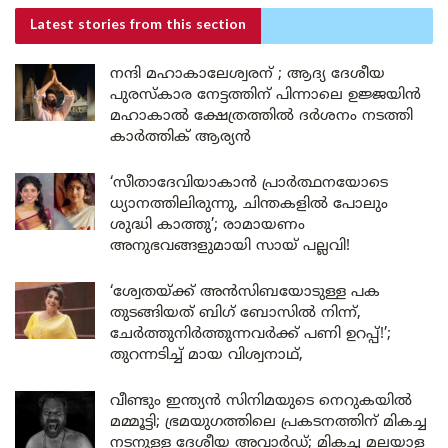
Latest stories
from this section
നന്ദി മഹാകാലേശ്വരന് ; ആദ്യ ദേശീയ
പുരസ്കാര നേട്ടത്തിന് പിന്നാലെ ഉജ്ജയിൻ
മഹാകാൽ ക്ഷേത്രത്തിൽ ദർശനം നടത്തി
കാർത്തിക് ആര്യൻ
‘സീതാദേവിയാകാൻ പ്രാർത്ഥനയോടെ
ധ്യാനത്തിലിരുന്നു, ചിന്തകളിൽ പോലും
ശുദ്ധി കാത്തു’; രാമായണം
അനുഭവങ്ങളുമായി സായ് പല്ലവി!
‘ശ്വേതയ്ക്ക് അൻസിബയോടുള്ള പക
തുടങ്ങിയത് ബിഗ് ബോസിൽ നിന്ന്,
ചേർത്തുനിർത്തുന്നവർക്ക് പണി ഉറപ്പ്!’;
തുറന്നടിച്ച് മായ വിശ്വനാഥ്,
വീണ്ടും ഇന്ത്യൻ സിനിമയുടെ നെറുകയിൽ
മമ്മൂട്ടി; ഭ്രമയുഗത്തിലെ പ്രകടനത്തിന് മികച്ച
നടനുള്ള ദേശീയ അവാർഡ്; മികച്ച മലയാള