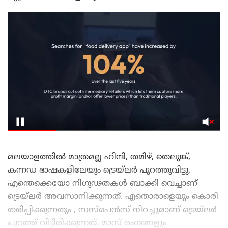
മലയാളത്തിൽ മാത്രമല്ല ഹിന്ദി, തമിഴ്, തെലുങ്ക്,
കന്നഡ ഭാഷകളിലേയും ട്രെയ്ലർ പുറത്തുവിട്ടു.
എന്തെക്കെയോ നിഗുഢതകൾ ബാക്കി വെച്ചാണ്
ട്രെയ്‌ലർ അവസാനിക്കുന്നത്. എതൊരാളെയും കൊരി
തരിപ്പിക്കുന്നതും , സസ്‌പെൻസ് നിറച്ചുമാണ് ട്രെയ്‌ലർ
പുറത്ത് വിട്ടിരിക്കുന്നത്. മാസ് രംഗങ്ങളും