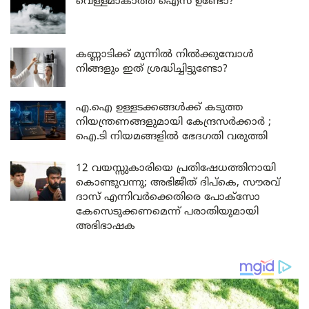
വെള്ളമാകാത്ത ഐസ് ഉണ്ടോ?
കണ്ണാടിക്ക് മുന്നിൽ നിൽക്കുമ്പോൾ
നിങ്ങളും ഇത് ശ്രദ്ധിച്ചിട്ടുണ്ടോ?
എ.ഐ ഉള്ളടക്കങ്ങൾക്ക് കടുത്ത
നിയന്ത്രണങ്ങളുമായി കേന്ദ്രസർക്കാർ ;
ഐ.ടി നിയമങ്ങളിൽ ഭേദഗതി വരുത്തി
12 വയസ്സുകാരിയെ പ്രതിഷേധത്തിനായി
കൊണ്ടുവന്നു; അഭിജീത് ദിപ്കെ, സൗരവ്
ദാസ് എന്നിവർക്കെതിരെ പോക്സോ
കേസെടുക്കണമെന്ന് പരാതിയുമായി
അഭിഭാഷക