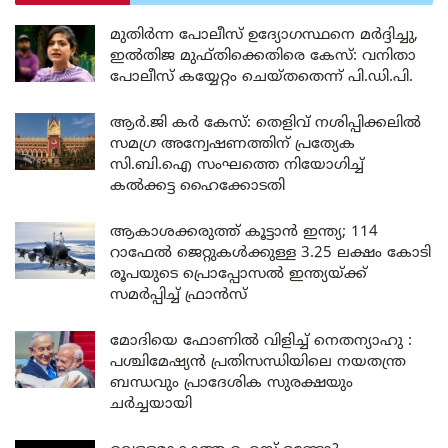
മുതിർന്ന പോലീസ് ഉദ്യോഗസ്ഥനെ മർദ്ദിച്ചു,
ഇൽതിജ മുഫ്തിക്കെതിരെ കേസ്: വനിതാ
പോലീസ് കയ്യേറ്റം ചെയ്തതെന്ന് പി.ഡി.പി.
ആർ.ജി കർ കേസ്: തെളിവ് നശിപ്പിക്കലിൽ
സമഗ്ര അന്വേഷണത്തിന് പ്രത്യേക
സി.ബി.ഐ സംഘത്തെ നിയോഗിച്ച്
കൽക്കട്ട ഹൈക്കോടതി
ആകാശക്കരുത്ത് കൂട്ടാൻ ഇന്ത്യ; 114
റാഫേൽ ജെറ്റുകൾക്കുള്ള 3.25 ലക്ഷം കോടി
രൂപയുടെ പ്രൊപ്പോസൽ ഇന്ത്യയ്ക്ക്
സമർപ്പിച്ച് ഫ്രാൻസ്
മോദിയെ ഫോണിൽ വിളിച്ച് നെതന്യാഹു :
പശ്ചിമേഷ്യൻ പ്രതിസന്ധിയിലെ നയതന്ത്ര
ബന്ധവും പ്രാദേശിക സുരക്ഷയും
ചർച്ചയായി