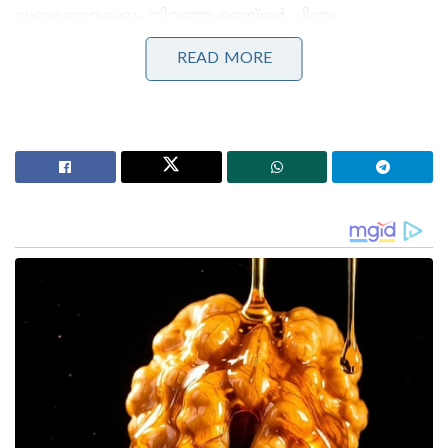
ഡയലോഗുകളും നിറഞ്ഞ ട്രെയ്ലർ ചിത്രം
കാണാനുള്ള പ്രതീക്ഷ വാനോളം
READ MORE
ഉയർത്തിയിരിക്കുകയാണ്. ഇപ്പോഴും പുറം തിരിഞ്ഞു
നിൽക്കുന്ന ഡ്രാഗൺ ചിഹ്നമുള്ള ഷർട്ട് ധരിച്ച വ്യക്തി
ആരെന്ന ചോദ്യചിച്‌നമായി തുടരുകയാണ്… ഇത്
ഫഹദ് ഫാസിലാണോ അതോ വിദേശതാരമാണോ
എന്നൊക്കെയാണ് ആരാധകർ ചോദിക്കുന്നത്.
Stories you may like
ഞാൻ പേളി മാണി; ഇഷ്ടനിറം കാവി;എനിക്ക്
അഭിപ്രായ സ്വാതന്ത്ര്യമുണ്ട് ; ക്രൂശിച്ച്‌ സോഷ്യൽ
മീഡിയ
വിജയ്ക്ക് ഇതിലും നല്ലൊരു യാത്രയയപ്പ്
അർഹിച്ചിരുന്നു; നിരാശപ്പെടുത്തി ‘ജനനായകൻ’ –
ആദ്യ ദിന റിവ്യൂ!
ലൈക്ക പ്രൊഡക്ഷൻസ്, ആശീർവാദ് സിനിമാസ്, ശ്രീ