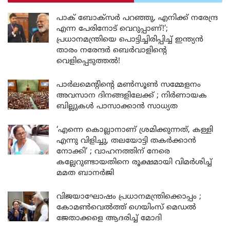
പാക് ബോക്സർ പറഞ്ഞു, എനിക്ക് നരേന്ദ്ര
എന്ന പേരിനോട് വെറുപ്പാണ്!’;
പ്രധാനമന്ത്രിയെ പൊട്ടിച്ചിരിപ്പിച്ച് ഇന്ത്യൻ
താരം നരേന്ദർ ബെർവാളിന്റെ
വെളിപ്പെടുത്തൽ!
പാർലമെന്റിന്റെ മൺസൂൺ സമ്മേളനം
അവസാന ദിനങ്ങളിലേക്ക് ; നിർണായക
ബില്ലുകൾ പാസാക്കാൻ സാധ്യത
‘എന്നെ കൊല്ലാനാണ് ശ്രമിക്കുന്നത്, കള്ളി
എന്നു വിളിച്ചു, തലയോട്ടി തകർക്കാൻ
നോക്കി’ ; വാഹനത്തിന് നേരെ
കല്ലേറുണ്ടായതിനെ രൂക്ഷമായി വിമർശിച്ച്
മമത ബാനർജി
വിജയാഘോഷം പ്രധാനമന്ത്രിക്കൊപ്പം ;
കോമൺവെൽത്ത് ഗെയിംസ് മെഡൽ
ജേതാക്കളെ ആദരിച്ച് മോദി