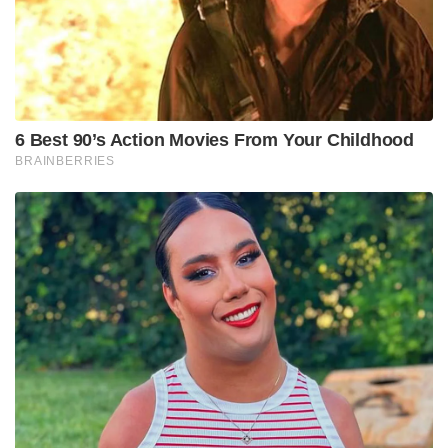
Tags:
pakistan
youth
Toyota