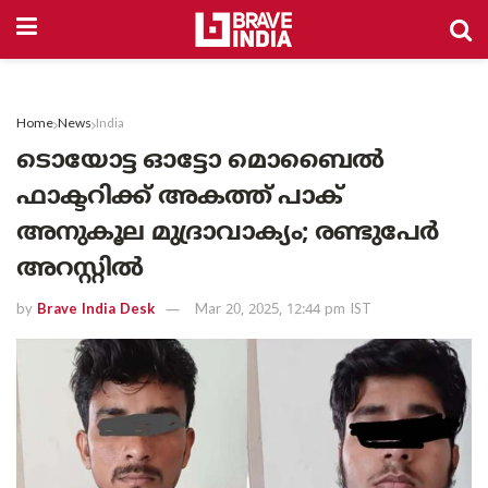
Home
News
India
ടൊയോട്ട ഓട്ടോ മൊബൈൽ
ഫാക്ടറിക്ക് അകത്ത് പാക്
അനുകൂല മുദ്രാവാക്യം; രണ്ടുപേർ
അറസ്റ്റിൽ
by
Brave India Desk
Mar 20, 2025, 12:44 pm IST