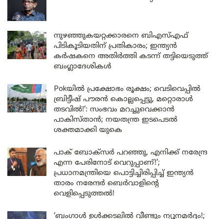
നുഴഞ്ഞുകയറ്റക്കാരനെ ബിഎസ്എഫ്
പിടികൂടിയതിന് പ്രതികാരം; ഇന്ത്യൻ
കർഷകനെ അതിർത്തി കടന്ന് തട്ടിയെടുത്ത്
ബംഗ്ലാദേശികൾ
Pokയിൽ പ്രക്ഷോഭം രൂക്ഷം; വെടിവെപ്പിൽ
ബ്രിട്ടീഷ് പൗരൻ കൊല്ലപ്പെട്ടു, മറ്റൊരാൾ
തടവിൽ!’: സംഭവം മറച്ചുവെക്കാൻ
പാകിസ്താൻ; നയതന്ത്ര ഇടപെടൽ
ശക്തമാക്കി യുകെ
പാക് ബോക്സർ പറഞ്ഞു, എനിക്ക് നരേന്ദ്ര
എന്ന പേരിനോട് വെറുപ്പാണ്!’;
പ്രധാനമന്ത്രിയെ പൊട്ടിച്ചിരിപ്പിച്ച് ഇന്ത്യൻ
താരം നരേന്ദർ ബെർവാളിന്റെ
വെളിപ്പെടുത്തൽ!
‘ബംഗാൾ ഉൾക്കടലിൽ വീണ്ടും ന്യൂനമർദ്ദം!;