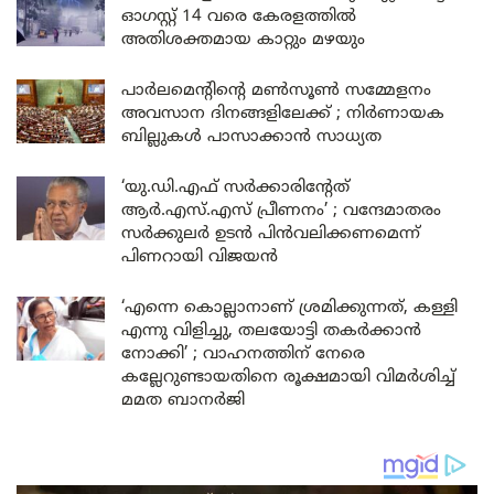
ഓഗസ്റ്റ് 14 വരെ കേരളത്തിൽ
അതിശക്തമായ കാറ്റും മഴയും
പാർലമെന്റിന്റെ മൺസൂൺ സമ്മേളനം
അവസാന ദിനങ്ങളിലേക്ക് ; നിർണായക
ബില്ലുകൾ പാസാക്കാൻ സാധ്യത
‘യു.ഡി.എഫ് സർക്കാരിന്റേത്
ആർ.എസ്.എസ് പ്രീണനം’ ; വന്ദേമാതരം
സർക്കുലർ ഉടൻ പിൻവലിക്കണമെന്ന്
പിണറായി വിജയൻ
‘എന്നെ കൊല്ലാനാണ് ശ്രമിക്കുന്നത്, കള്ളി
എന്നു വിളിച്ചു, തലയോട്ടി തകർക്കാൻ
നോക്കി’ ; വാഹനത്തിന് നേരെ
കല്ലേറുണ്ടായതിനെ രൂക്ഷമായി വിമർശിച്ച്
മമത ബാനർജി