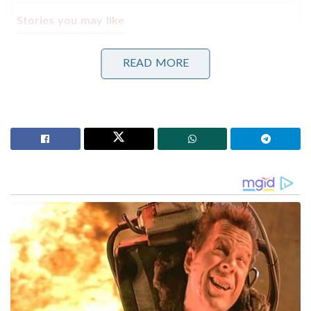
Stories you may like
നുഴഞ്ഞുകയറ്റക്കാരനെ ബിഎസ്എഫ് പിടികൂടിയതിന്
READ MORE
പ്രതികാരം; ഇന്ത്യൻ കർഷകനെ അതിർത്തി കടന്ന്
തട്ടിയെടുത്ത് ബംഗ്ലാദേശികൾ
Pokയിൽ പ്രക്ഷോഭം രൂക്ഷം; വെടിവെപ്പിൽ ബ്രിട്ടീഷ്
പൗരൻ കൊല്ലപ്പെട്ടു, മറ്റൊരാൾ തടവിൽ!’: സംഭവം
മറച്ചുവെക്കാൻ പാകിസ്താൻ; നയതന്ത്ര ഇടപെടൽ
ശക്തമാക്കി യുകെ
കമ്പനിയുടെ എച്ച്ആർ വകുപ്പിന്റെ
പരാതിയെത്തുടർന്ന്, ബിഡദി പോലീസ് എഫ്‌ഐആർ
രജിസ്റ്റർ ചെയ്ത് അന്വേഷണം നടത്തി. തുടർന്നാണ്
പ്രതികളെ കണ്ടെത്തിയത്. പ്രതികൾക്കെതിരെ ഐടി
ആക്ടിലെ സെക്ഷൻ 67, ബിഎൻഎസ് ആക്ടിലെ 193,
356 എന്നീ വകുപ്പുകൾ പ്രകാരമാണ് കേസെടുത്തത്.
സംഭവത്തിൽ കൂടുതൽ അന്വേഷണം
നടന്നുവരികയാണ്.