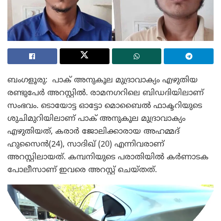
ബംഗളൂരു: പാക് അനുകൂല മുദ്രാവാക്യം എഴുതിയ
രണ്ടുപേർ അറസ്റ്റിൽ. രാമനഗറിലെ ബിഡദിയിലാണ്
സംഭവം. ടൊയോട്ട ഓട്ടോ മൊബൈൽ ഫാക്ടറിയുടെ
ശുചിമുറിയിലാണ് പാക് അനുകൂല മുദ്രാവാക്യം
എഴുതിയത്, കരാർ ജോലിക്കാരായ അഹമ്മദ്
ഹുസൈൻ(24), സാദിഖ് (20) എന്നിവരാണ്
അറസ്റ്റിലായത്. കമ്പനിയുടെ പരാതിയിൽ കര്‍ണാടക
പോലീസാണ് ഇവരെ അറസ്റ്റ് ചെയ്തത്.